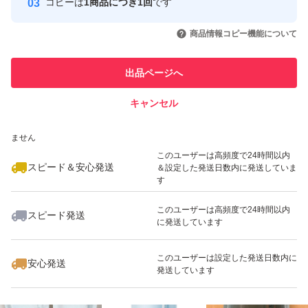
コピーは
1商品につき1回
です
このユーザーはYahoo!フリマの取
取引実績◯+
いいね！
いいね！
2,850
円
2,880
円
1,666
円
引を完了させた実績があります
商品情報コピー機能について
最大10%対象
最大10%対象
最大10%対象
このユーザーは他フリマサービス
他フリマ実績◯+
出品ページへ
での取引実績があります
キャンセル
スピード&安心発送
いいね！
いいね！
2,890
※このバッジは実績に基づく表示であり、発送を保証しているものではあり
円
2,900
円
2,890
円
ません
最大10%対象
このユーザーは高頻度で24時間以内
スピード＆安心発送
＆設定した発送日数内に発送していま
す
このユーザーは高頻度で24時間以内
スピード発送
に発送しています
いいね！
いいね！
2,999
円
1,666
円
3,000
円
このユーザーは設定した発送日数内に
安心発送
発送しています