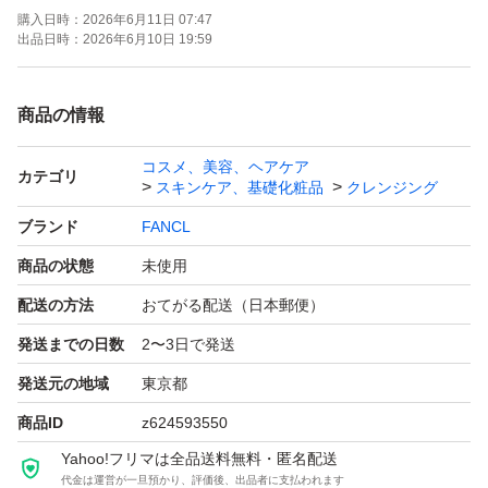
購入日時：
2026年6月11日 07:47
出品日時：
2026年6月10日 19:59
商品の情報
コスメ、美容、ヘアケア
カテゴリ
スキンケア、基礎化粧品
クレンジング
ブランド
FANCL
商品の状態
未使用
配送の方法
おてがる配送（日本郵便）
発送までの日数
2〜3日で発送
発送元の地域
東京都
商品ID
z624593550
Yahoo!フリマは全品送料無料・匿名配送
代金は運営が一旦預かり、評価後、出品者に支払われます