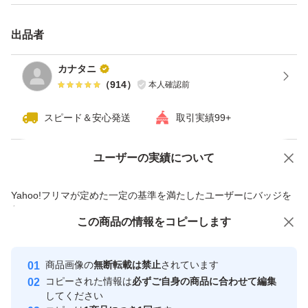
出品者
カナタニ
（
914
）
本人確認前
スピード＆安心発送
取引実績99+
ユーザーの実績について
価格の相談
商品への質問
商品への質問からの値下げ交渉、不適切なカテゴリ変更依頼は禁止です
Yahoo!フリマが定めた一定の基準を満たしたユーザーにバッジを
付与しています
この商品をみている人にオススメ
この商品の情報をコピーします
安心取引出品者
最大10%対象
最大10%対象
Yahoo!フリマの基準をクリアした安
安心取引出品者
商品画像の
無断転載は禁止
されています
心・安全なユーザーです
コピーされた情報は
必ずご自身の商品に合わせて編集
取引実績
してください