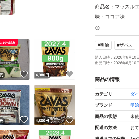
商品名：マッスルエ
味：ココア味
内容量：900g
特徴：必須アミノ
大10%対象
#
明治
#
ザバス
ン配合
【賞味期限】2026.
購入日時：
2026年6月10日 
出品日時：
2026年6月10日 
！
いいね！
いいね！
円
4,980
円
発送に関しまして
商品の情報
スト投函致します
カテゴリ
ダイ
よろしくお願いい
ブランド
明治
商品の状態
未使
！
いいね！
いいね！
円
4,880
円
配送の方法
おて
発送までの日数
1〜