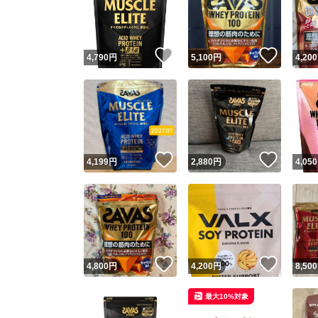
いいね！
いいね
4,790
円
5,100
円
4,200
いいね！
いいね
4,199
円
2,880
円
4,050
Yaho
安心取引
安心
いいね！
いいね
4,800
円
4,200
円
8,500
取引実績
最大10%対象
取引