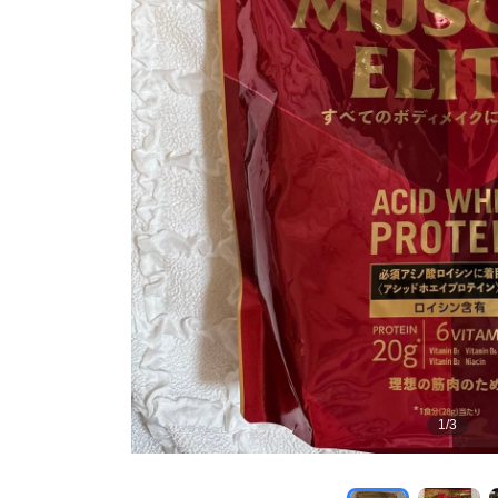
1
/
3