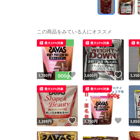
この商品をみている人にオススメ
最大10%対象
最大10%対象
最
いいね！
いいね
3,780
円
3,600
円
3,350
最大10%対象
最大10%対象
いいね！
いいね
3,399
円
3,750
円
3,850