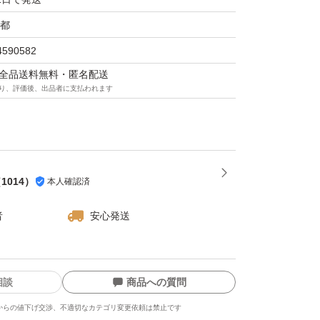
都
4590582
マは全品送料無料・匿名配送
り、評価後、出品者に支払われます
（
1014
）
本人確認済
者
安心発送
相談
商品への質問
からの値下げ交渉、不適切なカテゴリ変更依頼は禁止です