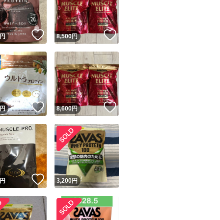
商品情報コピー機
リマ実績◯+
このユーザーは他フリマサービスでの取引実績があります
！
いいね！
いいね！
円
8,500
円
出品ページへ
&安心発送
キャンセル
ジは実績に基づく表示であり、発送を保証しているものではありません
このユーザーは高頻度で24時間以内＆設定した発送日数内に
ード＆安心発送
ます
！
いいね！
いいね！
円
8,600
円
ード発送
このユーザーは高頻度で24時間以内に発送しています
発送
このユーザーは設定した発送日数内に発送しています
！
いいね！
円
3,200
円