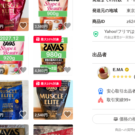
発送元の地域
東京
商品ID
z62
！
いいね！
いいね！
円
3,580
円
Yahoo!フリ
代金は運営が一旦預か
最大10%対象
出品者
！
いいね！
いいね！
E.MA
円
4,980
円
最大10%対象
安心取引出品
取引実績99+
！
いいね！
いいね！
円
2,540
円
価格の
商品への質問