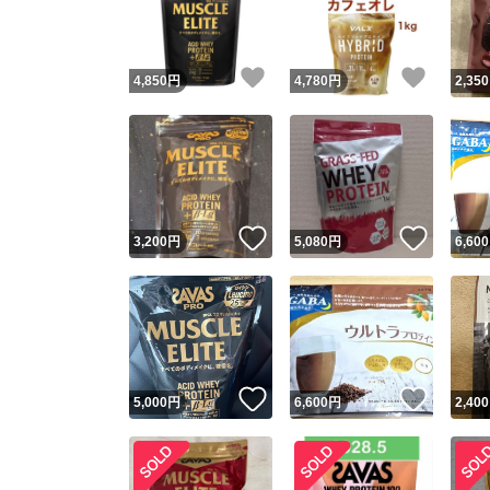
他フ
いいね！
いいね
4,850
円
4,780
円
2,350
スピード
※このバッ
スピ
いいね！
いいね
3,200
円
5,080
円
6,600
スピ
安心
いいね！
いいね
5,000
円
6,600
円
2,400