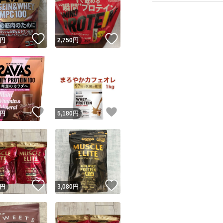
！
いいね！
いいね！
円
2,750
円
ユーザーの実績について
！
いいね！
いいね！
円
5,180
円
o!フリマが定めた一定の基準を満たしたユーザーにバッジを付与しています
出品者
この商品の情報をコピーします
取引出品者
Yahoo!フリマの基準をクリアした安心・安全なユーザーです
！
いいね！
いいね！
商品画像の
無断転載は禁止
されています
円
3,080
円
コピーされた情報は
必ずご自身の商品に合わせて編集
してください
コピーは
1商品につき1回
です
実績◯+
このユーザーはYahoo!フリマの取引を完了させた実績があり