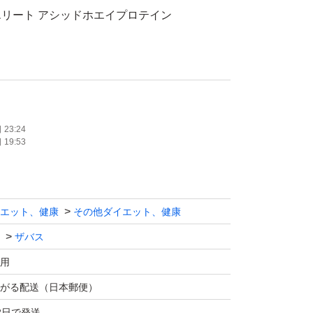
リート アシッドホエイプロテイン
酸ロイシンに着目したアシッドホエイプロテイ
10
23:24
19:53
、防水袋に直接入れゆうパケットポストにてポ
ので、ご了承のうえご購入ください。
エット、健康
その他ダイエット、健康
たします。
ザバス
用
がる配送（日本郵便）
2日で発送