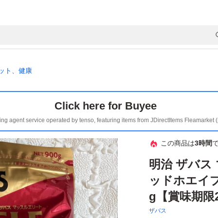
ット、健康
Click here for Buyee
ing agent service operated by tenso, featuring items from JDirectItems Fleamarket 
この商品は
3時間
明治 ザバス
ッドホエイプ
g【賞味期限20
ザバス