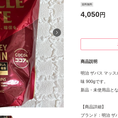
送料無料
4,050
円
商品説明
明治 ザバス マッ
味 900gです。
新品・未使用品と
【商品詳細】
ブランド：明治 ザ