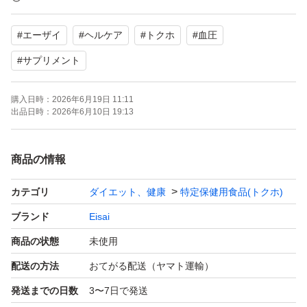
合
#
エーザイ
#
ヘルケア
#
トクホ
#
血圧
健康維持のためにいかがでしょうか。よろしくお願いいた
#
サプリメント
します。
購入日時：
2026年6月19日 11:11
出品日時：
2026年6月10日 19:13
商品の情報
カテゴリ
ダイエット、健康
特定保健用食品(トクホ)
ブランド
Eisai
商品の状態
未使用
配送の方法
おてがる配送（ヤマト運輸）
発送までの日数
3〜7日で発送