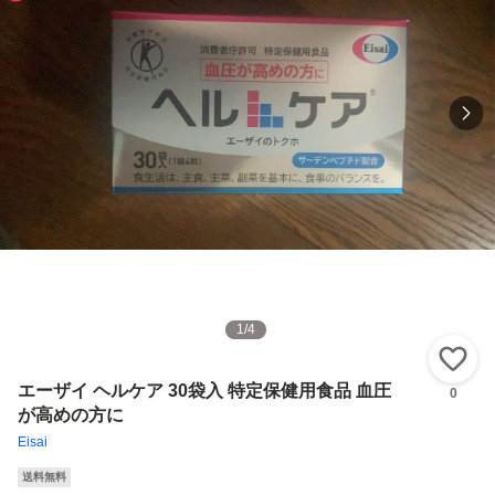
1
/
4
い
エーザイ ヘルケア 30袋入 特定保健用食品 血圧
0
が高めの方に
Eisai
送料無料