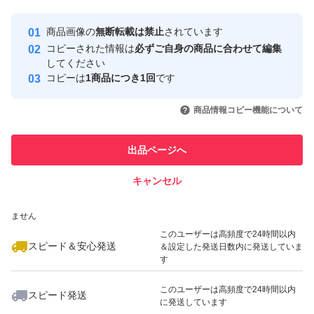
最大10%対象
最大10%対象
Yahoo!フリマの基準をクリアした安
安心取引出品者
商品画像の
無断転載は禁止
されています
心・安全なユーザーです
コピーされた情報は
必ずご自身の商品に合わせて編集
取引実績
してください
コピーは
1商品につき1回
です
このユーザーはYahoo!フリマの取
取引実績◯+
いいね！
いいね！
3,200
円
6,300
円
3,800
円
引を完了させた実績があります
商品情報コピー機能について
このユーザーは他フリマサービス
他フリマ実績◯+
出品ページへ
での取引実績があります
キャンセル
スピード&安心発送
いいね！
いいね！
3,499
※このバッジは実績に基づく表示であり、発送を保証しているものではあり
円
3,600
円
3,500
円
ません
このユーザーは高頻度で24時間以内
スピード＆安心発送
＆設定した発送日数内に発送していま
す
このユーザーは高頻度で24時間以内
スピード発送
に発送しています
いいね！
いいね！
7,300
円
6,400
円
7,400
円