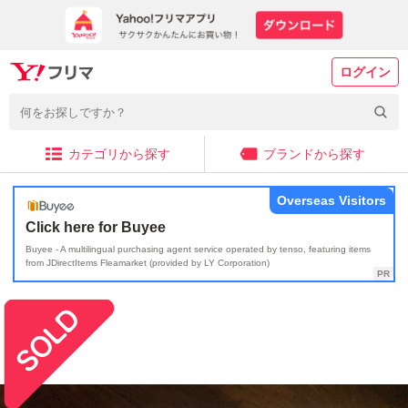
ログイン
カテゴリから探す
ブランドから探す
Overseas Visitors
Click here for Buyee
Buyee - A multilingual purchasing agent service operated by tenso, featuring items
from JDirectItems Fleamarket (provided by LY Corporation)