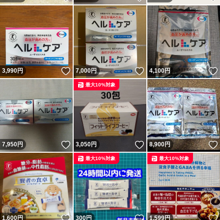
いいね！
いいね！
3,990
円
7,000
円
4,100
円
最大10%対象
いいね！
いいね！
7,950
円
3,050
円
8,900
円
最大10%対象
最大10%対象
いいね！
いいね！
1,600
円
300
円
1,599
円