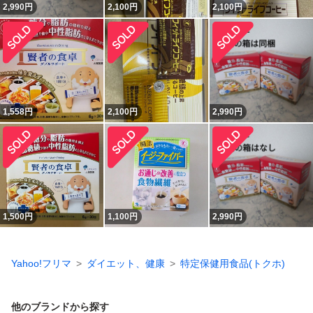
2,990
円
2,100
円
2,100
円
1,558
円
2,100
円
2,990
円
1,500
円
1,100
円
2,990
円
Yahoo!フリマ
ダイエット、健康
特定保健用食品(トクホ)
他のブランドから探す