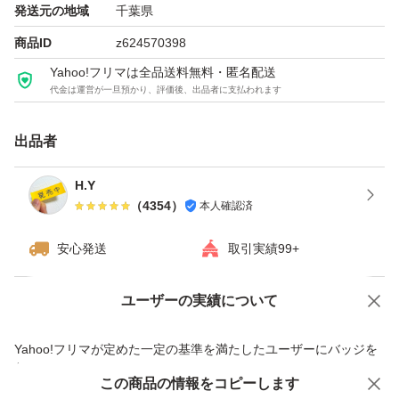
発送元の地域
千葉県
商品ID
z624570398
Yahoo!フリマは全品送料無料・匿名配送
代金は運営が一旦預かり、評価後、出品者に支払われます
出品者
H.Y
（
4354
）
本人確認済
安心発送
取引実績99+
ユーザーの実績について
価格の相談
商品への質問
商品への質問からの値下げ交渉、不適切なカテゴリ変更依頼は禁止です
Yahoo!フリマが定めた一定の基準を満たしたユーザーにバッジを
付与しています
この商品をみている人にオススメ
この商品の情報をコピーします
安心取引出品者