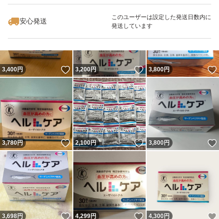
このユーザーは設定した発送日数内に
安心発送
発送しています
いいね！
いいね！
3,400
円
3,200
円
3,800
円
いいね！
いいね！
3,780
円
2,100
円
3,800
円
いいね！
いいね！
3,698
円
4,299
円
4,300
円