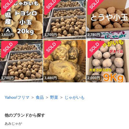
3,600
円
1,700
円
2,780
円
1,700
円
3,480
円
2,000
円
Yahoo!フリマ
食品
野菜
じゃがいも
他のブランドから探す
あみじゃが