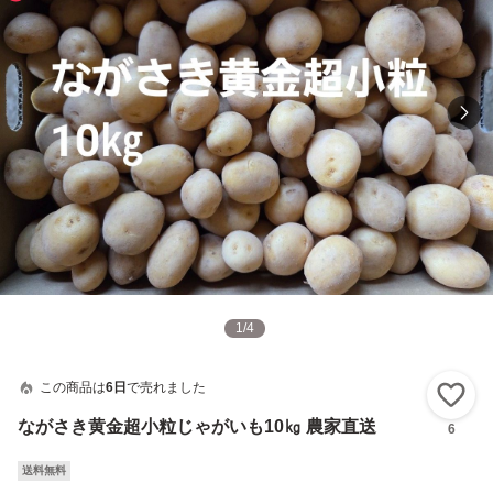
1
/
4
この商品は
6日
で売れました
い
ながさき黄金超小粒じゃがいも10㎏ 農家直送
6
送料無料