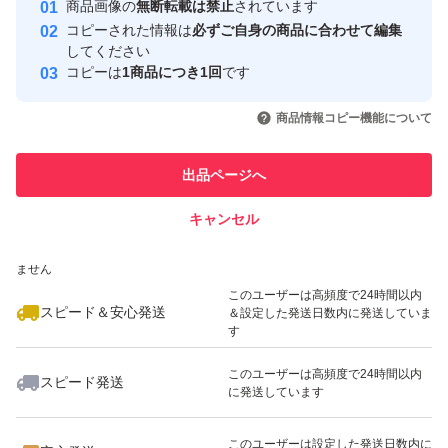
安心取引出品者
商品画像の
無断転載は禁止
されています
心・安全なユーザーです
コピーされた情報は
必ずご自身の商品に合わせて編集
取引実績
してください
コピーは
1商品につき1回
です
このユーザーはYahoo!フリマの取
取引実績◯+
いいね！
いいね！
3,060
円
1,380
円
3,110
円
引を完了させた実績があります
商品情報コピー機能について
最大10%対象
最大10%対象
最大10%対象
このユーザーは他フリマサービス
他フリマ実績◯+
出品ページへ
での取引実績があります
キャンセル
スピード&安心発送
いいね！
いいね！
2,090
※このバッジは実績に基づく表示であり、発送を保証しているものではあり
円
2,300
円
3,860
円
ません
最大10%対象
最大10%対象
このユーザーは高頻度で24時間以内
スピード＆安心発送
＆設定した発送日数内に発送していま
す
このユーザーは高頻度で24時間以内
スピード発送
に発送しています
いいね！
いいね！
2,000
円
2,800
円
2,000
円
このユーザーは設定した発送日数内に