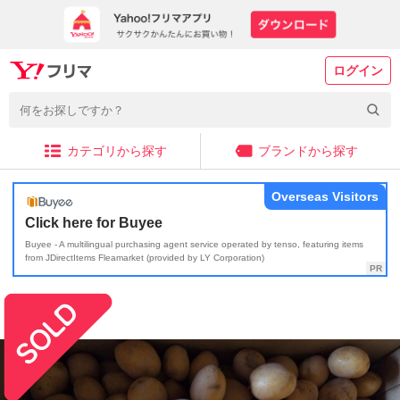
ログイン
カテゴリから探す
ブランドから探す
Overseas Visitors
Click here for Buyee
Buyee - A multilingual purchasing agent service operated by tenso, featuring items
from JDirectItems Fleamarket (provided by LY Corporation)