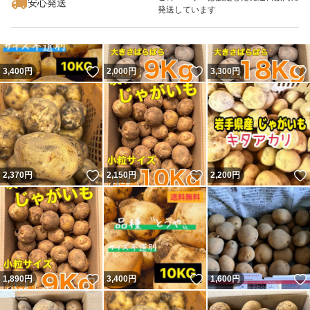
安心発送
発送しています
いいね！
いいね！
3,400
円
2,000
円
3,300
円
いいね！
いいね！
2,370
円
2,150
円
2,200
円
いいね！
いいね！
1,890
円
3,400
円
1,600
円