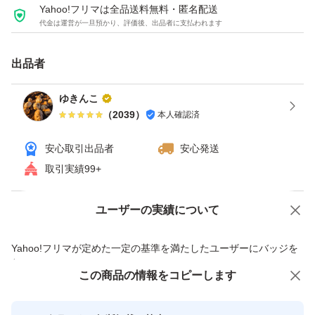
Yahoo!フリマは全品送料無料・匿名配送
代金は運営が一旦預かり、評価後、出品者に支払われます
出品者
ゆきんこ
（
2039
）
本人確認済
安心取引出品者
安心発送
取引実績99+
ユーザーの実績について
価格の相談
商品への質問
商品への質問からの値下げ交渉、不適切なカテゴリ変更依頼は禁止です
Yahoo!フリマが定めた一定の基準を満たしたユーザーにバッジを
付与しています
この商品をみている人にオススメ
この商品の情報をコピーします
安心取引出品者
最大10%対象
最大10%対象
最大10%対象
Yahoo!フリマの基準をクリアした安