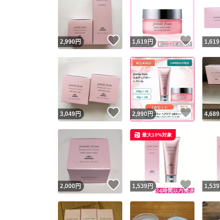
いいね！
いいね
2,990
円
1,619
円
1,619
いいね！
いいね
3,049
円
2,990
円
4,689
最大10%対象
いいね！
いいね
2,000
円
1,539
円
1,539