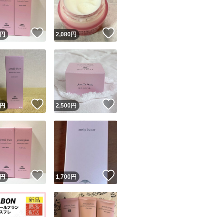
商品情報コピー機
リマ実績◯+
このユーザーは他フリマサービスでの取引実績があります
！
いいね！
いいね！
円
2,080
円
出品ページへ
&安心発送
キャンセル
ジは実績に基づく表示であり、発送を保証しているものではありません
このユーザーは高頻度で24時間以内＆設定した発送日数内に
ード＆安心発送
ます
！
いいね！
いいね！
円
2,500
円
ード発送
このユーザーは高頻度で24時間以内に発送しています
発送
このユーザーは設定した発送日数内に発送しています
！
いいね！
いいね！
円
1,700
円