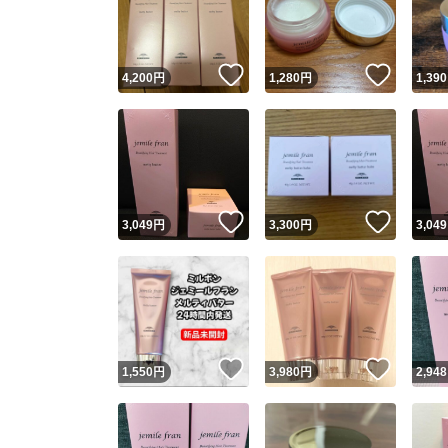
いいね！
いいね
4,200
円
1,280
円
1,390
いいね！
いいね
3,049
円
3,300
円
3,049
Yaho
安心取引
安心
いいね！
いいね
1,550
円
3,980
円
2,948
取引実績
取引