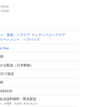
20:50
18:59
メ、美容、ヘアケア
レディースヘアケア
リートメント、ヘアパック
le fran
用
がる配送（日本郵便）
3日で発送
県
4564318
マは全品送料無料・匿名配送
り、評価後、出品者に支払われます