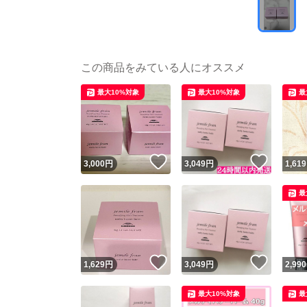
この商品をみている人にオススメ
最大10%対象
最大10%対象
最
いいね！
いいね
3,000
円
3,049
円
1,619
最
いいね！
いいね
1,629
円
3,049
円
2,990
最大10%対象
最