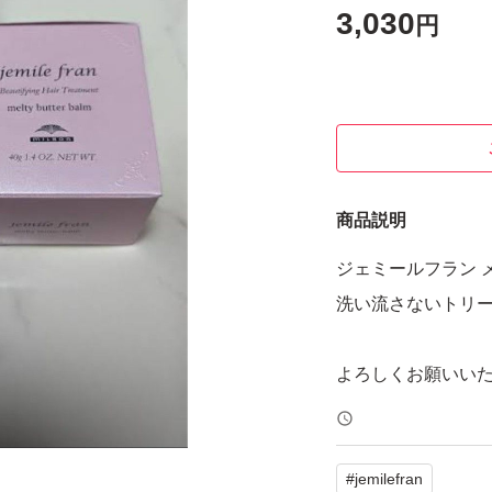
3,030
円
商品説明
ジェミールフラン 
洗い流さないトリ
よろしくお願いい
#
jemilefran