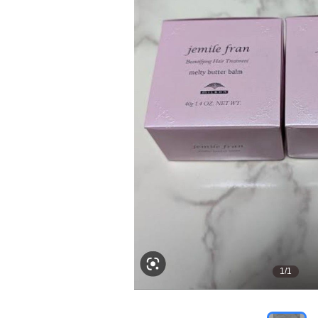
1
/
1