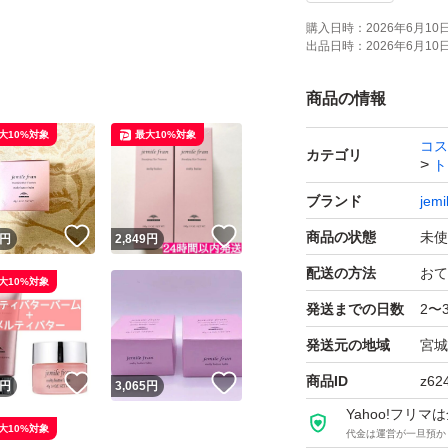
購入日時：
2026年6月10日 
出品日時：
2026年6月10日 
商品の情報
大10%対象
最大10%対象
コス
カテゴリ
ト
ブランド
jemi
！
いいね！
いいね！
商品の状態
未使
円
2,849
円
配送の方法
おて
大10%対象
発送までの日数
2〜
発送元の地域
宮城
商品ID
z62
！
いいね！
いいね！
円
3,065
円
Yahoo!フリ
大10%対象
代金は運営が一旦預か