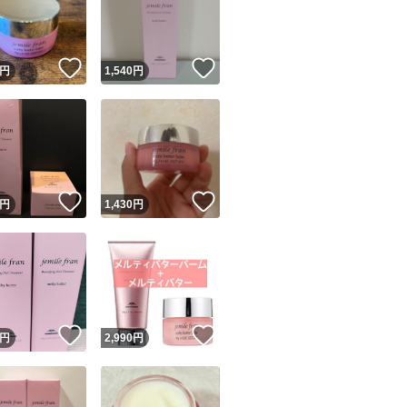
！
いいね！
いいね！
円
1,540
円
ユーザーの実績について
！
いいね！
いいね！
円
1,430
円
o!フリマが定めた一定の基準を満たしたユーザーにバッジを付与しています
出品者
この商品の情報をコピーします
取引出品者
Yahoo!フリマの基準をクリアした安心・安全なユーザーです
！
いいね！
いいね！
商品画像の
無断転載は禁止
されています
円
2,990
円
コピーされた情報は
必ずご自身の商品に合わせて編集
してください
コピーは
1商品につき1回
です
実績◯+
このユーザーはYahoo!フリマの取引を完了させた実績があり