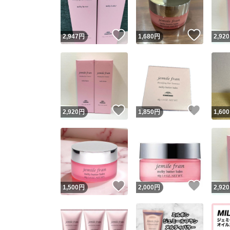
他フ
いいね！
いいね
2,947
円
1,680
円
2,920
スピード
※このバッ
スピ
いいね！
いいね
2,920
円
1,850
円
1,600
スピ
安心
いいね！
いいね
1,500
円
2,000
円
2,920