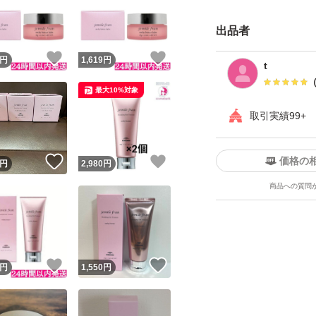
出品者
！
いいね！
いいね！
円
1,619
円
t
最大10%対象
取引実績99+
価格の
！
いいね！
いいね！
円
2,980
円
商品への質問
！
いいね！
いいね！
円
1,550
円