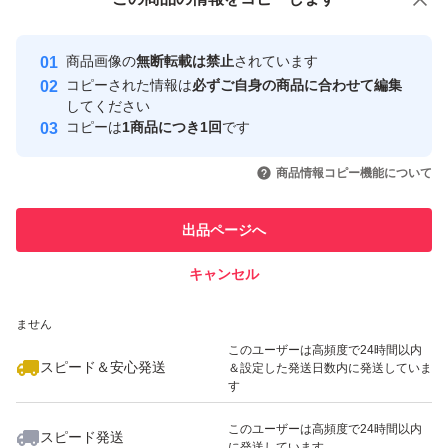
安心取引出品者
最大10%対象
Yahoo!フリマの基準をクリアした安
安心取引出品者
商品画像の
無断転載は禁止
されています
心・安全なユーザーです
コピーされた情報は
必ずご自身の商品に合わせて編集
取引実績
してください
コピーは
1商品につき1回
です
このユーザーはYahoo!フリマの取
取引実績◯+
いいね！
いいね！
3,299
円
2,700
円
2,850
円
引を完了させた実績があります
商品情報コピー機能について
最大10%対象
最大10%対象
このユーザーは他フリマサービス
他フリマ実績◯+
出品ページへ
での取引実績があります
キャンセル
スピード&安心発送
いいね！
いいね！
3,500
※このバッジは実績に基づく表示であり、発送を保証しているものではあり
円
2,900
円
3,000
円
ません
最大10%対象
このユーザーは高頻度で24時間以内
スピード＆安心発送
＆設定した発送日数内に発送していま
す
このユーザーは高頻度で24時間以内
スピード発送
に発送しています