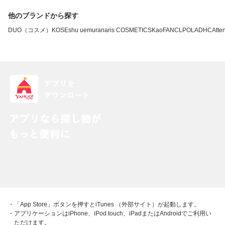
他のブランドから探す
DUO（コスメ）
KOSE
shu uemura
naris COSMETICS
Kao
FANCL
POLA
DHC
Atten
・「App Store」ボタンを押すとiTunes （外部サイト）が起動します。
・アプリケーションはiPhone、iPod touch、iPadまたはAndroidでご利用い
ただけます。