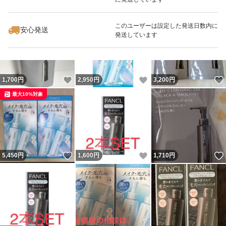
いいね！
いいね！
5,555
円
1,600
円
3,050
円
このユーザーは設定した発送日数内に
安心発送
発送しています
いいね！
いいね！
1,700
円
2,950
円
3,200
円
最大10%対象
いいね！
いいね！
5,450
円
1,600
円
1,710
円