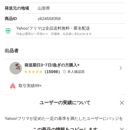
発送元の地域
山形県
商品ID
z624558358
Yahoo!フリマは全品送料無料・匿名配送
代金は運営が一旦預かり、評価後、出品者に支払われます
出品者
発送期日3~7日/急ぎの方購入×
（
15098
）
本人確認前
取引実績99+
ユーザーの実績について
価格の相談
商品への質問
商品への質問からの値下げ交渉、不適切なカテゴリ変更依頼は禁止です
Yahoo!フリマが定めた一定の基準を満たしたユーザーにバッジを
付与しています
この商品をみている人にオススメ
この商品の情報をコピーします