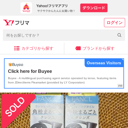
ログイン
カテゴリから探す
ブランドから探す
Overseas Visitors
Click here for Buyee
Buyee - A multilingual purchasing agent service operated by tenso, featuring items
from JDirectItems Fleamarket (provided by LY Corporation)