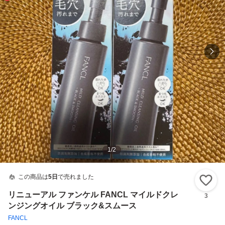
1
/
2
この商品は
5日
で売れました
い
リニューアル ファンケル FANCL マイルドクレ
3
ンジングオイル ブラック&スムース
FANCL