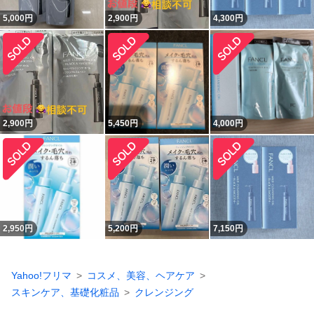
5,000
円
2,900
円
4,300
円
2,900
円
5,450
円
4,000
円
2,950
円
5,200
円
7,150
円
Yahoo!フリマ
コスメ、美容、ヘアケア
スキンケア、基礎化粧品
クレンジング