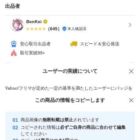
出品者
BenKei
（
645
）
本人確認済
安心取引出品者
スピード＆安心発送
取引実績99+
ユーザーの実績について
価格の相談
商品への質問
商品への質問からの値下げ交渉、不適切なカテゴリ変更依頼は禁止です
Yahoo!フリマが定めた一定の基準を満たしたユーザーにバッジを
付与しています
この商品をみている人にオススメ
この商品の情報をコピーします
安心取引出品者
最大10%対象
最大10%対象
最大10%対象
Yahoo!フリマの基準をクリアした安
安心取引出品者
商品画像の
無断転載は禁止
されています
心・安全なユーザーです
コピーされた情報は
必ずご自身の商品に合わせて編集
取引実績
してください