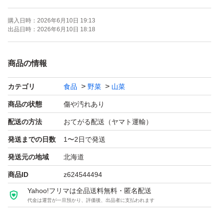
＋40g以上 採り口廃棄見込み兼ね発送させていただきます
購入日時：
2026年6月10日 19:13
出品日時：
2026年6月10日 18:18
値引き及び日にちのご指定は不可となります
順次採取出荷
商品の情報
ネコポス
カテゴリ
食品
野菜
山菜
商品の状態
傷や汚れあり
配送の方法
おてがる配送（ヤマト運輸）
発送までの日数
1〜2日で発送
発送元の地域
北海道
商品ID
z624544494
Yahoo!フリマは全品送料無料・匿名配送
代金は運営が一旦預かり、評価後、出品者に支払われます