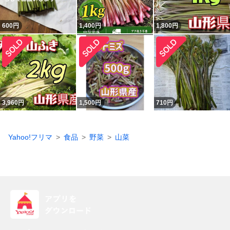
600
円
1,400
円
1,800
円
3,960
円
1,500
円
710
円
Yahoo!フリマ
食品
野菜
山菜