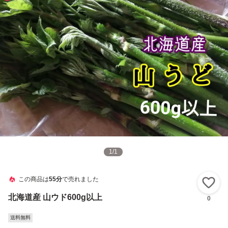
1
/
1
この商品は
55分
で売れました
い
北海道産 山ウド600g以上
0
送料無料