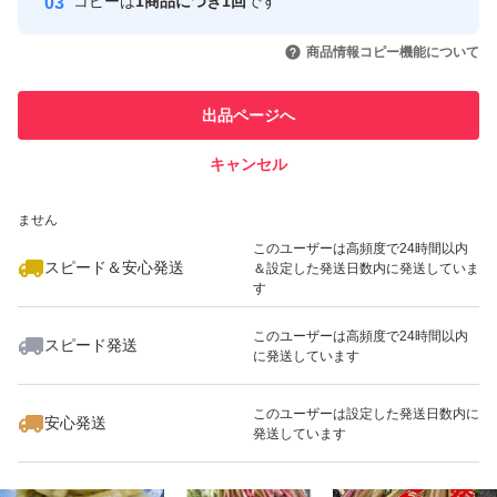
コピーは
1商品につき1回
です
このユーザーはYahoo!フリマの取
取引実績◯+
いいね！
いいね！
600
円
600
円
1,699
円
引を完了させた実績があります
商品情報コピー機能について
最大10%対象
このユーザーは他フリマサービス
他フリマ実績◯+
出品ページへ
での取引実績があります
キャンセル
スピード&安心発送
いいね！
いいね！
1,100
※このバッジは実績に基づく表示であり、発送を保証しているものではあり
円
1,020
円
1,400
円
ません
このユーザーは高頻度で24時間以内
スピード＆安心発送
＆設定した発送日数内に発送していま
す
このユーザーは高頻度で24時間以内
スピード発送
に発送しています
いいね！
いいね！
1,100
円
2,030
円
1,350
円
このユーザーは設定した発送日数内に
安心発送
発送しています