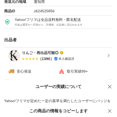
発送元の地域
愛知県
商品ID
z624525856
Yahoo!フリマは全品送料無料・匿名配送
代金は運営が一旦預かり、評価後、出品者に支払われます
出品者
りんご・再出品可能◎
（
1390
）
本人確認済
安心発送
取引実績99+
ユーザーの実績について
価格の相談
商品への質問
商品への質問からの値下げ交渉、不適切なカテゴリ変更依頼は禁止です
Yahoo!フリマが定めた一定の基準を満たしたユーザーにバッジを
付与しています
この商品をみている人にオススメ
この商品の情報をコピーします
安心取引出品者