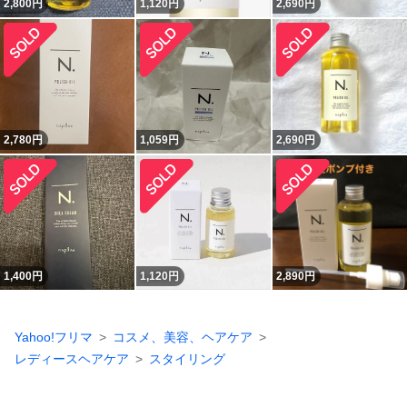
2,800
円
1,120
円
2,690
円
2,780
円
1,059
円
2,690
円
1,400
円
1,120
円
2,890
円
Yahoo!フリマ
コスメ、美容、ヘアケア
レディースヘアケア
スタイリング