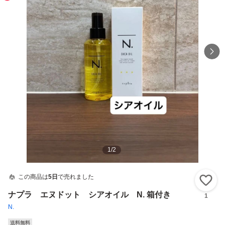
1
/
2
この商品は
5日
で売れました
い
ナプラ エヌドット シアオイル N. 箱付き
1
N.
送料無料