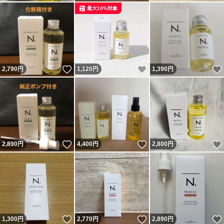
最大10%対象
いいね！
いいね！
2,790
円
1,120
円
1,390
円
いいね！
いいね！
2,890
円
4,400
円
2,800
円
いいね！
いいね！
1,300
円
2,770
円
2,890
円