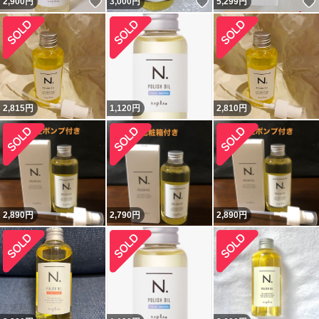
いいね！
いいね！
2,900
円
3,000
円
5,299
円
2,815
円
1,120
円
2,810
円
2,890
円
2,790
円
2,890
円