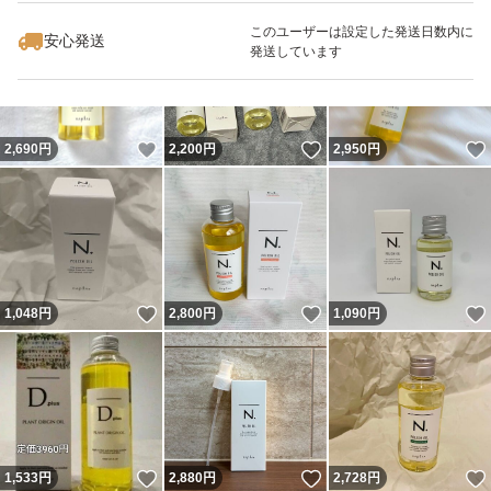
このユーザーは設定した発送日数内に
安心発送
発送しています
いいね！
いいね！
2,690
円
2,200
円
2,950
円
いいね！
いいね！
1,048
円
2,800
円
1,090
円
いいね！
いいね！
1,533
円
2,880
円
2,728
円