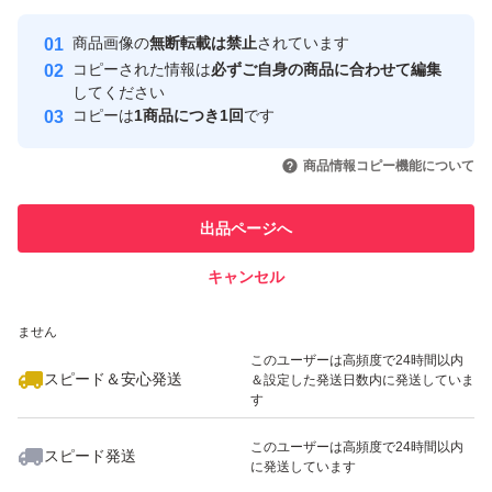
最大10%対象
最大10%対象
最大10%対象
Yahoo!フリマの基準をクリアした安
安心取引出品者
商品画像の
無断転載は禁止
されています
心・安全なユーザーです
コピーされた情報は
必ずご自身の商品に合わせて編集
取引実績
してください
コピーは
1商品につき1回
です
このユーザーはYahoo!フリマの取
取引実績◯+
いいね！
いいね！
1,059
円
2,790
円
1,120
円
引を完了させた実績があります
商品情報コピー機能について
このユーザーは他フリマサービス
他フリマ実績◯+
出品ページへ
での取引実績があります
キャンセル
スピード&安心発送
いいね！
いいね！
2,698
※このバッジは実績に基づく表示であり、発送を保証しているものではあり
円
2,890
円
2,890
円
ません
最大10%対象
最大10%対象
このユーザーは高頻度で24時間以内
スピード＆安心発送
＆設定した発送日数内に発送していま
す
このユーザーは高頻度で24時間以内
スピード発送
に発送しています
いいね！
いいね！
2,790
円
3,100
円
2,239
円