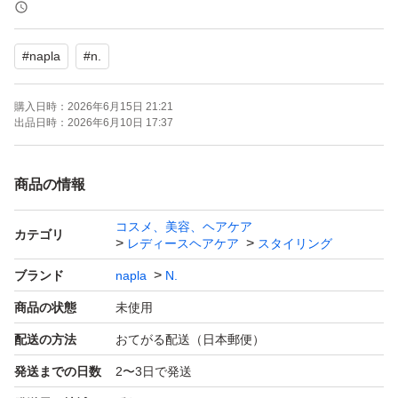
製造番号は、もちろんございます
#
napla
#
n.
ご不安な方は
購入日時：
2026年6月15日 21:21
店頭にてお願い致します
出品日時：
2026年6月10日 17:37
商品の情報
コスメ、美容、ヘアケア
カテゴリ
レディースヘアケア
スタイリング
ブランド
napla
N.
商品の状態
未使用
配送の方法
おてがる配送（日本郵便）
発送までの日数
2〜3日で発送