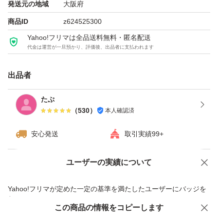
発送元の地域
大阪府
商品ID
z624525300
Yahoo!フリマは全品送料無料・匿名配送
代金は運営が一旦預かり、評価後、出品者に支払われます
出品者
たぷ
（
530
）
本人確認済
安心発送
取引実績99+
ユーザーの実績について
価格の相談
商品への質問
商品への質問からの値下げ交渉、不適切なカテゴリ変更依頼は禁止です
Yahoo!フリマが定めた一定の基準を満たしたユーザーにバッジを
付与しています
この商品をみている人にオススメ
この商品の情報をコピーします
安心取引出品者