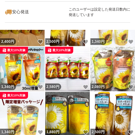
最大10%対象
このユーザーは設定した発送日数内に
安心発送
発送しています
いいね！
いいね！
2,400
円
2,500
円
1,340
円
最大10%対象
最大10%対象
いいね！
いいね！
1,340
円
2,580
円
2,080
円
最大10%対象
いいね！
いいね！
1,340
円
1,880
円
2,500
円