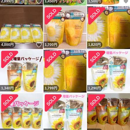
いいね！
いいね！
2,899
円
1,450
円
1,500
円
いいね！
4,000
円
1,700
円
1,820
円
1,340
円
1,799
円
1,290
円