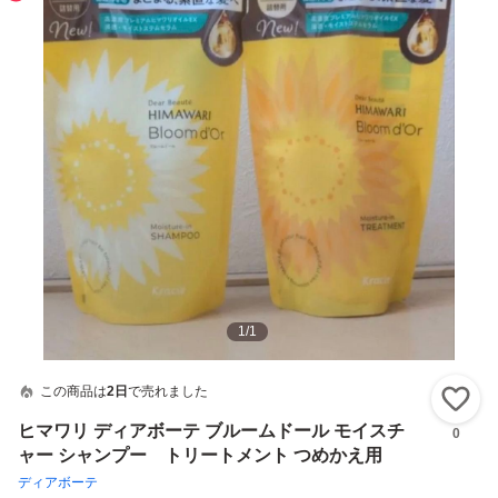
1
/
1
この商品は
2日
で売れました
い
ヒマワリ ディアボーテ ブルームドール モイスチ
0
ャー シャンプー トリートメント つめかえ用
ディアボーテ