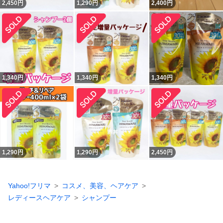
2,450
円
1,290
円
2,400
円
1,340
円
1,340
円
1,340
円
1,290
円
1,290
円
2,450
円
Yahoo!フリマ
コスメ、美容、ヘアケア
レディースヘアケア
シャンプー