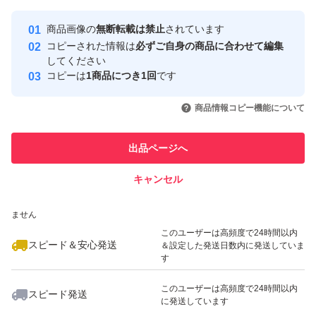
最大10%対象
最大10%対象
最大10%対象
Yahoo!フリマの基準をクリアした安
安心取引出品者
商品画像の
無断転載は禁止
されています
心・安全なユーザーです
コピーされた情報は
必ずご自身の商品に合わせて編集
取引実績
してください
コピーは
1商品につき1回
です
このユーザーはYahoo!フリマの取
取引実績◯+
いいね！
いいね！
1,680
円
1,850
円
2,080
円
引を完了させた実績があります
商品情報コピー機能について
最大10%対象
このユーザーは他フリマサービス
他フリマ実績◯+
出品ページへ
での取引実績があります
キャンセル
スピード&安心発送
いいね！
いいね！
2,080
※このバッジは実績に基づく表示であり、発送を保証しているものではあり
円
1,880
円
1,880
円
ません
最大10%対象
最大10%対象
このユーザーは高頻度で24時間以内
スピード＆安心発送
＆設定した発送日数内に発送していま
す
このユーザーは高頻度で24時間以内
スピード発送
に発送しています
いいね！
いいね！
1,340
円
1,340
円
1,290
円