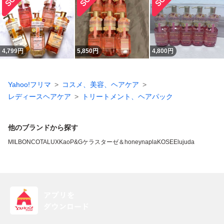
4,799
円
5,850
円
4,800
円
Yahoo!フリマ
コスメ、美容、ヘアケア
レディースヘアケア
トリートメント、ヘアパック
他のブランドから探す
MILBON
COTA
LUX
Kao
P&G
ケラスターゼ
＆honey
napla
KOSE
Elujuda