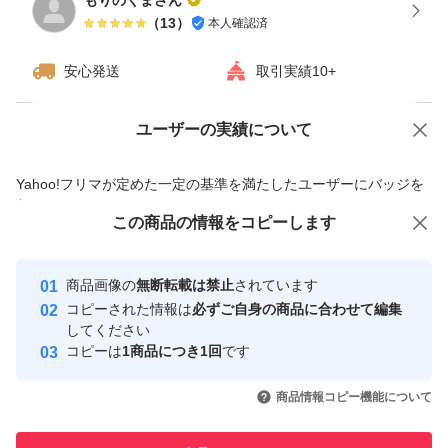
もりのくまさん
（
13
）
本人確認済
安心発送
取引実績10+
ユーザーの実績について
価格の相談
商品への質問
商品への質問からの値下げ交渉、不適切なカテゴリ変更依頼は禁止です
Yahoo!フリマが定めた一定の基準を満たしたユーザーにバッジを
付与しています
この商品をみている人にオススメ
この商品の情報をコピーします
安心取引出品者
最大10%対象
最大10%対象
Yahoo!フリマの基準をクリアした安
安心取引出品者
商品画像の
無断転載は禁止
されています
心・安全なユーザーです
コピーされた情報は
必ずご自身の商品に合わせて編集
取引実績
してください
コピーは
1商品につき1回
です
このユーザーはYahoo!フリマの取
取引実績◯+
いいね！
いいね！
4,290
円
2,400
円
4,799
円
引を完了させた実績があります
商品情報コピー機能について
このユーザーは他フリマサービス