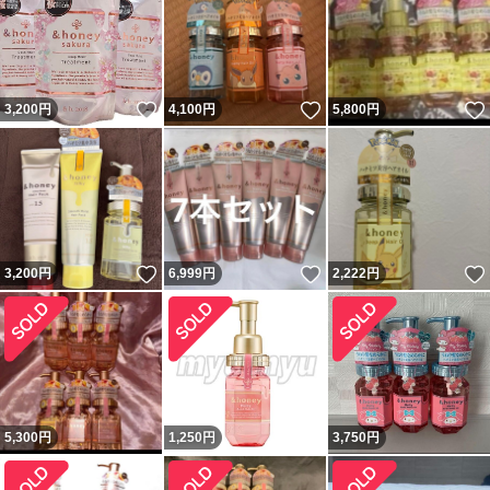
いいね！
いいね！
3,200
円
4,100
円
5,800
円
いいね！
いいね！
3,200
円
6,999
円
2,222
円
5,300
円
1,250
円
3,750
円