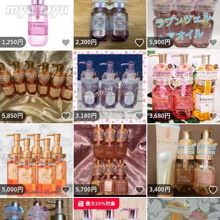
いいね！
いいね！
1,250
円
2,300
円
5,900
円
いいね！
いいね！
5,850
円
3,180
円
3,680
円
いいね！
いいね！
5,000
円
5,700
円
3,400
円
最大10%対象