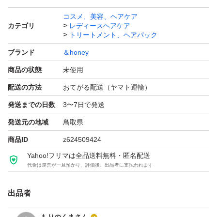
コスメ、美容、ヘアケア
カテゴリ
レディースヘアケア
トリートメント、ヘアパック
ブランド
＆honey
商品の状態
未使用
配送の方法
おてがる配送（ヤマト運輸）
発送までの日数
3〜7日で発送
発送元の地域
鳥取県
商品ID
z624509424
Yahoo!フリマは全品送料無料・匿名配送
代金は運営が一旦預かり、評価後、出品者に支払われます
出品者