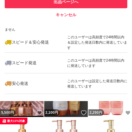
他フリマ実績◯+
出品ページへ
での取引実績があります
キャンセル
スピード&安心発送
いいね！
いいね！
4,800
※このバッジは実績に基づく表示であり、発送を保証しているものではあり
円
4,000
円
4,000
円
ません
最大10%対象
このユーザーは高頻度で24時間以内
スピード＆安心発送
＆設定した発送日数内に発送していま
す
このユーザーは高頻度で24時間以内
スピード発送
に発送しています
いいね！
いいね！
5,850
円
5,600
円
5,500
円
このユーザーは設定した発送日数内に
安心発送
発送しています
いいね！
いいね！
5,500
円
2,100
円
2,290
円
最大10%対象