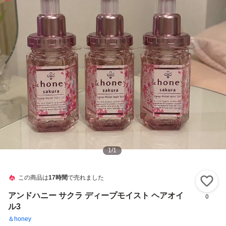
1
/
1
この商品は
17時間
で売れました
い
アンドハニー サクラ ディープモイスト ヘアオイ
0
ル3
＆honey