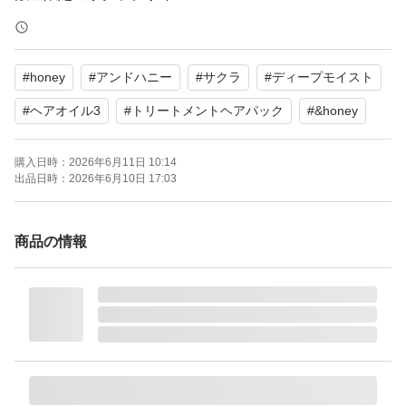
まとめてお譲りするので、ストック用やプレゼントにもお
すすめです♪
#
honey
#
アンドハニー
#
サクラ
#
ディープモイスト
即購入OKです◎
丁寧に梱包して発送いたします！
#
ヘアオイル3
#
トリートメントヘアパック
#
&honey
売り切れ次第終了です！
購入日時：
2026年6月11日 10:14
出品日時：
2026年6月10日 17:03
まとめ売りをお安くしてます。
価格相談も受け付けてます。
商品の情報