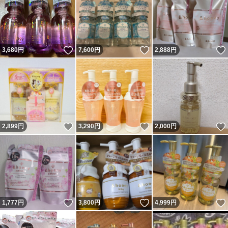
いいね！
いいね！
3,680
円
7,600
円
2,888
円
いいね！
いいね！
2,899
円
3,290
円
2,000
円
いいね！
いいね！
1,777
円
3,800
円
4,999
円