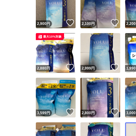
いいね！
いいね
2,900
円
2,100
円
2,200
最大10%対象
いいね！
いいね
2,880
円
2,999
円
1,990
Yaho
安心取引
安心
いいね！
いいね
3,599
円
2,800
円
3,000
取引実績
取引