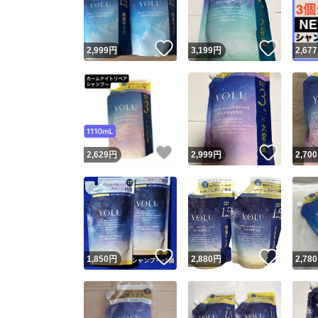
他フ
いいね！
いいね
2,999
円
3,199
円
2,677
スピード
※このバッ
スピ
いいね！
いいね
2,629
円
2,999
円
2,700
スピ
安心
いいね！
いいね
1,850
円
2,880
円
2,780