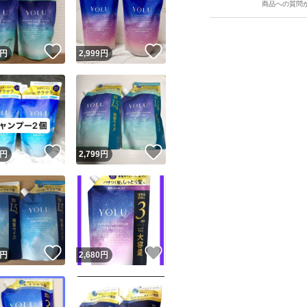
商品への質問
！
いいね！
いいね！
円
2,999
円
ユーザーの実績について
！
いいね！
いいね！
円
2,799
円
o!フリマが定めた一定の基準を満たしたユーザーにバッジを付与しています
出品者
この商品の情報をコピーします
取引出品者
Yahoo!フリマの基準をクリアした安心・安全なユーザーです
！
いいね！
いいね！
商品画像の
無断転載は禁止
されています
円
2,680
円
コピーされた情報は
必ずご自身の商品に合わせて編集
してください
コピーは
1商品につき1回
です
実績◯+
このユーザーはYahoo!フリマの取引を完了させた実績があり