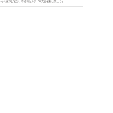
からの値下げ交渉、不適切なカテゴリ変更依頼は禁止です
ます