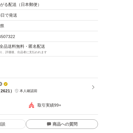
がる配送（日本郵便）
3日で発送
県
4507322
マは全品送料無料・匿名配送
り、評価後、出品者に支払われます
◎
（
2621
）
本人確認前
取引実績99+
相談
商品への質問