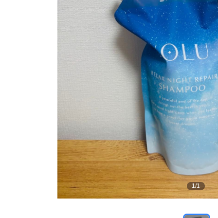
1
/
1