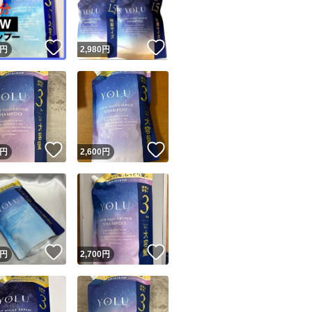
商品情報コピー機
リマ実績◯+
このユーザーは他フリマサービスでの取引実績があります
！
いいね！
いいね！
円
2,980
円
出品ページへ
&安心発送
キャンセル
ジは実績に基づく表示であり、発送を保証しているものではありません
このユーザーは高頻度で24時間以内＆設定した発送日数内に
ード＆安心発送
ます
！
いいね！
いいね！
円
2,600
円
ード発送
このユーザーは高頻度で24時間以内に発送しています
発送
このユーザーは設定した発送日数内に発送しています
！
いいね！
いいね！
円
2,700
円