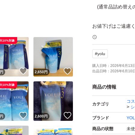
(通常品詰め替えの
お値下げはご遠慮
大10%対象
発送の際は、簡易
#
yolu
ご了承ください。
購入日時：
2026年6月13日 
！
いいね！
いいね！
出品日時：
2026年6月10日 
円
2,650
円
どうぞよろしくお
大10%対象
商品の情報
コス
カテゴリ
シ
！
いいね！
いいね！
円
2,600
円
ブランド
YO
商品の状態
未使