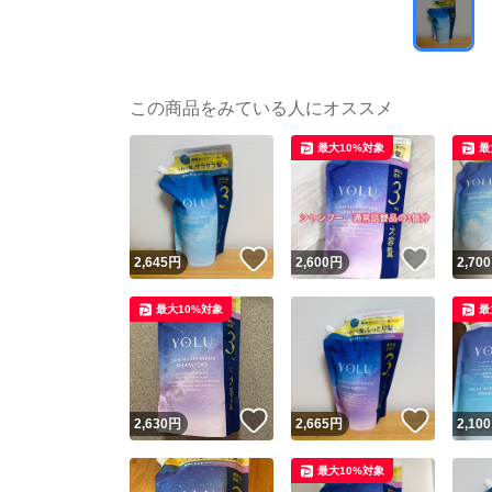
この商品をみている人にオススメ
最大10%対象
最
いいね！
いいね
2,645
円
2,600
円
2,700
最大10%対象
最
いいね！
いいね
2,630
円
2,665
円
2,100
最大10%対象