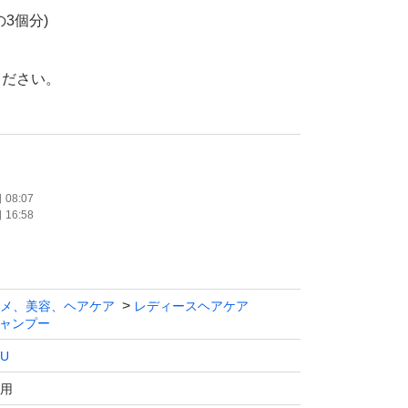
3個分)
ください。
包装でいたします。
08:07
16:58
願いいたします。
メ、美容、ヘアケア
レディースヘアケア
ャンプー
LU
用