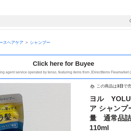
ースヘアケア
シャンプー
Click here for Buyee
ing agent service operated by tenso, featuring items from JDirectItems Fleamarket 
この商品は
3日
で
ヨル YOL
ア シャンプ
量 通常品詰
110ml