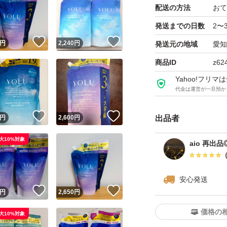
配送の方法
おて
発送までの日数
2〜
！
いいね！
いいね！
円
2,240
円
発送元の地域
愛知
商品ID
z62
Yahoo!フリ
代金は運営が一旦預か
！
いいね！
いいね！
円
2,600
円
出品者
大10%対象
aio 再出品
安心発送
！
いいね！
いいね！
円
2,650
円
価格の
大10%対象