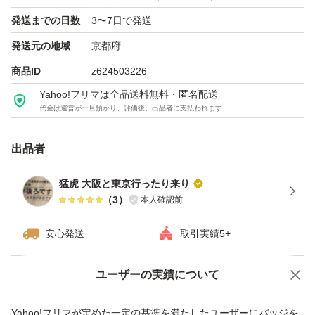
発送までの日数
3〜7日で発送
発送元の地域
京都府
商品ID
z624503226
Yahoo!フリマは全品送料無料・匿名配送
代金は運営が一旦預かり、評価後、出品者に支払われます
出品者
猛虎 大阪と東京行ったり来り
（
3
）
本人確認前
安心発送
取引実績5+
ユーザーの実績について
価格の相談
商品への質問
商品への質問からの値下げ交渉、不適切なカテゴリ変更依頼は禁止です
Yahoo!フリマが定めた一定の基準を満たしたユーザーにバッジを