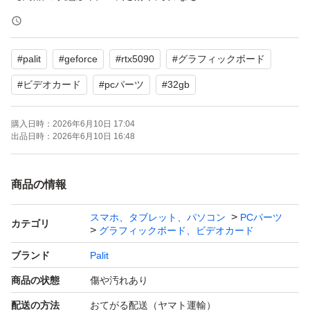
【カラー】ブラック系（ファン部分にオレンジのアクセン
トあり）
#
palit
#
geforce
#
rtx5090
#
グラフィックボード
よろしくお願いいたします。
#
ビデオカード
#
pcパーツ
#
32gb
購入日時：
2026年6月10日 17:04
出品日時：
2026年6月10日 16:48
商品の情報
スマホ、タブレット、パソコン
PCパーツ
カテゴリ
グラフィックボード、ビデオカード
ブランド
Palit
商品の状態
傷や汚れあり
配送の方法
おてがる配送（ヤマト運輸）