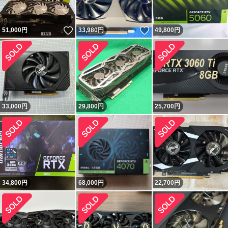
いいね！
いいね！
51,000
円
33,980
円
49,800
円
33,000
円
29,800
円
25,700
円
34,800
円
68,000
円
22,700
円