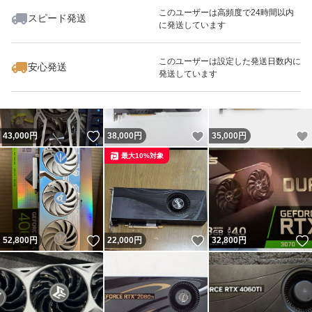
このユーザーは高頻度で24時間以内
スピード発送
に発送しています
いいね！
いいね！
32,599
円
33,500
円
35,000
円
最大10%対象
このユーザーは設定した発送日数内に
安心発送
発送しています
いいね！
いいね！
43,000
円
38,000
円
35,000
円
最大10%対象
いいね！
いいね！
52,800
円
22,000
円
32,800
円