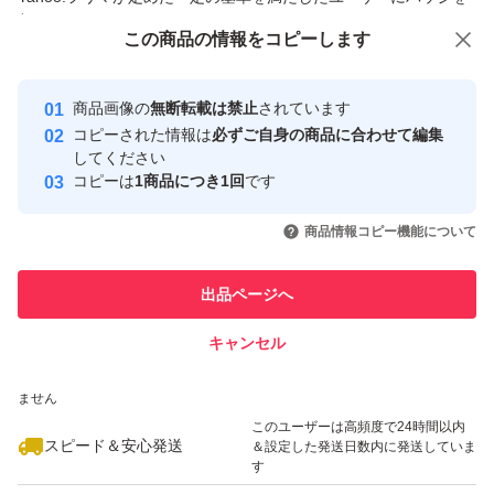
付与しています
この商品をみている人にオススメ
この商品の情報をコピーします
安心取引出品者
Yahoo!フリマの基準をクリアした安
安心取引出品者
商品画像の
無断転載は禁止
されています
心・安全なユーザーです
コピーされた情報は
必ずご自身の商品に合わせて編集
取引実績
してください
コピーは
1商品につき1回
です
このユーザーはYahoo!フリマの取
取引実績◯+
いいね！
いいね！
29,800
円
79,900
円
37,800
円
引を完了させた実績があります
商品情報コピー機能について
このユーザーは他フリマサービス
他フリマ実績◯+
出品ページへ
での取引実績があります
キャンセル
スピード&安心発送
いいね！
いいね！
76,000
※このバッジは実績に基づく表示であり、発送を保証しているものではあり
円
42,700
円
30,000
円
ません
このユーザーは高頻度で24時間以内
スピード＆安心発送
＆設定した発送日数内に発送していま
す