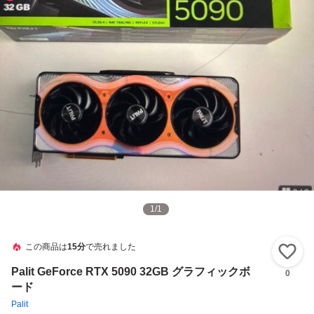
1
/
1
この商品は
15分
で売れました
い
Palit GeForce RTX 5090 32GB グラフィックボ
0
ード
Palit