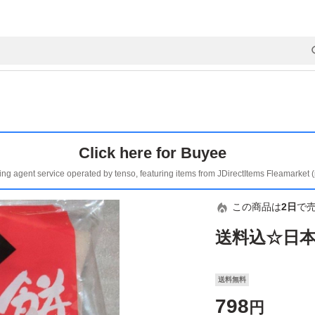
Click here for Buyee
ing agent service operated by tenso, featuring items from JDirectItems Fleamarket 
この商品は
2日
で
送料込☆日
送料無料
798
円