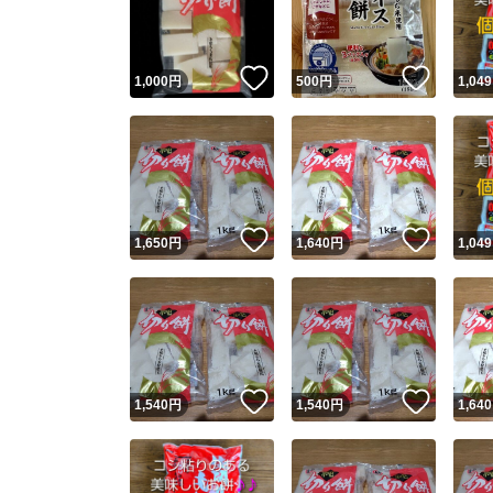
他フ
いいね！
いいね
1,000
円
500
円
1,049
スピード
※このバッ
スピ
いいね！
いいね
1,650
円
1,640
円
1,049
スピ
安心
いいね！
いいね
1,540
円
1,540
円
1,640