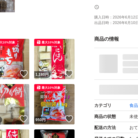
ただきます、お気
購入日時：
2026年6月12日 
出品日時：
2026年6月10日 
商品の情報
大10%対象
最大10%対象
！
いいね！
いいね！
円
1,180
円
最大10%対象
カテゴリ
食品
商品の状態
未使
！
いいね！
いいね！
円
950
円
配送の方法
おて