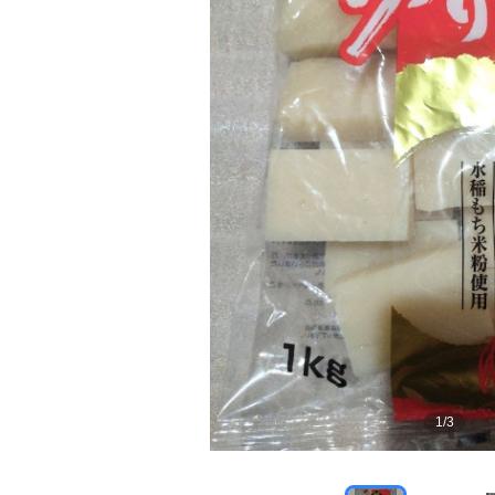
1
/
3