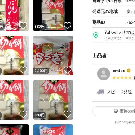
発送までの日数
1〜
発送元の地域
富山
商品ID
z62
！
いいね！
いいね！
円
880
円
Yahoo!フリ
代金は運営が一旦預か
出品者
！
いいね！
いいね！
emtex
円
1,100
円
スピード発送
価格の
！
いいね！
いいね！
円
880
円
商品への質問