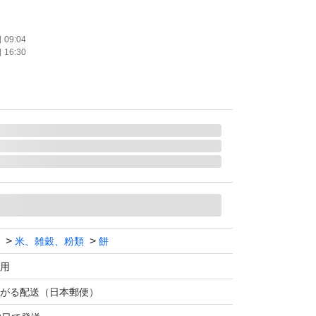
軽にコメントください。
09:04
16:30
米、雑穀、粉類
餅
用
がる配送（日本郵便）