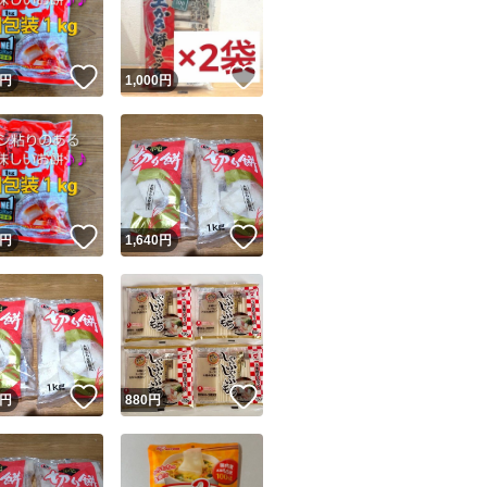
商品情報コピー機
リマ実績◯+
このユーザーは他フリマサービスでの取引実績があります
！
いいね！
いいね！
円
1,000
円
出品ページへ
&安心発送
キャンセル
ジは実績に基づく表示であり、発送を保証しているものではありません
このユーザーは高頻度で24時間以内＆設定した発送日数内に
ード＆安心発送
ます
！
いいね！
いいね！
円
1,640
円
ード発送
このユーザーは高頻度で24時間以内に発送しています
発送
このユーザーは設定した発送日数内に発送しています
！
いいね！
いいね！
円
880
円