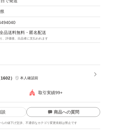
2日で発送
県
4494040
マは全品送料無料・匿名配送
り、評価後、出品者に支払われます
（
1602
）
本人確認前
取引実績99+
相談
商品への質問
からの値下げ交渉、不適切なカテゴリ変更依頼は禁止です