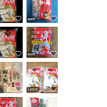
！
いいね！
いいね！
円
980
円
ユーザーの実績について
！
いいね！
いいね！
円
950
円
o!フリマが定めた一定の基準を満たしたユーザーにバッジを付与しています
出品者
この商品の情報をコピーします
取引出品者
Yahoo!フリマの基準をクリアした安心・安全なユーザーです
！
いいね！
いいね！
商品画像の
無断転載は禁止
されています
円
1,600
円
コピーされた情報は
必ずご自身の商品に合わせて編集
してください
コピーは
1商品につき1回
です
実績◯+
このユーザーはYahoo!フリマの取引を完了させた実績があり