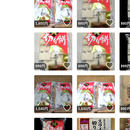
いいね！
いいね
1,600
円
880
円
880
いいね！
いいね
999
円
899
円
899
Yaho
安心取引
安心
いいね！
いいね
1,540
円
1,640
円
890
取引実績
取引