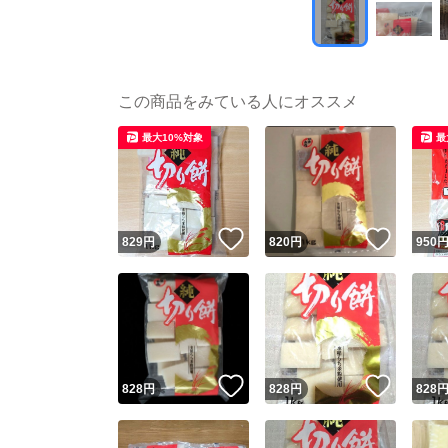
この商品をみている人にオススメ
最大10%対象
最
いいね！
いいね
829
円
820
円
950
いいね！
いいね
828
円
828
円
828