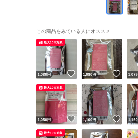
この商品をみている人にオススメ
最大10%対象
いいね！
いいね
1,080
円
1,080
円
1,079
最大10%対象
いいね！
いいね
1,050
円
1,100
円
1,150
最大10%対象