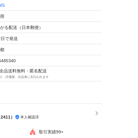
IS
用
りケアで、うるおい健康美髪をずっとキープし
がる配送（日本郵便）
2日で発送
がとうございます。
都
と同梱割不可。
4485340
ます。
マは全品送料無料・匿名配送
経質な方はご購入をお控えください。
り、評価後、出品者に支払われます
インヘアミルク レフィル 140g×1
め替え
（
2411
）
本人確認済
イプ：洗い流さない
取引実績99+
ヘアパック種類：ミルク