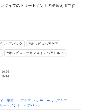
ないタイプのトリートメントの詰替え用です。
不使用
ビスヘアパック
#
オルビスヘアケア
ク
#
オルビスエッセンスインヘアミルク
16:26
、タオルドライ後の髪（または乾いた髪）に、
16:14
ませます。
味方に、擬似キューティクルを作り、サラサラ
実現します。
メ、美容、ヘアケア
レディースヘアケア
リートメント、ヘアパック
クが、うるおいを逃がさないように髪表面をコ