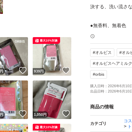
決する、洗い流さ
●無香料、無着色
●酸化しやすい油分
最大10%対象
●アルコールフリー
#
オルビス
#
オル
内容量：140g
原産国：日本
#
オルビスヘアミル
！
いいね！
いいね！
円
939
円
#
orbis
使用方法は簡単。
購入日時：
2026年6月10日 
適量を手にとって
出品日時：
2026年6月10日 
毛先を中心になじ
商品の情報
ドライヤーの熱を
！
いいね！
いいね！
円
1,050
円
つるんの指通りを
コス
カテゴリ
ト
最大10%対象
さらに高保水ミル