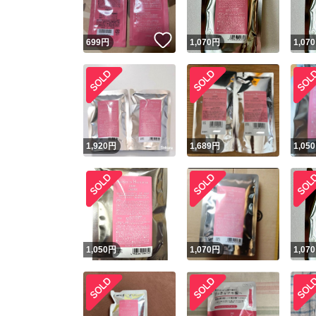
いいね！
699
円
1,070
円
1,070
1,920
円
1,689
円
1,050
1,050
円
1,070
円
1,070