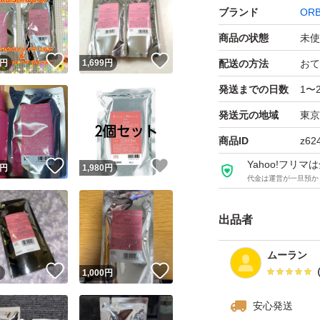
ブランド
ORB
ート。
商品の状態
未使
内外からのしっか
！
いいね！
いいね！
ます。
円
1,699
円
配送の方法
おて
発送までの日数
1〜
ご覧いただきあり
発送元の地域
東京
お値下げ、他商品
商品ID
z62
簡易包装配送致し
Yahoo!フリ
！
いいね！
いいね！
円
1,980
円
完璧を求める方神
代金は運営が一旦預か
出品者
オルビス エッセンス
ブランド：ORBIS
ムーラン
本体/詰め替え：詰
！
いいね！
いいね！
円
1,000
円
トリートメントタ
安心発送
トリートメント、