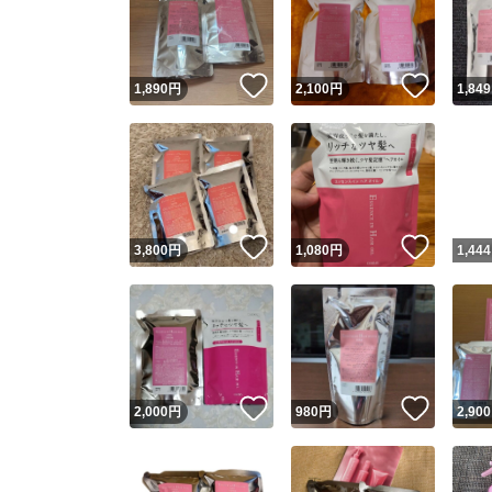
いいね！
いいね
1,890
円
2,100
円
1,849
いいね！
いいね
3,800
円
1,080
円
1,444
Yaho
安心取引
安心
いいね！
いいね
2,000
円
980
円
2,900
取引実績
取引