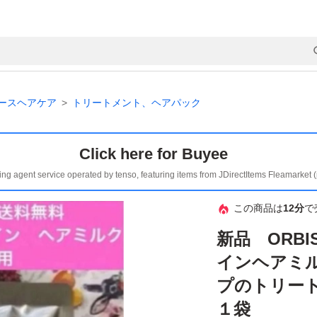
ースヘアケア
トリートメント、ヘアパック
Click here for Buyee
ing agent service operated by tenso, featuring items from JDirectItems Fleamarket 
この商品は
12分
で
新品 ORB
インヘアミ
プのトリー
１袋