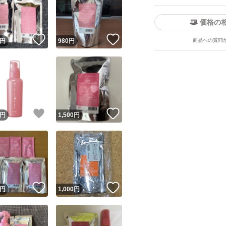
個数：1.0 個
価格の
セット/単品：単品
！
いいね！
いいね！
円
980
円
商品への質問
ヘアタイプ：ダメ
仕上がり：さらさら
特徴：無着色 ノン
ユーザーの実績について
オルビス エッセンスイ
！
いいね！
いいね！
円
1,500
円
トリートメント 洗
o!フリマが定めた一定の基準を満たしたユーザーにバッジを付与しています
ブランド：ORBIS
出品者
この商品の情報をコピーします
取引出品者
Yahoo!フリマの基準をクリアした安心・安全なユーザーです
！
いいね！
いいね！
商品画像の
無断転載は禁止
されています
円
1,000
円
コピーされた情報は
必ずご自身の商品に合わせて編集
してください
コピーは
1商品につき1回
です
実績◯+
このユーザーはYahoo!フリマの取引を完了させた実績があり