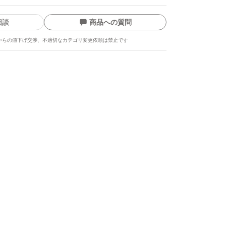
相談
商品への質問
からの値下げ交渉、不適切なカテゴリ変更依頼は禁止です
ージヘア
 しっとり まとまる
アルコール アレルギーテスト済 無香料
ン ヘアミルク つめかえ 140g ORBIS ヘア
い流さない
ます