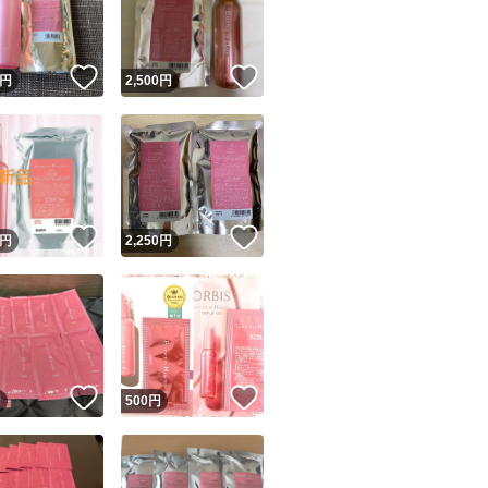
商品情報コピー機
リマ実績◯+
このユーザーは他フリマサービスでの取引実績があります
！
いいね！
いいね！
円
2,500
円
出品ページへ
&安心発送
キャンセル
ジは実績に基づく表示であり、発送を保証しているものではありません
このユーザーは高頻度で24時間以内＆設定した発送日数内に
ード＆安心発送
ます
！
いいね！
いいね！
円
2,250
円
ード発送
このユーザーは高頻度で24時間以内に発送しています
発送
このユーザーは設定した発送日数内に発送しています
！
いいね！
いいね！
円
500
円