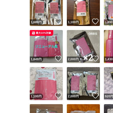
いいね！
いいね
1,689
円
1,100
円
1,890
最大10%対象
いいね！
いいね
1,849
円
2,000
円
1,430
いいね！
いいね
1,100
円
2,000
円
920