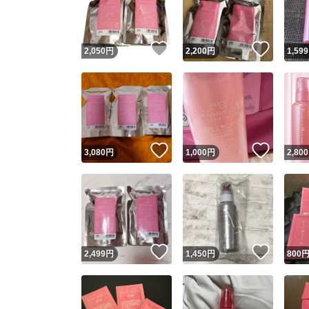
他フ
いいね！
いいね
2,050
円
2,200
円
1,599
スピード
※このバッ
スピ
いいね！
いいね
3,080
円
1,000
円
2,800
スピ
安心
いいね！
いいね
2,499
円
1,450
円
800