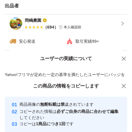
当農園では、真っ赤に完熟したものだけを収穫しています
出品者
ので、とても甘く美味しいトマトになります。
岡嶋農園
（
694
）
本人確認前
実際に
安心発送
取引実績99+
「トマト嫌いの子どもが食べました！」
「甘くておやつ感覚で食べれる！」
ユーザーの実績について
価格の相談
商品への質問
という声もいただいています。
商品への質問からの値下げ交渉、不適切なカテゴリ変更依頼は禁止です
Yahoo!フリマが定めた一定の基準を満たしたユーザーにバッジを
付与しています
▼食べ方
この商品をみている人にオススメ
この商品の情報をコピーします
安心取引出品者
アイコはそのままで美味しくいただけます。
最大10%対象
最大10%対象
最大10%対象
冷やすとさらに甘みが引き立ちます。
Yahoo!フリマの基準をクリアした安
安心取引出品者
商品画像の
無断転載は禁止
されています
心・安全なユーザーです
コピーされた情報は
必ずご自身の商品に合わせて編集
取引実績
してください
▼連絡事項
コピーは
1商品につき1回
です
アイコはヘタが取れやすい品種なので、ヘタがついていな
このユーザーはYahoo!フリマの取
取引実績◯+