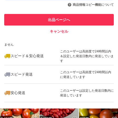
いいね！
いいね！
1,280
円
1,399
円
3,999
円
引を完了させた実績があります
いものも一緒に入れてあります。ご了承ください。
商品情報コピー機能について
最大10%対象
このユーザーは他フリマサービス
他フリマ実績◯+
出品ページへ
での取引実績があります
資材費が上がっているためお値段が上がっております。
キャンセル
スピード&安心発送
数量限定（収穫量により変動あり）
いいね！
いいね！
1,399
※このバッジは実績に基づく表示であり、発送を保証しているものではあり
円
1,099
円
4,500
円
ません
なくなり次第終了となります。
最大10%対象
最大10%対象
このユーザーは高頻度で24時間以内
スピード＆安心発送
＆設定した発送日数内に発送していま
す
このユーザーは高頻度で24時間以内
スピード発送
に発送しています
いいね！
いいね！
2,900
円
1,300
円
3,150
円
最大10%対象
最大10%対象
このユーザーは設定した発送日数内に
安心発送
発送しています