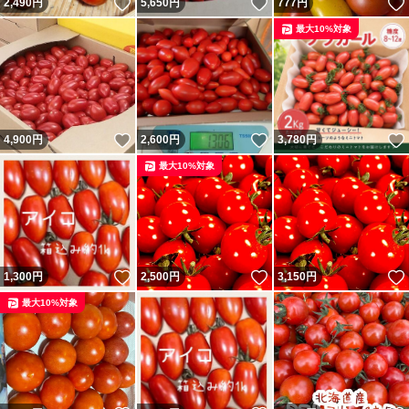
いいね！
いいね！
2,490
円
5,650
円
777
円
最大10%対象
いいね！
いいね！
4,900
円
2,600
円
3,780
円
最大10%対象
いいね！
いいね！
1,300
円
2,500
円
3,150
円
最大10%対象