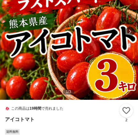
1
/
3
この商品は
19時間
で売れました
い
アイコトマト
2
送料無料