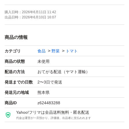
アイコトマトは、抗酸化物質であるリコピンを多く含みま
購入日時：
2026年6月11日 11:42
す。
出品日時：
2026年6月10日 16:07
こんな方におすすめ
商品の情報
・スーパーのトマトで満足できない方
カテゴリ
食品
野菜
トマト
・子どもに野菜を食べさせたい方
・フルーツみたいに甘いトマトが好きな方
商品の状態
未使用
配送の方法
おてがる配送（ヤマト運輸）
▼こだわり
発送までの日数
2〜3日で発送
スーパーなどで売られているトマトは流通の関係で実が青
発送元の地域
熊本県
いうちに収穫しています。そのためまだ甘味が乗る前のも
商品ID
z624483288
のがほとんどです。時間がたつと赤くなりますが、味は変
Yahoo!フリマは全品送料無料・匿名配送
わりません。
代金は運営が一旦預かり、評価後、出品者に支払われます