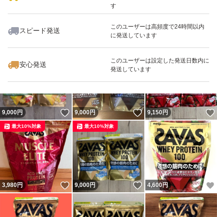
す
このユーザーは高頻度で24時間以内
スピード発送
に発送しています
いいね！
いいね！
3,600
円
4,780
円
9,100
円
最大10%対象
最大10%対象
このユーザーは設定した発送日数内に
安心発送
発送しています
いいね！
いいね！
9,000
円
9,000
円
9,150
円
最大10%対象
最大10%対象
いいね！
いいね！
3,980
円
9,000
円
4,600
円