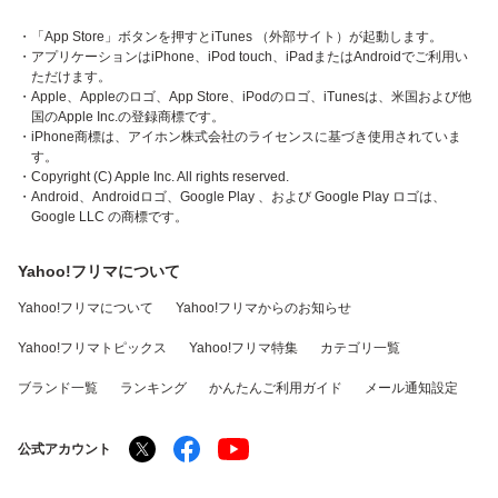
・「App Store」ボタンを押すとiTunes （外部サイト）が起動します。
・アプリケーションはiPhone、iPod touch、iPadまたはAndroidでご利用い
ただけます。
・Apple、Appleのロゴ、App Store、iPodのロゴ、iTunesは、米国および他
国のApple Inc.の登録商標です。
・iPhone商標は、アイホン株式会社のライセンスに基づき使用されていま
す。
・Copyright (C) Apple Inc. All rights reserved.
・Android、Androidロゴ、Google Play 、および Google Play ロゴは、
Google LLC の商標です。
Yahoo!フリマについて
Yahoo!フリマについて
Yahoo!フリマからのお知らせ
Yahoo!フリマトピックス
Yahoo!フリマ特集
カテゴリ一覧
ブランド一覧
ランキング
かんたんご利用ガイド
メール通知設定
公式アカウント