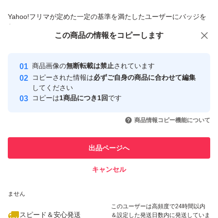
商品への質問からの値下げ交渉、不適切なカテゴリ変更依頼は禁止です
Yahoo!フリマが定めた一定の基準を満たしたユーザーにバッジを
付与しています
この商品をみている人にオススメ
この商品の情報をコピーします
安心取引出品者
最大10%対象
最大10%対象
Yahoo!フリマの基準をクリアした安
安心取引出品者
商品画像の
無断転載は禁止
されています
心・安全なユーザーです
コピーされた情報は
必ずご自身の商品に合わせて編集
取引実績
してください
コピーは
1商品につき1回
です
このユーザーはYahoo!フリマの取
取引実績◯+
いいね！
いいね！
4,680
円
2,490
円
4,780
円
引を完了させた実績があります
商品情報コピー機能について
最大10%対象
このユーザーは他フリマサービス
他フリマ実績◯+
出品ページへ
での取引実績があります
キャンセル
スピード&安心発送
いいね！
いいね！
9,000
※このバッジは実績に基づく表示であり、発送を保証しているものではあり
円
4,680
円
5,300
円
ません
最大10%対象
このユーザーは高頻度で24時間以内
スピード＆安心発送
＆設定した発送日数内に発送していま