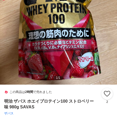
1
/
1
この商品は
2時間
で売れました
い
明治 ザバス ホエイプロテイン100 ストロベリー
2
味 980g SAVAS
ザバス