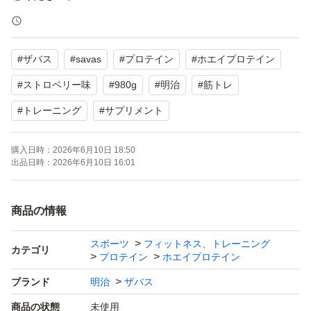
賞味期限2027.05
#
ザバス
#
savas
#
プロテイン
#
ホエイプロテイン
【ブランド】明治 ザバス
#
ストロベリー味
#
980g
#
明治
#
筋トレ
【商品名】ホエイプロテイン100 ストロベリー味
#
トレーニング
#
サプリメント
【容量】980g
【商品の状態】未使用
購入日時：
2026年6月10日 18:50
出品日時：
2026年6月10日 16:01
【味】ストロベリー味
【その他】カラダづくりに必要なビタミン配合（V.B1, V.
商品の情報
B2, V.B6, ナイアシン, V.C, V.D）
スポーツ
フィットネス、トレーニング
カテゴリ
プロテイン
ホエイプロテイン
よろしくお願いいたします。
ブランド
明治
ザバス
商品の状態
未使用