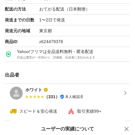
配送の方法
おてがる配送（日本郵便）
発送までの日数
1〜2日で発送
発送元の地域
東京都
商品ID
z624479378
Yahoo!フリマは全品送料無料・匿名配送
代金は運営が一旦預かり、評価後、出品者に支払われます
出品者
ホワイト
（
331
）
本人確認済
スピード＆安心発送
取引実績99+
ユーザーの実績について
価格の相談
商品への質問