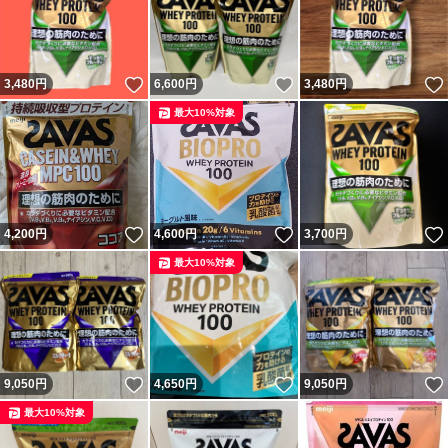
いいね！
いいね！
3,480
円
6,600
円
3,480
円
最大10%対象
いいね！
いいね！
4,200
円
4,600
円
3,700
円
最大10%対象
いいね！
いいね！
9,050
円
4,650
円
9,050
円
最大10%対象