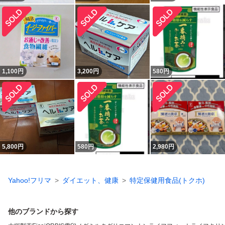
1,100
円
3,200
円
580
円
5,800
円
580
円
2,980
円
Yahoo!フリマ
ダイエット、健康
特定保健用食品(トクホ)
他のブランドから探す