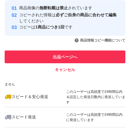
最大10%対象
Yahoo!フリマの基準をクリアした安
安心取引出品者
商品画像の
無断転載は禁止
されています
心・安全なユーザーです
コピーされた情報は
必ずご自身の商品に合わせて編集
取引実績
してください
コピーは
1商品につき1回
です
このユーザーはYahoo!フリマの取
取引実績◯+
いいね！
いいね！
1,100
円
1,250
円
2,200
円
引を完了させた実績があります
商品情報コピー機能について
最大10%対象
このユーザーは他フリマサービス
他フリマ実績◯+
出品ページへ
での取引実績があります
キャンセル
スピード&安心発送
いいね！
いいね！
5,900
※このバッジは実績に基づく表示であり、発送を保証しているものではあり
円
6,000
円
5,990
円
ません
このユーザーは高頻度で24時間以内
スピード＆安心発送
＆設定した発送日数内に発送していま
す
このユーザーは高頻度で24時間以内
スピード発送
に発送しています
いいね！
いいね！
6,000
円
559
円
700
円