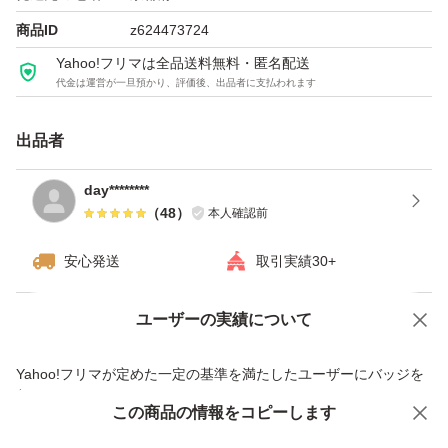
商品ID
z624473724
Yahoo!フリマは全品送料無料・匿名配送
代金は運営が一旦預かり、評価後、出品者に支払われます
出品者
day********
（
48
）
本人確認前
安心発送
取引実績30+
ユーザーの実績について
価格の相談
商品への質問
商品への質問からの値下げ交渉、不適切なカテゴリ変更依頼は禁止です
Yahoo!フリマが定めた一定の基準を満たしたユーザーにバッジを
付与しています
この商品をみている人にオススメ
この商品の情報をコピーします
安心取引出品者