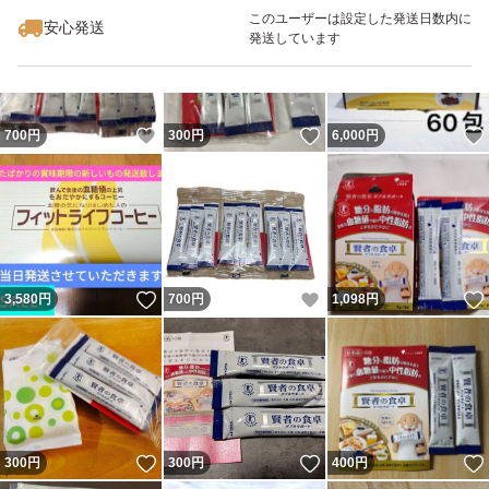
最大10%対象
このユーザーは設定した発送日数内に
安心発送
発送しています
いいね！
いいね！
700
円
300
円
6,000
円
いいね！
いいね！
3,580
円
700
円
1,098
円
いいね！
いいね！
300
円
300
円
400
円