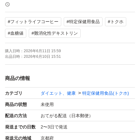
【商品の状態】未使用
賞味期限 2026年１１月
#
フィットライフコーヒー
#
特定保健用食品
#
トクホ
簡易梱包の配送となります
#
血糖値
#
難消化性デキストリン
よろしくお願いいたします。
購入日時：
2026年6月11日 15:59
出品日時：
2026年6月10日 15:51
商品の情報
カテゴリ
ダイエット、健康
特定保健用食品(トクホ)
商品の状態
未使用
配送の方法
おてがる配送（日本郵便）
発送までの日数
2〜3日で発送
発送元の地域
京都府