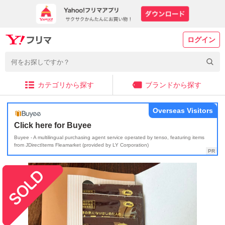
ログイン
カテゴリから探す
ブランドから探す
Overseas Visitors
Click here for Buyee
Buyee - A multilingual purchasing agent service operated by tenso, featuring items
from JDirectItems Fleamarket (provided by LY Corporation)