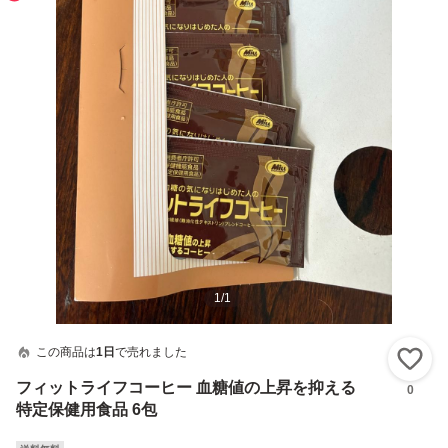
1
/
1
この商品は
1日
で売れました
い
フィットライフコーヒー 血糖値の上昇を抑える
0
特定保健用食品 6包