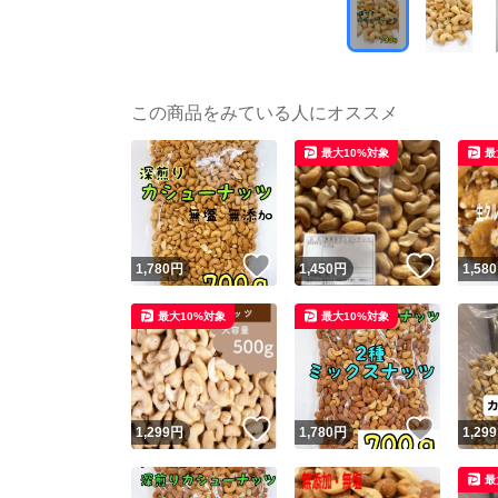
この商品をみている人にオススメ
最大10%対象
最
いいね！
いいね
1,780
円
1,450
円
1,580
最大10%対象
最大10%対象
いいね！
いいね
1,299
円
1,780
円
1,299
最