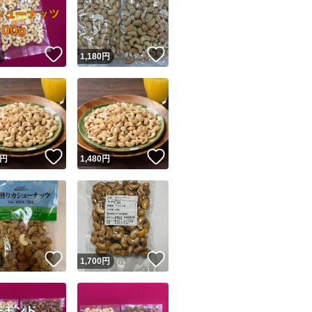
！
いいね！
いいね！
円
1,180
円
ユーザーの実績について
！
いいね！
いいね！
円
1,480
円
o!フリマが定めた一定の基準を満たしたユーザーにバッジを付与しています
出品者
この商品の情報をコピーします
取引出品者
Yahoo!フリマの基準をクリアした安心・安全なユーザーです
！
いいね！
いいね！
商品画像の
無断転載は禁止
されています
円
1,700
円
コピーされた情報は
必ずご自身の商品に合わせて編集
してください
コピーは
1商品につき1回
です
実績◯+
このユーザーはYahoo!フリマの取引を完了させた実績があり