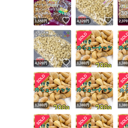
他フ
いいね！
いいね
1,550
円
4,320
円
2,370
スピード
※このバッ
スピ
いいね！
4,320
円
1,380
円
1,380
スピ
安心
1,380
円
1,380
円
1,380