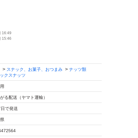
16:49
15:46
サンプルになります。ご注文を受けてから製造
スナック、お菓子、おつまみ
ナッツ類
ックスナッツ
用
ナッツです。
がる配送（ヤマト運輸）
7日で発送
しい！！
県
まみに!！
す。
4472564