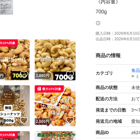
《内容量》
700g
《賞味期限》
購入日時：
2026年6月10日 
出品日時：
2026年6月10日 
ご注文より約150日
大10%対象
(画像の賞味期限は
商品の情報
します！)
食品
カテゴリ
！
いいね！
いいね！
円
1,880
円
ミ
《コメント》
商品の状態
未使
最大10%対象
塩付きのカシュー
配送の方法
おて
発送までの日数
3〜
塩味が抜群に美味
！
いいね！
いいね！
発送元の地域
愛知
そのままお酒のおつ
円
2,000
円
健康的なおやつで
商品ID
z62
大10%対象