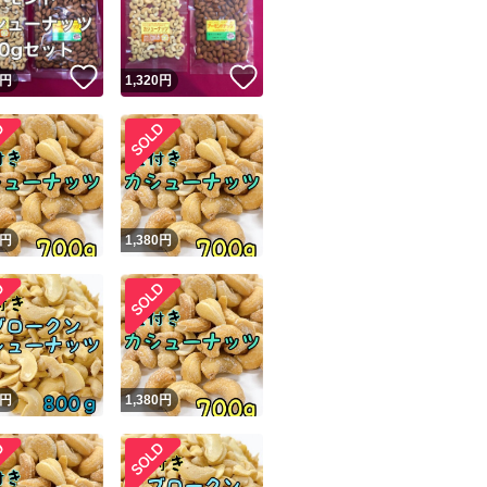
商品情報コピー機
リマ実績◯+
このユーザーは他フリマサービスでの取引実績があります
！
いいね！
いいね！
円
1,320
円
出品ページへ
&安心発送
キャンセル
ジは実績に基づく表示であり、発送を保証しているものではありません
このユーザーは高頻度で24時間以内＆設定した発送日数内に
ード＆安心発送
ます
円
1,380
円
ード発送
このユーザーは高頻度で24時間以内に発送しています
発送
このユーザーは設定した発送日数内に発送しています
円
1,380
円