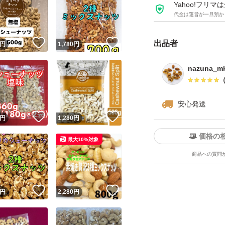
Yahoo!フリ
代金は運営が一旦預か
★全てご注文いた
をお届けいたします^ 
！
いいね！
いいね！
出品者
円
1,780
円
★チャック付き袋
★ドライフルーツ
nazuna_mk
ツがしけてしまう
安心発送
！
いいね！
いいね！
円
1,280
円
価格の
最大10%対象
商品への質問
！
いいね！
いいね！
円
2,280
円