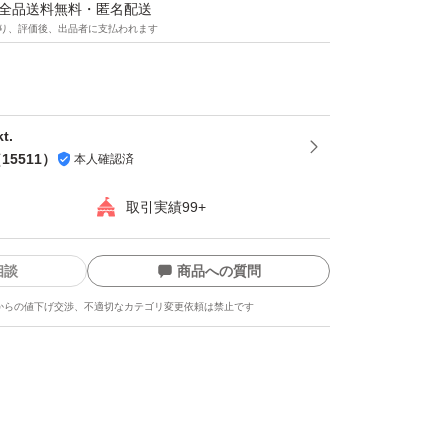
マは全品送料無料・匿名配送
り、評価後、出品者に支払われます
だいてから袋詰いたしますので、新鮮なナッツ
- ^
でのお届けですので、保存にも便利！
とナッツのミックスは発送日の袋詰めでもナッ
t.
（
15511
）
本人確認済
可能性がございます。ご理解・ご了承下さい
取引実績99+
相談
商品への質問
からの値下げ交渉、不適切なカテゴリ変更依頼は禁止です