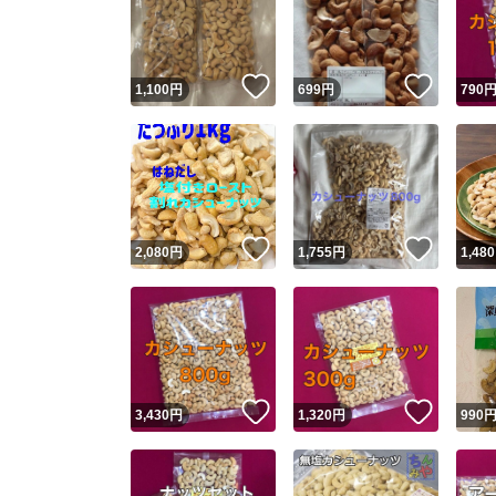
いいね！
いいね
1,100
円
699
円
790
いいね！
いいね
2,080
円
1,755
円
1,480
Yaho
安心取引
安心
いいね！
いいね
3,430
円
1,320
円
990
取引実績
取引