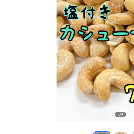
1
/
3