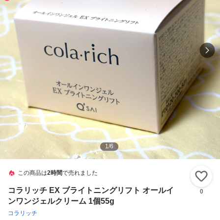
1
/
6
この商品は
2時間
で売れました
い
コラリッチ EX ブライトニングリフト オールイ
0
ンワンジェルクリーム 1個55g
コラリッチ