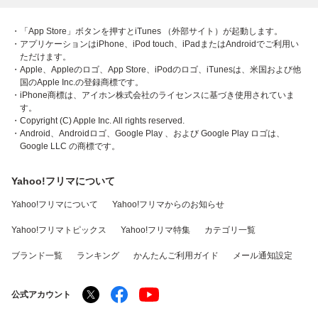
・「App Store」ボタンを押すとiTunes （外部サイト）が起動します。
・アプリケーションはiPhone、iPod touch、iPadまたはAndroidでご利用い
ただけます。
・Apple、Appleのロゴ、App Store、iPodのロゴ、iTunesは、米国および他
国のApple Inc.の登録商標です。
・iPhone商標は、アイホン株式会社のライセンスに基づき使用されていま
す。
・Copyright (C) Apple Inc. All rights reserved.
・Android、Androidロゴ、Google Play 、および Google Play ロゴは、
Google LLC の商標です。
Yahoo!フリマについて
Yahoo!フリマについて
Yahoo!フリマからのお知らせ
Yahoo!フリマトピックス
Yahoo!フリマ特集
カテゴリ一覧
ブランド一覧
ランキング
かんたんご利用ガイド
メール通知設定
公式アカウント