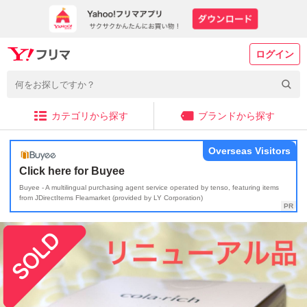
ログイン
カテゴリから探す
ブランドから探す
Overseas Visitors
Click here for Buyee
Buyee - A multilingual purchasing agent service operated by tenso, featuring items
from JDirectItems Fleamarket (provided by LY Corporation)