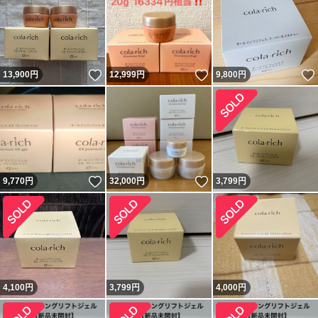
いいね！
いいね！
13,900
円
12,999
円
9,800
円
いいね！
いいね！
9,770
円
32,000
円
3,799
円
4,100
円
3,799
円
4,000
円