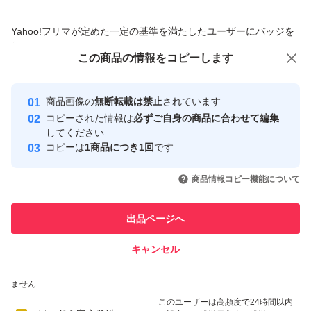
商品への質問からの値下げ交渉、不適切なカテゴリ変更依頼は禁止です
Yahoo!フリマが定めた一定の基準を満たしたユーザーにバッジを
付与しています
この商品をみている人にオススメ
この商品の情報をコピーします
安心取引出品者
最大10%対象
最大10%対象
最大10%対象
Yahoo!フリマの基準をクリアした安
安心取引出品者
商品画像の
無断転載は禁止
されています
心・安全なユーザーです
コピーされた情報は
必ずご自身の商品に合わせて編集
取引実績
してください
コピーは
1商品につき1回
です
このユーザーはYahoo!フリマの取
取引実績◯+
いいね！
いいね！
4,150
円
4,290
円
4,100
円
引を完了させた実績があります
商品情報コピー機能について
最大10%対象
このユーザーは他フリマサービス
他フリマ実績◯+
出品ページへ
での取引実績があります
キャンセル
スピード&安心発送
いいね！
いいね！
4,050
※このバッジは実績に基づく表示であり、発送を保証しているものではあり
円
4,150
円
4,350
円
ません
最大10%対象
このユーザーは高頻度で24時間以内