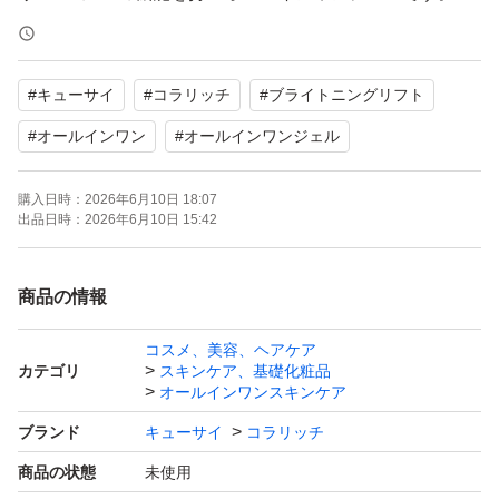
独自開発コラーゲンを含む９種類のコラーゲンと12種の
美容成分配合で乾燥ダメージを集中ケア。
#
キューサイ
#
コラリッチ
#
ブライトニングリフト
ぷるっと濃密なテクスチャーでありながら、お肌にのせる
とスーッとなじみやすい使い心地。
#
オールインワン
#
オールインワンジェル
濃厚なうるおいでお肌を満たし、ハリツヤ肌へと導きま
購入日時：
2026年6月10日 18:07
す。
出品日時：
2026年6月10日 15:42
発送は簡易包装でゆうパケットポストにて送らせていただ
商品の情報
きます。
コスメ、美容、ヘアケア
カテゴリ
スキンケア、基礎化粧品
※外箱のパッケージに初期キズや擦れなどある場合がござ
オールインワンスキンケア
います。
ブランド
キューサイ
コラリッチ
ご理解いただける方のみご購入お願いいたしますm(_ _)m
商品の状態
未使用
※