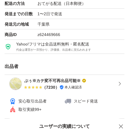
配送の方法
おてがる配送（日本郵便）
発送までの日数
1〜2日で発送
※お値引き不可です。
発送元の地域
千葉県
商品ID
z624469666
Yahoo!フリマは全品送料無料・匿名配送
代金は運営が一旦預かり、評価後、出品者に支払われます
出品者
ぷぅ※カテ変不可再出品可能※
（
7230
）
本人確認済
安心取引出品者
スピード発送
取引実績99+
ユーザーの実績について
価格の相談
商品への質問