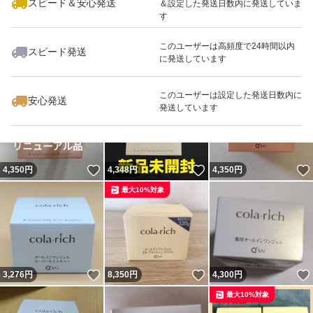
スピード＆安心発送
＆設定した発送日数内に発送していま
す
このユーザーは高頻度で24時間以内
スピード発送
に発送しています
いいね！
いいね！
4,300
円
7,800
円
4,500
円
このユーザーは設定した発送日数内に
安心発送
発送しています
いいね！
いいね！
4,350
円
4,348
円
4,350
円
最大10%対象
いいね！
いいね！
3,276
円
8,350
円
4,300
円
最大10%対象