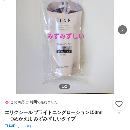
1
/
2
この商品は
1時間
で売れました
い
エリクシール ブライトニングローション150ml
1
つめかえ用 みずみずしいタイプ
ELIXIR（コスメ）