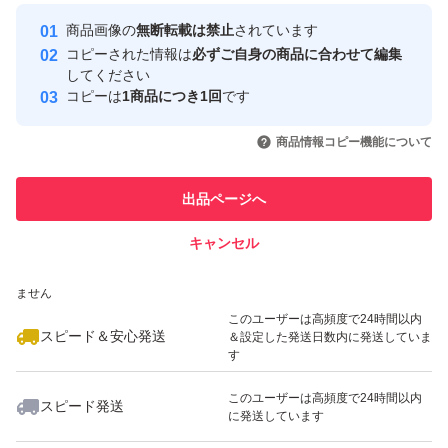
最大10%対象
最大10%対象
最大10%対象
Yahoo!フリマの基準をクリアした安
安心取引出品者
商品画像の
無断転載は禁止
されています
心・安全なユーザーです
コピーされた情報は
必ずご自身の商品に合わせて編集
取引実績
してください
コピーは
1商品につき1回
です
このユーザーはYahoo!フリマの取
取引実績◯+
いいね！
いいね！
2,620
円
2,620
円
2,380
円
引を完了させた実績があります
商品情報コピー機能について
最大10%対象
最大10%対象
このユーザーは他フリマサービス
他フリマ実績◯+
出品ページへ
での取引実績があります
キャンセル
スピード&安心発送
いいね！
いいね！
2,590
※このバッジは実績に基づく表示であり、発送を保証しているものではあり
円
2,620
円
2,680
円
ません
このユーザーは高頻度で24時間以内
スピード＆安心発送
＆設定した発送日数内に発送していま
す
このユーザーは高頻度で24時間以内
スピード発送
に発送しています
いいね！
いいね！
2,620
円
2,620
円
2,620
円