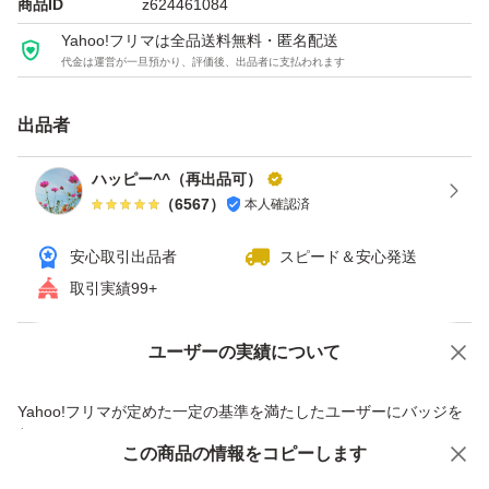
商品ID
z624461084
Yahoo!フリマは全品送料無料・匿名配送
代金は運営が一旦預かり、評価後、出品者に支払われます
出品者
ハッピー^^（再出品可）
（
6567
）
本人確認済
安心取引出品者
スピード＆安心発送
取引実績99+
ユーザーの実績について
価格の相談
商品への質問
商品への質問からの値下げ交渉、不適切なカテゴリ変更依頼は禁止です
Yahoo!フリマが定めた一定の基準を満たしたユーザーにバッジを
付与しています
この商品をみている人にオススメ
この商品の情報をコピーします
安心取引出品者