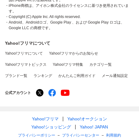
国のApple Inc.の登録商標です。
・iPhone商標は、アイホン株式会社のライセンスに基づき使用されていま
す。
・Copyright (C) Apple Inc. All rights reserved.
・Android、Androidロゴ、Google Play 、および Google Play ロゴは、
Google LLC の商標です。
Yahoo!フリマについて
Yahoo!フリマについて
Yahoo!フリマからのお知らせ
Yahoo!フリマトピックス
Yahoo!フリマ特集
カテゴリ一覧
ブランド一覧
ランキング
かんたんご利用ガイド
メール通知設定
公式アカウント
Yahoo!フリマ
Yahoo!オークション
Yahoo!ショッピング
Yahoo! JAPAN
プライバシーポリシー
プライバシーセンター
利用規約