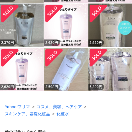
2,370
円
2,620
円
2,620
円
2,620
円
2,598
円
5,390
円
Yahoo!フリマ
コスメ、美容、ヘアケア
スキンケア、基礎化粧品
化粧水