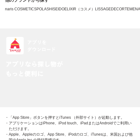
他のブランドから探す
naris COSMETICS
POLA
SHISEIDO
ELIXIR（コスメ）
LISSAGE
DECORTE
MEN
・「App Store」ボタンを押すとiTunes （外部サイト）が起動します。
・アプリケーションはiPhone、iPod touch、iPadまたはAndroidでご利用い
ただけます。
・Apple、Appleのロゴ、App Store、iPodのロゴ、iTunesは、米国および他