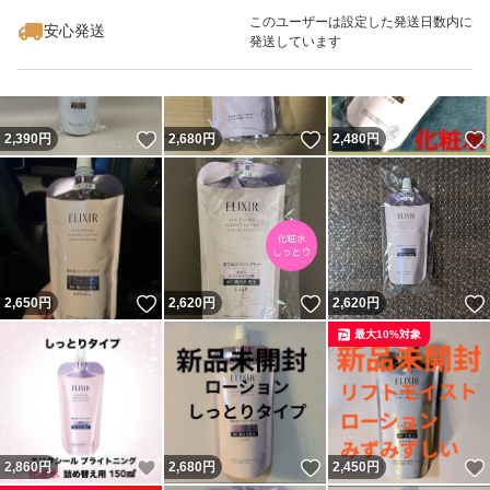
最大10%対象
最大10%対象
このユーザーは設定した発送日数内に
安心発送
発送しています
いいね！
いいね！
2,390
円
2,680
円
2,480
円
いいね！
いいね！
2,650
円
2,620
円
2,620
円
最大10%対象
いいね！
いいね！
2,860
円
2,680
円
2,450
円