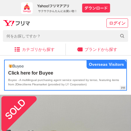
ログイン
カテゴリから探す
ブランドから探す
Overseas Visitors
Click here for Buyee
Buyee - A multilingual purchasing agent service operated by tenso, featuring items
from JDirectItems Fleamarket (provided by LY Corporation)