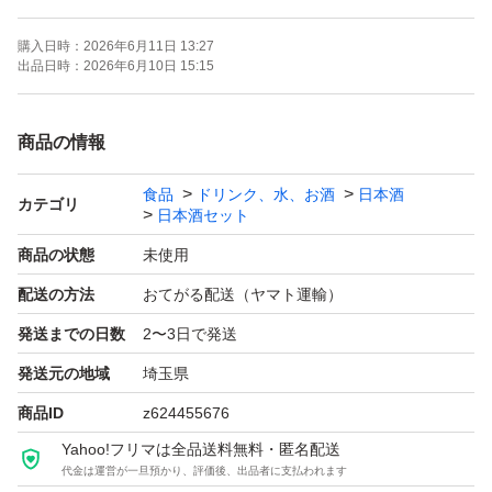
購入日時：
2026年6月11日 13:27
よろしくお願いします！！
出品日時：
2026年6月10日 15:15
【お願い】
商品の情報
・Yahoo!フリマの仕様につきクール便での発送は行なっ
食品
ドリンク、水、お酒
日本酒
ておりません。ご了承ください。
カテゴリ
日本酒セット
・購入意思のない価格相談はお辞めください。
商品の状態
未使用
・20歳未満の方には販売しません。
配送の方法
おてがる配送（ヤマト運輸）
・段ボールでの発送中に割れてしまう事があったため、お
発送までの日数
2〜3日で発送
酒用のP箱で発送しております！
・段ボールご希望の際は購入後にメッセージでご連絡くだ
発送元の地域
埼玉県
さい。
商品ID
z624455676
・配達日時のご希望がある方も購入後のメッセージでご連
Yahoo!フリマは全品送料無料・匿名配送
代金は運営が一旦預かり、評価後、出品者に支払われます
絡ください。