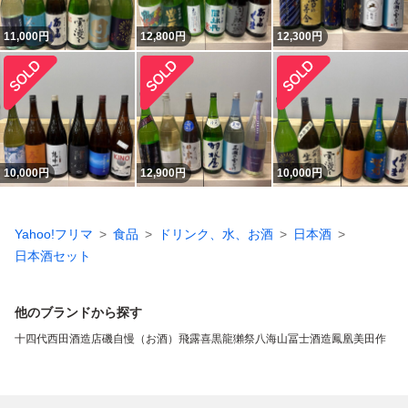
11,000
円
12,800
円
12,300
円
10,000
円
12,900
円
10,000
円
Yahoo!フリマ
食品
ドリンク、水、お酒
日本酒
日本酒セット
他のブランドから探す
十四代
西田酒造店
磯自慢（お酒）
飛露喜
黒龍
獺祭
八海山
冨士酒造
鳳凰美田
作