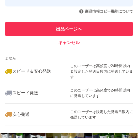
このユーザーはYahoo!フリマの取
取引実績◯+
いいね！
いいね！
12,000
円
11,500
円
13,000
円
引を完了させた実績があります
商品情報コピー機能について
最大10%対象
最大10%対象
最大10%対象
このユーザーは他フリマサービス
他フリマ実績◯+
出品ページへ
での取引実績があります
キャンセル
スピード&安心発送
いいね！
いいね！
12,000
※このバッジは実績に基づく表示であり、発送を保証しているものではあり
円
14,500
円
16,500
円
ません
最大10%対象
最大10%対象
最大10%対象
このユーザーは高頻度で24時間以内
スピード＆安心発送
＆設定した発送日数内に発送していま
す
このユーザーは高頻度で24時間以内
スピード発送
に発送しています
いいね！
いいね！
13,000
円
13,000
円
12,000
円
最大10%対象
最大10%対象
最大10%対象
このユーザーは設定した発送日数内に
安心発送
発送しています