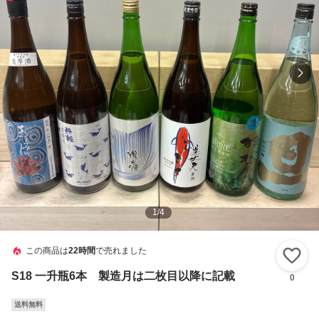
1
/
4
この商品は
22時間
で売れました
い
S18 一升瓶6本 製造月は二枚目以降に記載
0
送料無料