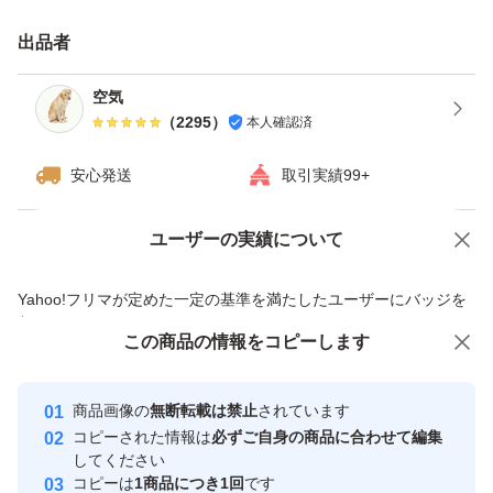
・日曜日、月曜日は発送をお休みさせて頂く場合がござい
出品者
ますが、ご了承下さい。
・ダンボールは破損しやすい為プラスチック箱を推奨しま
空気
（
2295
）
本人確認済
す。※四合瓶はサイズの都合上ダンボールでの発送がメイ
ンとなります。
安心発送
取引実績99+
------------検索用------------
ユーザーの実績について
価格の相談
商品への質問
獺祭、十四代、黒龍、而今、鍋島、勝駒、花邑、花陽浴、
商品への質問からの値下げ交渉、不適切なカテゴリ変更依頼は禁止です
Yahoo!フリマが定めた一定の基準を満たしたユーザーにバッジを
新政、飛露喜、田酒、東洋美人、写楽、No6、鳳凰美田、
付与しています
久保田、作、澤屋まつもと、大吟醸、純米大吟醸、日本
この商品をみている人にオススメ
この商品の情報をコピーします
安心取引出品者
酒、亜麻猫、陽乃鳥、天蛙、プレミア酒、日本酒、山本、
最大10%対象
最大10%対象
最大10%対象
Yahoo!フリマの基準をクリアした安
安心取引出品者
冩楽、飛露喜、十四代、磯自慢
商品画像の
無断転載は禁止
されています
心・安全なユーザーです
コピーされた情報は
必ずご自身の商品に合わせて編集
くどき上手、澤屋まつもと、花陽浴、勝駒、九平次、久保
取引実績
してください
田、山田錦、白鶴錦、居酒屋
コピーは
1商品につき1回
です