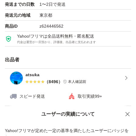
発送までの日数
1〜2日で発送
■賞味期限
発送元の地域
東京都
2027年6月
商品ID
z624446562
Yahoo!フリマは全品送料無料・匿名配送
代金は運営が一旦預かり、評価後、出品者に支払われます
■保存方法
直射日光を避け、暗く涼しい乾燥したところで密封保存し
出品者
てください。高温でロースト処理されたナッツは、生タイ
プより酸化しやすいので常温で空気にさらしておくと、酸
atsuka
（
8496
）
本人確認前
化して油臭くなってきます。食べないときは「気密性の高
いパッケージを使用」して、冷暗所に保存することをおす
スピード発送
取引実績99+
すめします。 開封後はどうぞお早めにお召上がりくださ
い。
ユーザーの実績について
価格の相談
商品への質問
商品への質問からの値下げ交渉、不適切なカテゴリ変更依頼は禁止です
Yahoo!フリマが定めた一定の基準を満たしたユーザーにバッジを
■注意事項