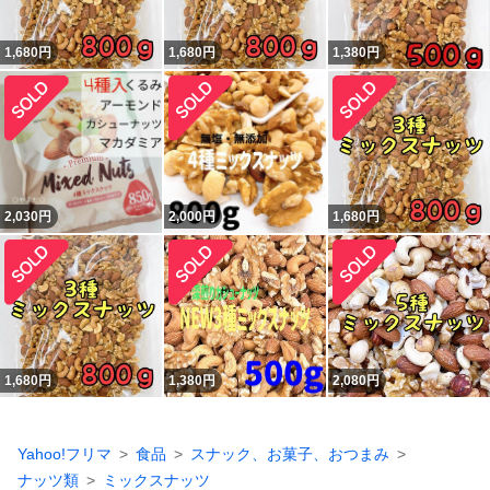
1,680
円
1,680
円
1,380
円
2,030
円
2,000
円
1,680
円
1,680
円
1,380
円
2,080
円
Yahoo!フリマ
食品
スナック、お菓子、おつまみ
ナッツ類
ミックスナッツ