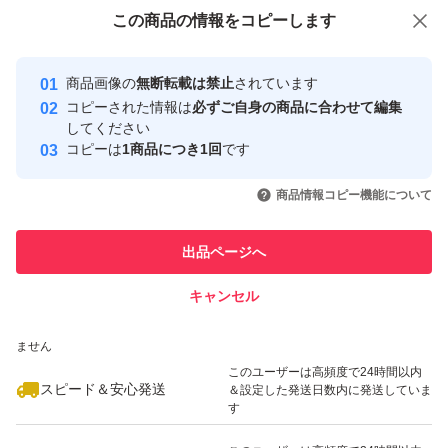
付与しています
遮光袋に入れるだけの簡易包装です。
この商品をみている人にオススメ
この商品の情報をコピーします
安心取引出品者
輸送中の割れ欠けはご容赦ください。
最大10%対象
最大10%対象
最大10%対象
Yahoo!フリマの基準をクリアした安
安心取引出品者
商品画像の
無断転載は禁止
されています
心・安全なユーザーです
コピーされた情報は
必ずご自身の商品に合わせて編集
木の実 無添加 添加物不使用 植物油不使用
取引実績
してください
防災食品 非常食 保存食
コピーは
1商品につき1回
です
このユーザーはYahoo!フリマの取
お菓子作り パン作り 手作り スイーツ
取引実績◯+
いいね！
いいね！
1,800
円
1,680
円
2,000
円
引を完了させた実績があります
商品情報コピー機能について
健康 美容 腸活 抗酸化作用 ポリフェノール
最大10%対象
このユーザーは他フリマサービス
ポイント消化 大容量 お徳用 お得用
他フリマ実績◯+
出品ページへ
での取引実績があります
オレイン酸 リノール酸 リノレン酸 パルミトレイン酸
キャンセル
スピード&安心発送
オメガ3脂肪酸
いいね！
いいね！
1,800
※このバッジは実績に基づく表示であり、発送を保証しているものではあり
円
2,000
円
1,380
円
ません
最大10%対象
クーポン ポイント 利用 消費 消化
このユーザーは高頻度で24時間以内
スピード＆安心発送
＆設定した発送日数内に発送していま
食品 美容 キッチン カテゴリー
す