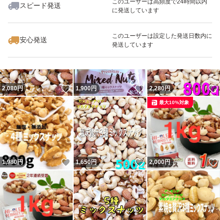
このユーザーは高頻度で24時間以内
スピード発送
#スマホアクセサリーatsuka
に発送しています
いいね！
いいね！
1,650
円
2,000
円
2,000
円
最大10%対象
このユーザーは設定した発送日数内に
その他お気に入り食品を出品中です。
安心発送
発送しています
いいね！
いいね！
2,080
円
1,900
円
2,280
円
最大10%対象
いいね！
いいね！
1,980
円
1,650
円
2,000
円