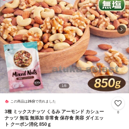
1
/
8
この商品は
26分
で売れました
い
3種 ミックスナッツ くるみ アーモンド カシュー
0
ナッツ 無塩 無添加 非常食 保存食 美容 ダイエッ
ト クーポン消化 850ｇ