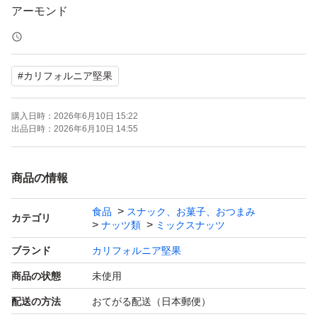
アーモンド
くるみ
カシューナッツ
#
カリフォルニア堅果
(アーモンド、カシューナッツは焙煎。くるみは生。)
購入日時：
2026年6月10日 15:22
ナッツには様々な栄養素が含まれており、美容健康のため
出品日時：
2026年6月10日 14:55
私も毎日20ｇ摂取しています。
ナッツの脂質は不飽和脂肪酸のため体重増加や肥満が気に
商品の情報
なる方にもおすすめです。
食品
スナック、お菓子、おつまみ
抗酸化作用があり細胞の老化を防ぐ効果もあります。
カテゴリ
ナッツ類
ミックスナッツ
ブランド
カリフォルニア堅果
■内容量
商品の状態
未使用
850g
配送の方法
おてがる配送（日本郵便）
商品の特性上若干の誤差はご了承ください。