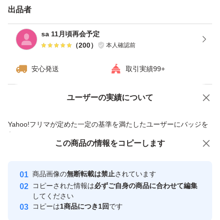
出品者
宮崎県産 きゅうり 胡瓜 キュウリ 野菜 作物 果物 贈り物 プ
sa 11月頃再会予定
レゼント 居酒屋 業務用 食べ物 レトルト インスタント
（
200
）
本人確認前
安心発送
取引実績99+
ユーザーの実績について
価格の相談
商品への質問
商品への質問からの値下げ交渉、不適切なカテゴリ変更依頼は禁止です
Yahoo!フリマが定めた一定の基準を満たしたユーザーにバッジを
付与しています
この商品をみている人にオススメ
この商品の情報をコピーします
安心取引出品者
最大10%対象
最大10%対象
最大10%対象
Yahoo!フリマの基準をクリアした安
安心取引出品者
商品画像の
無断転載は禁止
されています
心・安全なユーザーです
コピーされた情報は
必ずご自身の商品に合わせて編集
取引実績
してください
コピーは
1商品につき1回
です
このユーザーはYahoo!フリマの取
取引実績◯+