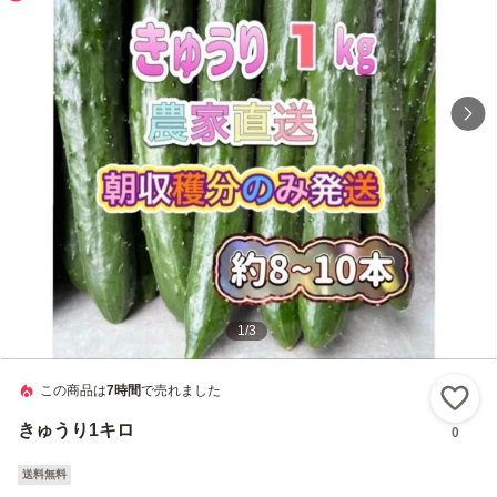
1
/
3
この商品は
7時間
で売れました
い
きゅうり1キロ
0
送料無料