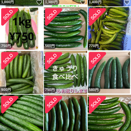
いいね！
いいね！
1,000
円
1,380
円
1,400
円
750
円
560
円
770
円
900
円
750
円
580
円