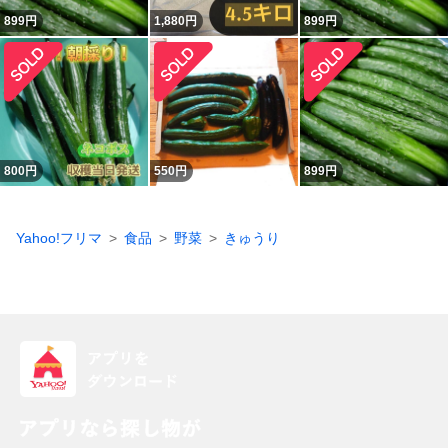
899
円
1,880
円
899
円
800
円
550
円
899
円
Yahoo!フリマ
食品
野菜
きゅうり