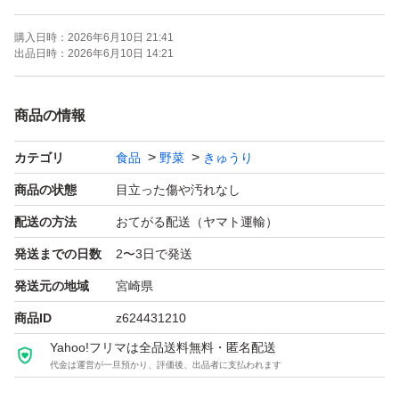
朝収穫したきゅうりを発送いたします
購入日時：
2026年6月10日 21:41
新鮮なきゅうりをどうぞ
出品日時：
2026年6月10日 14:21
必読！！
商品の情報
ネコポスト
カテゴリ
食品
野菜
きゅうり
ポストに投函です。
キロ数を測り発送致します
商品の状態
目立った傷や汚れなし
箱込の重さになりますのでご了承ください
配送の方法
おてがる配送（ヤマト運輸）
画像はあくまで例えになります
発送までの日数
2〜3日で発送
その日により作物の状態が異なる事から
発送元の地域
宮崎県
太め、ずんぐり、色ムラ、傷あり品が含まれます
商品ID
z624431210
味は変わりませんので御安心ください
Yahoo!フリマは全品送料無料・匿名配送
発送後のトラブルに関しましては責任を負いかねますので
代金は運営が一旦預かり、評価後、出品者に支払われます
ご了承ください