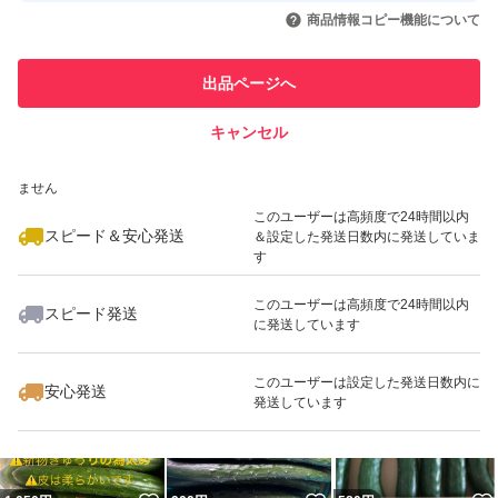
いいね！
いいね！
750
円
842
円
770
円
引を完了させた実績があります
商品情報コピー機能について
最大10%対象
最大10%対象
最大10%対象
このユーザーは他フリマサービス
他フリマ実績◯+
出品ページへ
での取引実績があります
キャンセル
スピード&安心発送
いいね！
いいね！
710
※このバッジは実績に基づく表示であり、発送を保証しているものではあり
円
770
円
770
円
ません
最大10%対象
最大10%対象
このユーザーは高頻度で24時間以内
スピード＆安心発送
＆設定した発送日数内に発送していま
す
このユーザーは高頻度で24時間以内
スピード発送
に発送しています
いいね！
いいね！
820
円
842
円
899
円
最大10%対象
最大10%対象
このユーザーは設定した発送日数内に
安心発送
発送しています