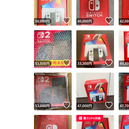
他フ
いいね！
いいね
50,999
円
40,000
円
42,00
スピード
※このバッ
スピ
いいね！
いいね
53,500
円
33,300
円
44,80
スピ
安心
いいね！
いいね
53,000
円
47,000
円
47,70
最大10%対象