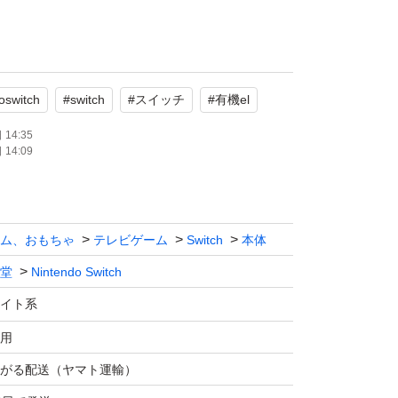
て確認しています)
有り
oswitch
#
switch
#
スイッチ
#
有機el
14:35
14:09
tch(有機ELモデル)本体
chドック
ム、おもちゃ
テレビゲーム
Switch
本体
プ×2
堂
Nintendo Switch
イト系
MIケーブル
用
イド
がる配送（ヤマト運輸）