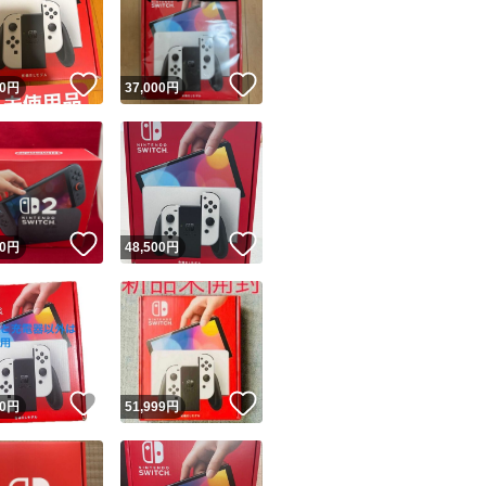
【その他】
・何か気になると
！
いいね！
いいね！
0
円
37,000
円
・受け取り評価後
来かねますので、
ユーザーの実績について
！
いいね！
いいね！
0
円
48,500
円
o!フリマが定めた一定の基準を満たしたユーザーにバッジを付与しています
出品者
この商品の情報をコピーします
取引出品者
Yahoo!フリマの基準をクリアした安心・安全なユーザーです
！
いいね！
いいね！
商品画像の
無断転載は禁止
されています
0
円
51,999
円
コピーされた情報は
必ずご自身の商品に合わせて編集
してください
コピーは
1商品につき1回
です
実績◯+
このユーザーはYahoo!フリマの取引を完了させた実績があり