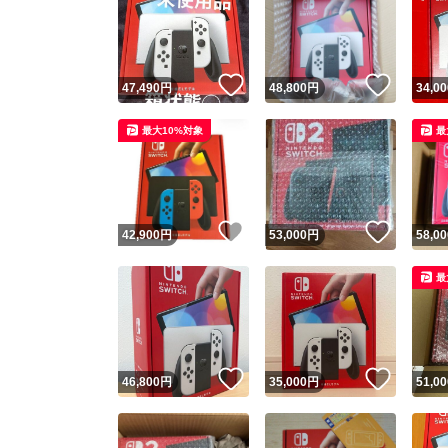
いいね！
いいね
47,490
円
48,800
円
34,00
最大10%対象
最
いいね！
いいね
42,900
円
53,000
円
58,00
最
いいね！
いいね
46,800
円
35,000
円
51,00