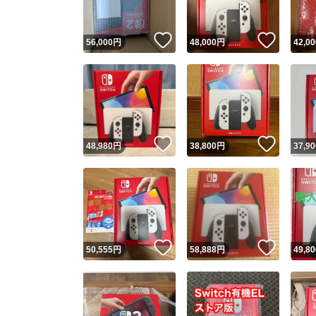
いいね！
いいね
56,000
円
48,000
円
42,00
いいね！
いいね
48,980
円
38,800
円
37,90
いいね！
いいね
50,555
円
58,888
円
49,80