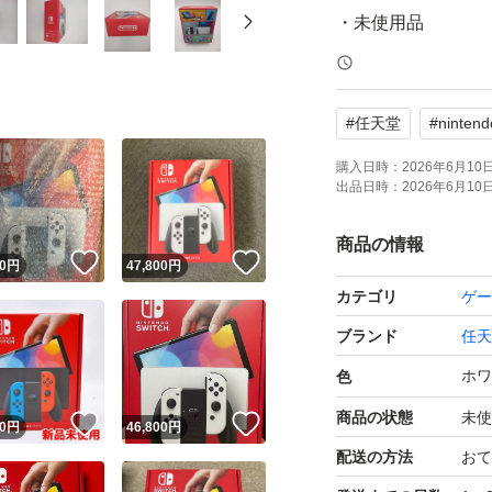
・未使用品
(欠品ないか中開け
・外箱に少しスレ
#
任天堂
#
nintend
【同梱品】
購入日時：
2026年6月10日 
出品日時：
2026年6月10日 
・Nintendo Swi
・Nintendo Swit
商品の情報
！
いいね！
いいね！
0
円
47,800
円
・Joy-Con×2
カテゴリ
ゲー
・Joy-Conストラッ
ブランド
任天
・Joy-Conグリップ
・ACアダプター
ホワ
色
・ハイスピードHD
商品の状態
未使
！
いいね！
いいね！
0
円
46,800
円
・セーフティーガ
配送の方法
おて