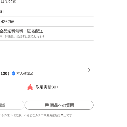
2日で発送
府
くは翌日には発送いたします。
4426256
プチプチに巻いて、新品ダンボールに入れて発
マは全品送料無料・匿名配送
り、評価後、出品者に支払われます
ど一部有る可能性がございますので、完璧な状
は購入をお控えください。
（
130
）
本人確認済
目的の方、コレクターの方等の完壁な状態を求
取引実績30+
をお控下さい。
ャンセルはお受けできません。
相談
商品への質問
時間以内に受取評価可能な方のみの購入をお願
からの値下げ交渉、不適切なカテゴリ変更依頼は禁止です