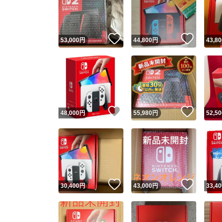
いいね！
いいね
53,000
円
44,800
円
43,80
いいね！
いいね
48,000
円
55,980
円
52,50
Yaho
安心取引
安心
いいね！
いいね
30,400
円
43,000
円
33,40
取引実績
取引