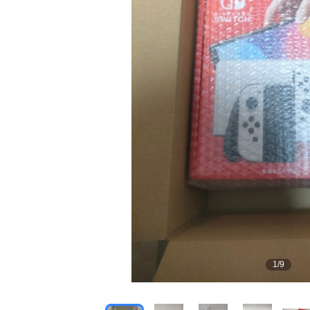
1
/
9