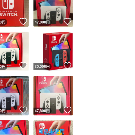
商品情報コピー機
リマ実績◯+
このユーザーは他フリマサービスでの取引実績があります
！
いいね！
いいね！
0
円
47,000
円
出品ページへ
&安心発送
キャンセル
ジは実績に基づく表示であり、発送を保証しているものではありません
このユーザーは高頻度で24時間以内＆設定した発送日数内に
ード＆安心発送
ます
！
いいね！
いいね！
0
円
30,000
円
ード発送
このユーザーは高頻度で24時間以内に発送しています
発送
このユーザーは設定した発送日数内に発送しています
！
いいね！
いいね！
0
円
47,800
円