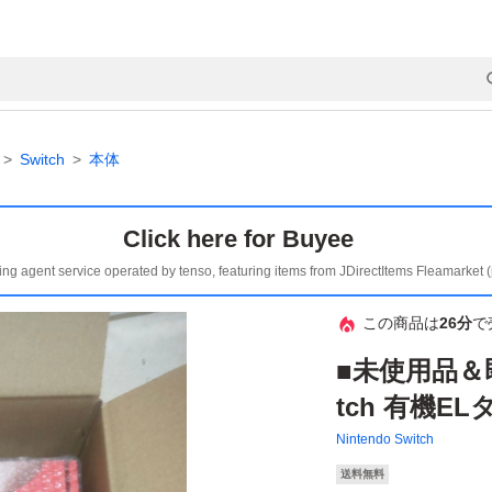
Switch
本体
Click here for Buyee
ing agent service operated by tenso, featuring items from JDirectItems Fleamarket 
この商品は
26分
で
■未使用品＆
tch 有機EL
Nintendo Switch
送料無料