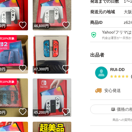
発送までの日数
1〜
【配送】
発送元の地域
大阪
注文日当日、もし
商品ID
z62
！
いいね！
いいね！
ヤマト運輸にて、
0
円
46,600
円
Yahoo!フリ
送いたします。
代金は運営が一旦預か
大10%対象
【注意点】
出品者
・外箱はスレ傷な
！
いいね！
いいね！
0
円
47,300
円
RUI-DD
態を求められる方
・買取屋への転売
大10%対象
安心発送
められる方は購入
・発送完了後のキ
価格の
・商品到着後、24
！
いいね！
いいね！
0
円
45,200
円
いします。
商品への質問