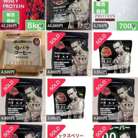
いいね！
いいね！
42,280
円
44,000
円
5,780
円
いいね！
4,500
円
4,800
円
3,550
円
4,800
円
3,490
円
4,800
円