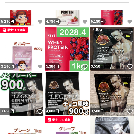
いいね！
いいね！
5,280
円
4,780
円
5,180
円
最大10%対象
いいね！
いいね！
3,180
円
5,380
円
3,550
円
いいね！
いいね！
3,650
円
4,800
円
3,500
円
最大10%対象