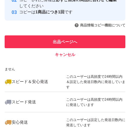
取引実績
してください
コピーは
1商品につき1回
です
このユーザーはYahoo!フリマの取
取引実績◯+
いいね！
いいね！
4,880
円
4,880
円
3,500
円
引を完了させた実績があります
商品情報コピー機能について
最大10%対象
このユーザーは他フリマサービス
他フリマ実績◯+
出品ページへ
での取引実績があります
キャンセル
スピード&安心発送
いいね！
いいね！
4,800
※このバッジは実績に基づく表示であり、発送を保証しているものではあり
円
4,800
円
3,580
円
ません
最大10%対象
このユーザーは高頻度で24時間以内
スピード＆安心発送
＆設定した発送日数内に発送していま
す
このユーザーは高頻度で24時間以内
スピード発送
に発送しています
いいね！
いいね！
3,980
円
5,380
円
5,199
円
最大10%対象
最大10%対象
このユーザーは設定した発送日数内に
安心発送
発送しています