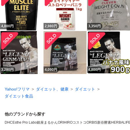
4,800
円
2,980
円
3,350
円
3,280
円
4,090
円
4,800
円
Yahoo!フリマ
ダイエット、健康
ダイエット
ダイエット食品
他のブランドから探す
DHC
Esthe Pro Labo
銀座まるかん
ORIHIRO
コストコ
ORBIS
新谷酵素
HERBALIFE