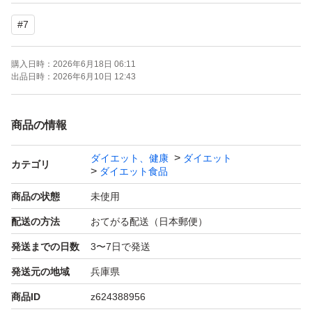
袋にダメージが発生する場合があります。
#
7
※端を折り曲げて袋に入れます。
購入日時：
2026年6月18日 06:11
計量スプーンはつきません。
出品日時：
2026年6月10日 12:43
簡易包装の為、
商品の情報
開封時にカッターやハサミなど
ダイエット、健康
ダイエット
刃物を使用する場合はご注意ください。
カテゴリ
ダイエット食品
商品の状態
未使用
プロテイン
配送の方法
おてがる配送（日本郵便）
筋トレ
発送までの日数
3〜7日で発送
ジム
発送元の地域
兵庫県
ダイエット
ビーレジェンド
商品ID
z624388956