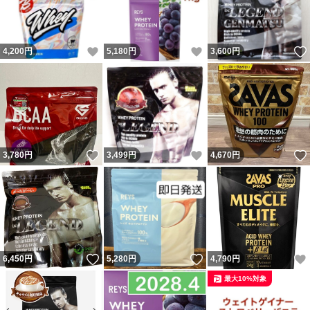
いいね！
いいね！
4,200
円
5,180
円
3,600
円
いいね！
いいね！
3,780
円
3,499
円
4,670
円
いいね！
いいね！
6,450
円
5,280
円
4,790
円
最大10%対象