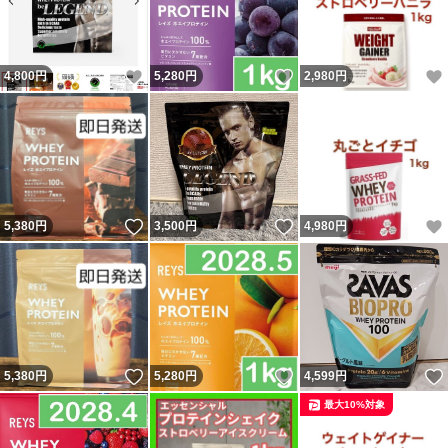
いいね！
いいね！
4,800
円
5,280
円
2,980
円
いいね！
いいね！
5,380
円
3,500
円
4,980
円
いいね！
いいね！
5,380
円
5,280
円
4,599
円
最大10%対象