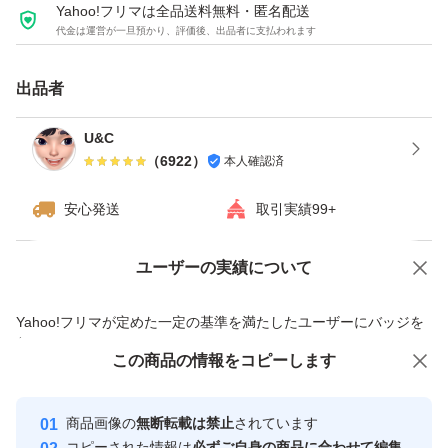
トレーニング
Yahoo!フリマは全品送料無料・匿名配送
代金は運営が一旦預かり、評価後、出品者に支払われます
おうちトレーニング
ワークアウト
出品者
シェイプアップ
スリムボディ
U&C
（
6922
）
本人確認済
エクササイズ
安心発送
取引実績99+
U&C
ユーザーの実績について
価格の相談
商品への質問
x60
商品への質問からの値下げ交渉、不適切なカテゴリ変更依頼は禁止です
Yahoo!フリマが定めた一定の基準を満たしたユーザーにバッジを
n12
付与しています
s5
この商品をみている人にオススメ
この商品の情報をコピーします
安心取引出品者
Yahoo!フリマの基準をクリアした安
安心取引出品者
4.7.
商品画像の
無断転載は禁止
されています
心・安全なユーザーです
コピーされた情報は
必ずご自身の商品に合わせて編集