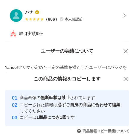
ハナ
（
686
）
本人確認前
取引実績99+
ユーザーの実績について
価格の相談
商品への質問
商品への質問からの値下げ交渉、不適切なカテゴリ変更依頼は禁止です
Yahoo!フリマが定めた一定の基準を満たしたユーザーにバッジを
付与しています
この商品をみている人にオススメ
この商品の情報をコピーします
安心取引出品者
最大10%対象
最大10%対象
最大10%対象
Yahoo!フリマの基準をクリアした安
安心取引出品者
商品画像の
無断転載は禁止
されています
心・安全なユーザーです
コピーされた情報は
必ずご自身の商品に合わせて編集
取引実績
してください
コピーは
1商品につき1回
です
このユーザーはYahoo!フリマの取
取引実績◯+
いいね！
いいね！
2,500
円
3,580
円
3,580
円
引を完了させた実績があります
商品情報コピー機能について