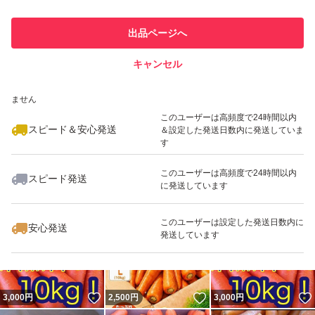
このユーザーは他フリマサービス
他フリマ実績◯+
出品ページへ
での取引実績があります
キャンセル
スピード&安心発送
いいね！
いいね！
3,200
※このバッジは実績に基づく表示であり、発送を保証しているものではあり
円
1,425
円
2,500
円
ません
最大10%対象
最大10%対象
このユーザーは高頻度で24時間以内
スピード＆安心発送
＆設定した発送日数内に発送していま
す
このユーザーは高頻度で24時間以内
スピード発送
に発送しています
いいね！
いいね！
2,061
円
2,580
円
2,580
円
このユーザーは設定した発送日数内に
安心発送
発送しています
いいね！
いいね！
3,000
円
2,500
円
3,000
円