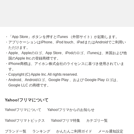
・「App Store」ボタンを押すとiTunes （外部サイト）が起動します。
・アプリケーションはiPhone、iPod touch、iPadまたはAndroidでご利用い
ただけます。
・Apple、Appleのロゴ、App Store、iPodのロゴ、iTunesは、米国および他
国のApple Inc.の登録商標です。
・iPhone商標は、アイホン株式会社のライセンスに基づき使用されていま
す。
・Copyright (C) Apple Inc. All rights reserved.
・Android、Androidロゴ、Google Play 、および Google Play ロゴは、
Google LLC の商標です。
Yahoo!フリマについて
Yahoo!フリマについて
Yahoo!フリマからのお知らせ
Yahoo!フリマトピックス
Yahoo!フリマ特集
カテゴリ一覧
ブランド一覧
ランキング
かんたんご利用ガイド
メール通知設定