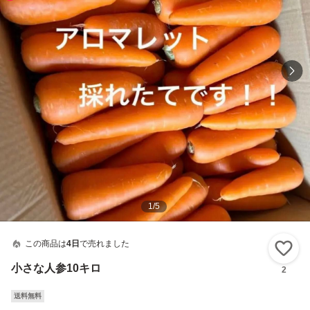
1
/
5
この商品は
4日
で売れました
い
小さな人参10キロ
2
送料無料