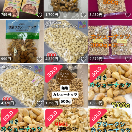
いいね！
いいね！
799
円
1,700
円
3,430
円
いいね！
いいね！
990
円
4,320
円
2,370
円
いいね！
4,320
円
1,299
円
1,380
円