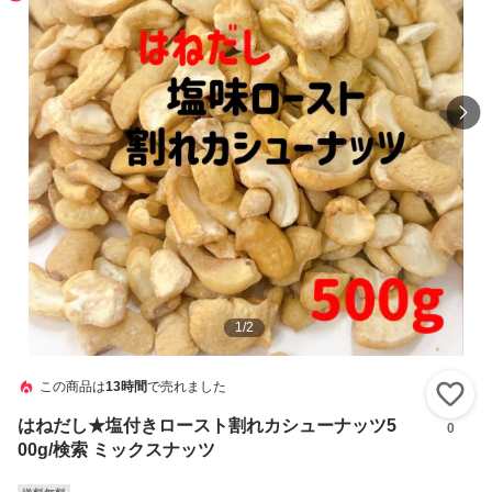
1
/
2
この商品は
13時間
で売れました
い
はねだし★塩付きロースト割れカシューナッツ5
0
00g/検索 ミックスナッツ