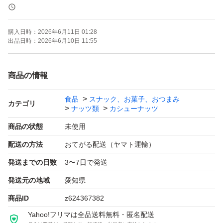
＊ドライフルーツとナッツのミックスは発送日の袋詰めで
もナッツがしけてしまう可能性がございます。ご理解・ご
購入日時：
2026年6月11日 01:28
了承下さい。
出品日時：
2026年6月10日 11:55
ご不明点があればコメントよろしくお願いいたします。
商品の情報
食品
スナック、お菓子、おつまみ
素焼きアーモンド
カテゴリ
ナッツ類
カシューナッツ
低糖質
商品の状態
未使用
ローカーボ
配送の方法
おてがる配送（ヤマト運輸）
おつまみ
発送までの日数
3〜7日で発送
お菓子作り
ミックスナッツ
発送元の地域
愛知県
おやつ
商品ID
z624367382
ギルトフリー
Yahoo!フリマは全品送料無料・匿名配送