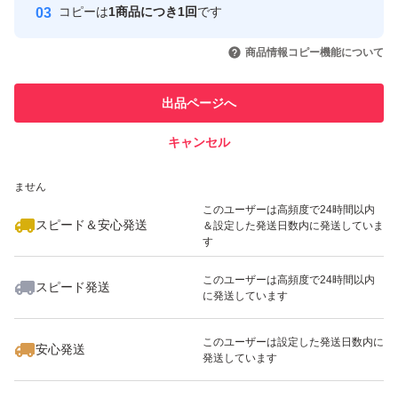
コピーは
1商品につき1回
です
このユーザーはYahoo!フリマの取
取引実績◯+
いいね！
いいね！
1,280
円
1,260
円
2,080
円
引を完了させた実績があります
商品情報コピー機能について
最大10%対象
最大10%対象
最大10%対象
このユーザーは他フリマサービス
他フリマ実績◯+
出品ページへ
での取引実績があります
キャンセル
スピード&安心発送
いいね！
いいね！
1,580
※このバッジは実績に基づく表示であり、発送を保証しているものではあり
円
1,299
円
2,000
円
ません
最大10%対象
最大10%対象
このユーザーは高頻度で24時間以内
スピード＆安心発送
＆設定した発送日数内に発送していま
す
このユーザーは高頻度で24時間以内
スピード発送
に発送しています
いいね！
いいね！
1,299
円
1,299
円
1,880
円
最大10%対象
このユーザーは設定した発送日数内に
安心発送
発送しています