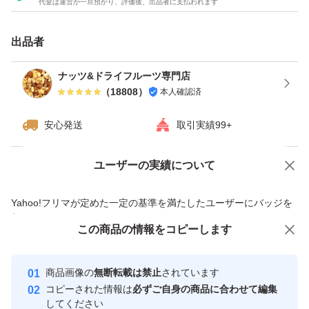
代金は運営が一旦預かり、評価後、出品者に支払われます
ダイエット
カシューナッツ
出品者
うす塩
ナッツ&ドライフルーツ専門店
（
18808
）
本人確認済
種類ミックスナッツ
安心発送
取引実績99+
ユーザーの実績について
価格の相談
商品への質問
商品への質問からの値下げ交渉、不適切なカテゴリ変更依頼は禁止です
Yahoo!フリマが定めた一定の基準を満たしたユーザーにバッジを
付与しています
この商品をみている人にオススメ
この商品の情報をコピーします
安心取引出品者
最大10%対象
Yahoo!フリマの基準をクリアした安
安心取引出品者
商品画像の
無断転載は禁止
されています
心・安全なユーザーです
コピーされた情報は
必ずご自身の商品に合わせて編集
取引実績
してください