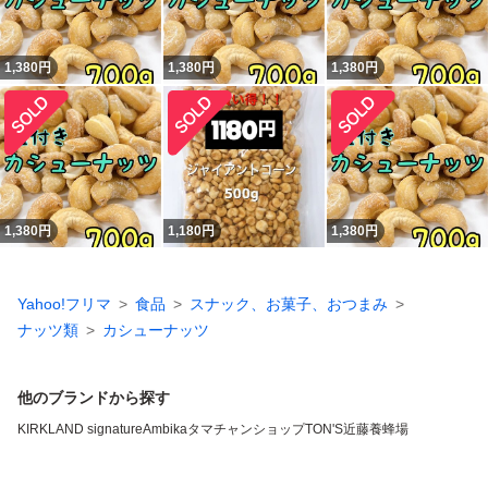
1,380
円
1,380
円
1,380
円
1,380
円
1,180
円
1,380
円
Yahoo!フリマ
食品
スナック、お菓子、おつまみ
ナッツ類
カシューナッツ
他のブランドから探す
KIRKLAND signature
Ambika
タマチャンショップ
TON'S
近藤養蜂場