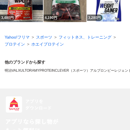
3,480
円
4,190
円
3,280
円
Yahoo!フリマ
スポーツ
フィットネス、トレーニング
プロテイン
ホエイプロテイン
他のブランドから探す
明治
VALX
ULTORA
MYPROTEIN
CLEVER（スポーツ）
アルプロン
ビーレジェン