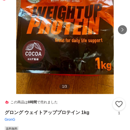
1
/
3
この商品は
8時間
で売れました
い
グロング ウェイトアッププロテイン 1kg
1
GronG
送料無料