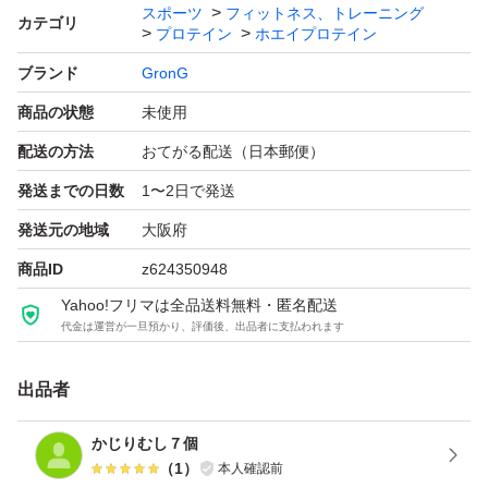
スポーツ
フィットネス、トレーニング
カテゴリ
プロテイン
ホエイプロテイン
ブランド
GronG
商品の状態
未使用
配送の方法
おてがる配送（日本郵便）
発送までの日数
1〜2日で発送
発送元の地域
大阪府
商品ID
z624350948
Yahoo!フリマは全品送料無料・匿名配送
代金は運営が一旦預かり、評価後、出品者に支払われます
出品者
かじりむし７個
（
1
）
本人確認前