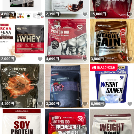
いいね！
いいね！
4,800
円
2,390
円
15,000
円
いいね！
いいね！
2,000
円
4,899
円
3,800
円
最大10%対象
いいね！
いいね！
4,100
円
3,300
円
6,999
円