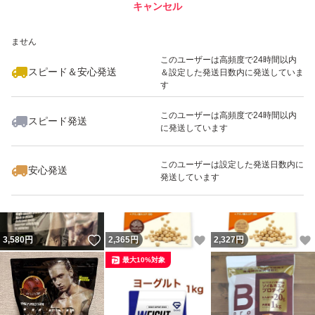
キャンセル
スピード&安心発送
いいね！
いいね！
3,190
※このバッジは実績に基づく表示であり、発送を保証しているものではあり
円
3,800
円
3,200
円
ません
このユーザーは高頻度で24時間以内
スピード＆安心発送
＆設定した発送日数内に発送していま
す
このユーザーは高頻度で24時間以内
スピード発送
に発送しています
いいね！
いいね！
3,950
円
3,500
円
2,250
円
最大10%対象
最大10%対象
このユーザーは設定した発送日数内に
安心発送
発送しています
いいね！
いいね！
3,580
円
2,365
円
2,327
円
最大10%対象