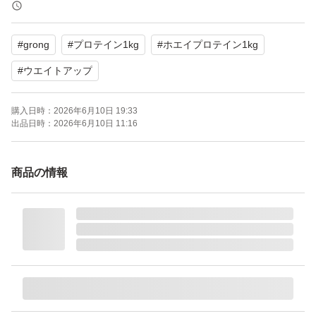
願います。
#
grong
#
プロテイン1kg
#
ホエイプロテイン1kg
グロング ウェイトアッププロテイン
ブランド：GronG ウェイトコントロールシリーズ
#
ウエイトアップ
プロテイン剤形、タイプ：粉末
購入日時：
2026年6月10日 19:33
味：ココア味
出品日時：
2026年6月10日 11:16
容量（g）：1000 g
販売単位：1 セット
商品の情報