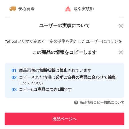
安心発送
取引実績5+
ユーザーの実績について
価格の相談
商品への質問
商品への質問からの値下げ交渉、不適切なカテゴリ変更依頼は禁止です
Yahoo!フリマが定めた一定の基準を満たしたユーザーにバッジを
付与しています
この商品をみている人にオススメ
この商品の情報をコピーします
安心取引出品者
最大10%対象
最大10%対象
最大10%対象
Yahoo!フリマの基準をクリアした安
安心取引出品者
商品画像の
無断転載は禁止
されています
心・安全なユーザーです
コピーされた情報は
必ずご自身の商品に合わせて編集
取引実績
してください
コピーは
1商品につき1回
です
このユーザーはYahoo!フリマの取
取引実績◯+
いいね！
いいね！
3,580
円
3,580
円
3,680
円
引を完了させた実績があります
商品情報コピー機能について
最大10%対象
最大10%対象
このユーザーは他フリマサービス
他フリマ実績◯+
出品ページへ
での取引実績があります