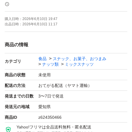
《賞味期限》
購入日時：
2026年6月10日 19:47
ご注文より約150日
出品日時：
2026年6月10日 11:17
(画像の賞味期限はサンプルになります。ご注文を受けて
から製造します！)
商品の情報
食品
スナック、お菓子、おつまみ
《コメント》
カテゴリ
ナッツ類
ミックスナッツ
アメリカ産ノンパレル種の素焼きアーモンド、ベトナム産
商品の状態
未使用
の深煎りカシューナッツのミックスナッツです♪
配送の方法
おてがる配送（ヤマト運輸）
通常より深煎りで香ばしいカシューナッツを使用しており
発送までの日数
3〜7日で発送
ます^ ^
3種ミックスナッツのくるみはいらないから、カシューナ
発送元の地域
愛知県
ッツをいっぱい食べたいあなたに
商品ID
z624350466
Yahoo!フリマは全品送料無料・匿名配送