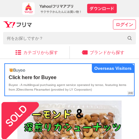
ログイン
カテゴリから探す
ブランドから探す
Overseas Visitors
Click here for Buyee
Buyee - A multilingual purchasing agent service operated by tenso, featuring items
from JDirectItems Fleamarket (provided by LY Corporation)