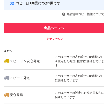
コピーは
1商品につき1回
です
このユーザーはYahoo!フリマの取
取引実績◯+
いいね！
いいね！
1,780
円
1,380
円
1,780
円
引を完了させた実績があります
商品情報コピー機能について
最大10%対象
このユーザーは他フリマサービス
他フリマ実績◯+
出品ページへ
での取引実績があります
キャンセル
スピード&安心発送
いいね！
いいね！
1,780
※このバッジは実績に基づく表示であり、発送を保証しているものではあり
円
1,780
円
1,680
円
ません
このユーザーは高頻度で24時間以内
スピード＆安心発送
＆設定した発送日数内に発送していま
す
このユーザーは高頻度で24時間以内
スピード発送
に発送しています
いいね！
いいね！
1,780
円
1,580
円
1,580
円
最大10%対象
最大10%対象
最大10%対象
このユーザーは設定した発送日数内に
安心発送
発送しています