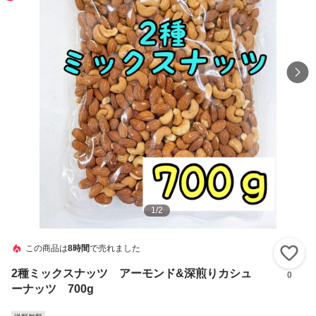
1
/
2
この商品は
8時間
で売れました
い
2種ミックスナッツ アーモンド&深煎りカシュ
0
ーナッツ 700g