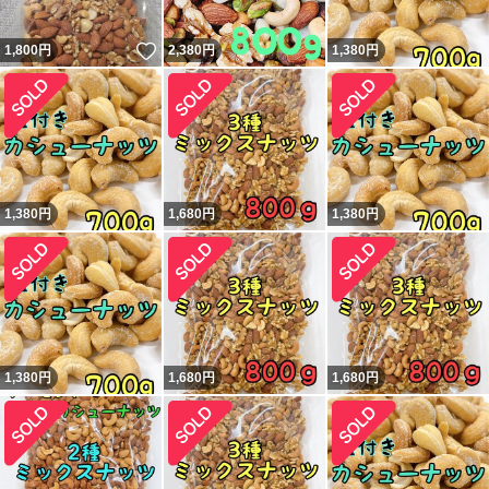
いいね！
1,800
円
2,380
円
1,380
円
1,380
円
1,680
円
1,380
円
1,380
円
1,680
円
1,680
円