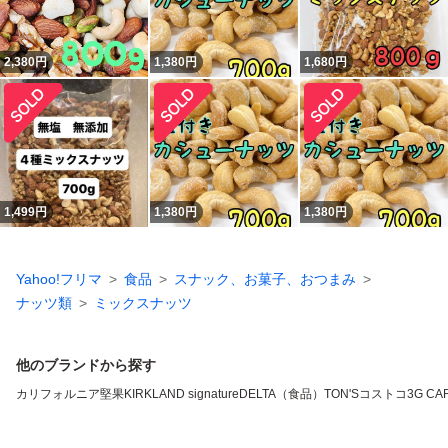
2,380
円
1,380
円
1,680
円
1,499
円
1,380
円
1,380
円
Yahoo!フリマ
食品
スナック、お菓子、おつまみ
ナッツ類
ミックスナッツ
他のブランドから探す
カリフォルニア堅果
KIRKLAND signature
DELTA（食品）
TON'S
コストコ
3G CA