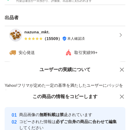
代金は運営が一旦預かり、評価後、出品者に支払われます
★全てご注文いただいてから袋詰いたしますので、新鮮な
ナッツをお届けいたします^ - ^
出品者
★チャック付き袋でのお届けですので、保存にも便利！
★ドライフルーツとナッツのミックスは発送日の袋詰めで
nazuna_mkt.
（
15509
）
本人確認済
もナッツがしけてしまう可能性がございます。ご理解・ご
安心発送
取引実績99+
ユーザーの実績について
価格の相談
商品への質問
商品への質問からの値下げ交渉、不適切なカテゴリ変更依頼は禁止です
Yahoo!フリマが定めた一定の基準を満たしたユーザーにバッジを
付与しています
この商品をみている人にオススメ
この商品の情報をコピーします
安心取引出品者
最大10%対象
最大10%対象
Yahoo!フリマの基準をクリアした安
安心取引出品者
商品画像の
無断転載は禁止
されています
心・安全なユーザーです
コピーされた情報は
必ずご自身の商品に合わせて編集
取引実績
してください