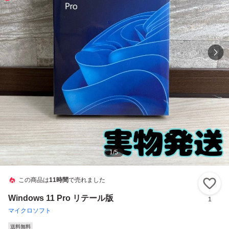
1
/
5
この商品は
11時間
で売れました
い
Windows 11 Pro リテール版
1
マイクロソフト
送料無料