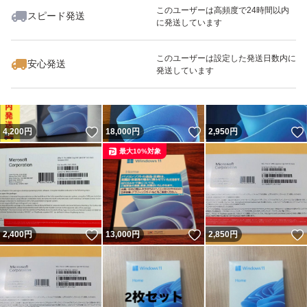
このユーザーは高頻度で24時間以内
スピード発送
に発送しています
いいね！
いいね！
4,200
円
3,750
円
5,000
円
最大10%対象
このユーザーは設定した発送日数内に
安心発送
発送しています
いいね！
いいね！
4,200
円
18,000
円
2,950
円
最大10%対象
いいね！
いいね！
2,400
円
13,000
円
2,850
円