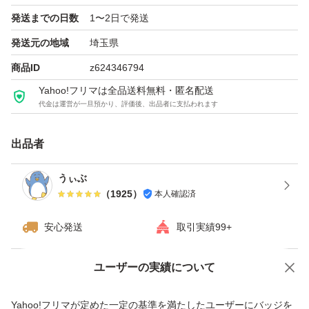
発送までの日数
1〜2日で発送
発送元の地域
埼玉県
商品ID
z624346794
Yahoo!フリマは全品送料無料・匿名配送
代金は運営が一旦預かり、評価後、出品者に支払われます
出品者
うぃぶ
（
1925
）
本人確認済
安心発送
取引実績99+
ユーザーの実績について
価格の相談
商品への質問
商品への質問からの値下げ交渉、不適切なカテゴリ変更依頼は禁止です
Yahoo!フリマが定めた一定の基準を満たしたユーザーにバッジを