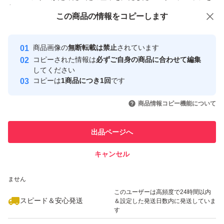
付与しています
この商品をみている人にオススメ
この商品の情報をコピーします
安心取引出品者
最大10%対象
最大10%対象
最大10%対象
Yahoo!フリマの基準をクリアした安
安心取引出品者
商品画像の
無断転載は禁止
されています
心・安全なユーザーです
コピーされた情報は
必ずご自身の商品に合わせて編集
取引実績
してください
コピーは
1商品につき1回
です
このユーザーはYahoo!フリマの取
取引実績◯+
いいね！
いいね！
3,800
円
3,700
円
3,800
円
引を完了させた実績があります
商品情報コピー機能について
最大10%対象
このユーザーは他フリマサービス
他フリマ実績◯+
出品ページへ
での取引実績があります
キャンセル
スピード&安心発送
いいね！
いいね！
3,750
※このバッジは実績に基づく表示であり、発送を保証しているものではあり
円
3,800
円
3,750
円
ません
このユーザーは高頻度で24時間以内
スピード＆安心発送
＆設定した発送日数内に発送していま
す