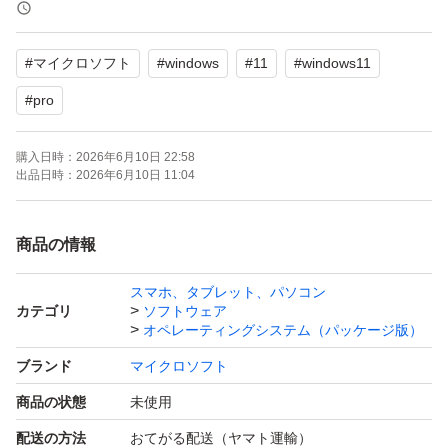
買い切り版なので、追加料金は一切かかりません。
再インストールに対応していますので、機種変更時も安心
#
マイクロソフト
#
windows
#
11
#
windows11
です。
#
pro
インストールから認証完了まで、サポートいたします。
購入日時：
2026年6月10日 22:58
出品日時：
2026年6月10日 11:04
まとめ買いにも対応可能ですので、複数枚お求めの場合は
コメントいただければ幸いです。
商品の情報
スマホ、タブレット、パソコン
カテゴリ
ソフトウェア
オペレーティングシステム（パッケージ版）
ブランド
マイクロソフト
商品の状態
未使用
配送の方法
おてがる配送（ヤマト運輸）