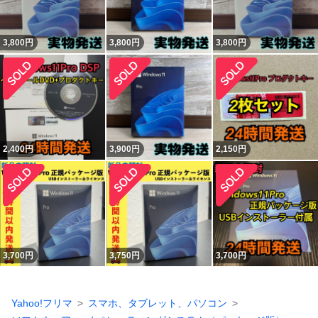
3,800
円
3,800
円
3,800
円
2,400
円
3,900
円
2,150
円
3,700
円
3,750
円
3,700
円
Yahoo!フリマ
スマホ、タブレット、パソコン