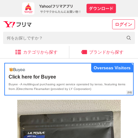
ログイン
カテゴリから探す
ブランドから探す
Overseas Visitors
Click here for Buyee
Buyee - A multilingual purchasing agent service operated by tenso, featuring items
from JDirectItems Fleamarket (provided by LY Corporation)