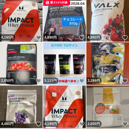
最大10%対象
いいね！
いいね！
4,195
円
4,890
円
4,980
円
いいね！
いいね！
2,850
円
5,115
円
3,299
円
いいね！
いいね！
4,480
円
4,199
円
2,600
円