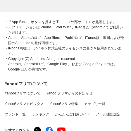
・「App Store」ボタンを押すとiTunes （外部サイト）が起動します。
・アプリケーションはiPhone、iPod touch、iPadまたはAndroidでご利用い
ただけます。
・Apple、Appleのロゴ、App Store、iPodのロゴ、iTunesは、米国および他
国のApple Inc.の登録商標です。
・iPhone商標は、アイホン株式会社のライセンスに基づき使用されていま
す。
・Copyright (C) Apple Inc. All rights reserved.
・Android、Androidロゴ、Google Play 、および Google Play ロゴは、
Google LLC の商標です。
Yahoo!フリマについて
Yahoo!フリマについて
Yahoo!フリマからのお知らせ
Yahoo!フリマトピックス
Yahoo!フリマ特集
カテゴリ一覧
ブランド一覧
ランキング
かんたんご利用ガイド
メール通知設定
公式アカウント