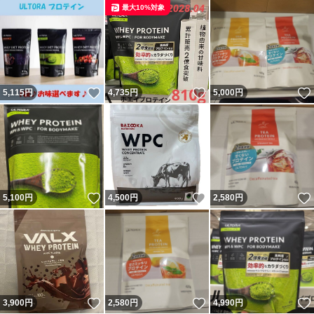
最大10%対象
いいね！
いいね！
5,115
円
4,735
円
5,000
円
いいね！
いいね！
5,100
円
4,500
円
2,580
円
いいね！
いいね！
3,900
円
2,580
円
4,990
円