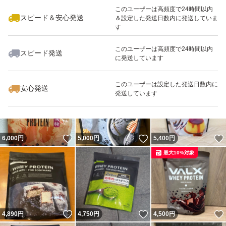
このユーザーは高頻度で24時間以内
スピード＆安心発送
＆設定した発送日数内に発送していま
す
このユーザーは高頻度で24時間以内
スピード発送
に発送しています
いいね！
いいね！
5,000
円
5,000
円
3,600
円
このユーザーは設定した発送日数内に
安心発送
発送しています
いいね！
いいね！
6,000
円
5,000
円
5,400
円
最大10%対象
いいね！
いいね！
4,890
円
4,750
円
4,500
円