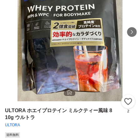
1
/
2
い
ULTORA ホエイプロテイン ミルクティー風味 8
2
10g ウルトラ
ULTORA
送料無料