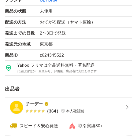
ブランド
ULTORA
商品の状態
未使用
配送の方法
おてがる配送（ヤマト運輸）
発送までの日数
2〜3日で発送
発送元の地域
東京都
商品ID
z624345522
Yahoo!フリマは全品送料無料・匿名配送
代金は運営が一旦預かり、評価後、出品者に支払われます
出品者
チーデー
（
364
）
本人確認前
スピード＆安心発送
取引実績30+