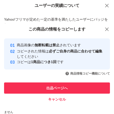
ユーザーの実績について
価格の相談
商品への質問
商品への質問からの値下げ交渉、不適切なカテゴリ変更依頼は禁止です
Yahoo!フリマが定めた一定の基準を満たしたユーザーにバッジを
付与しています
この商品をみている人にオススメ
この商品の情報をコピーします
安心取引出品者
Yahoo!フリマの基準をクリアした安
安心取引出品者
商品画像の
無断転載は禁止
されています
心・安全なユーザーです
コピーされた情報は
必ずご自身の商品に合わせて編集
取引実績
してください
コピーは
1商品につき1回
です
このユーザーはYahoo!フリマの取
取引実績◯+
いいね！
いいね！
5,000
円
5,000
円
4,890
円
引を完了させた実績があります
商品情報コピー機能について
このユーザーは他フリマサービス
他フリマ実績◯+
出品ページへ
での取引実績があります
キャンセル
スピード&安心発送
いいね！
いいね！
4,840
※このバッジは実績に基づく表示であり、発送を保証しているものではあり
円
4,850
円
4,890
円
ません