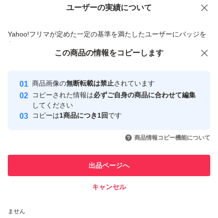
ユーザーの実績について
価格の相談
商品への質問
商品への質問からの値下げ交渉、不適切なカテゴリ変更依頼は禁止です
Yahoo!フリマが定めた一定の基準を満たしたユーザーにバッジを
付与しています
この商品をみている人にオススメ
この商品の情報をコピーします
安心取引出品者
最大10%対象
Yahoo!フリマの基準をクリアした安
安心取引出品者
商品画像の
無断転載は禁止
されています
心・安全なユーザーです
コピーされた情報は
必ずご自身の商品に合わせて編集
取引実績
してください
コピーは
1商品につき1回
です
このユーザーはYahoo!フリマの取
取引実績◯+
いいね！
いいね！
500
円
500
円
1,300
円
引を完了させた実績があります
商品情報コピー機能について
最大10%対象
このユーザーは他フリマサービス
他フリマ実績◯+
出品ページへ
での取引実績があります
キャンセル
スピード&安心発送
いいね！
いいね！
850
※このバッジは実績に基づく表示であり、発送を保証しているものではあり
円
850
円
555
円
ません
最大10%対象