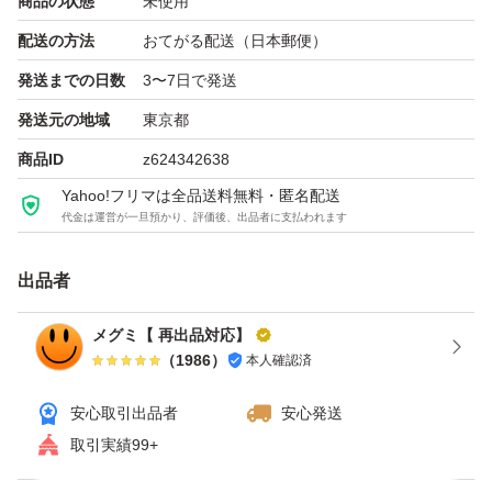
商品の状態
未使用
配送の方法
おてがる配送（日本郵便）
発送までの日数
3〜7日で発送
発送元の地域
東京都
商品ID
z624342638
Yahoo!フリマは全品送料無料・匿名配送
代金は運営が一旦預かり、評価後、出品者に支払われます
出品者
メグミ【 再出品対応】
（
1986
）
本人確認済
安心取引出品者
安心発送
取引実績99+