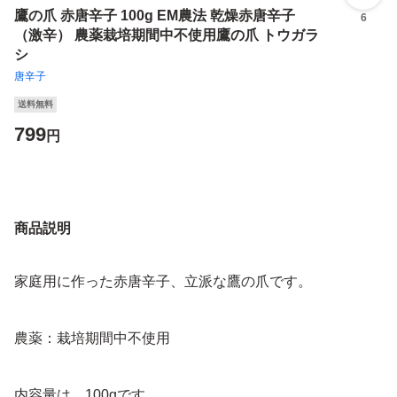
鷹の爪 赤唐辛子 100g EM農法 乾燥赤唐辛子
6
（激辛） 農薬栽培期間中不使用鷹の爪 トウガラ
シ
唐辛子
送料無料
799
円
商品説明
家庭用に作った赤唐辛子、立派な鷹の爪です。
農薬：栽培期間中不使用
内容量は、100gです