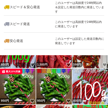
このユーザーは高頻度で24時間以内
スピード＆安心発送
＆設定した発送日数内に発送していま
す
このユーザーは高頻度で24時間以内
スピード発送
に発送しています
いいね！
いいね！
850
円
850
円
780
円
最大10%対象
このユーザーは設定した発送日数内に
安心発送
発送しています
いいね！
いいね！
600
円
1,500
円
599
円
最大10%対象
いいね！
いいね！
950
円
950
円
600
円