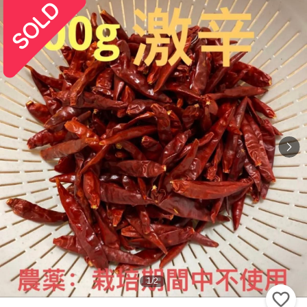
1
/
2
い