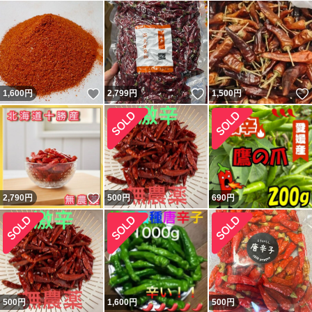
いいね！
いいね！
1,600
円
2,799
円
1,500
円
いいね！
2,790
円
500
円
690
円
500
円
1,600
円
500
円