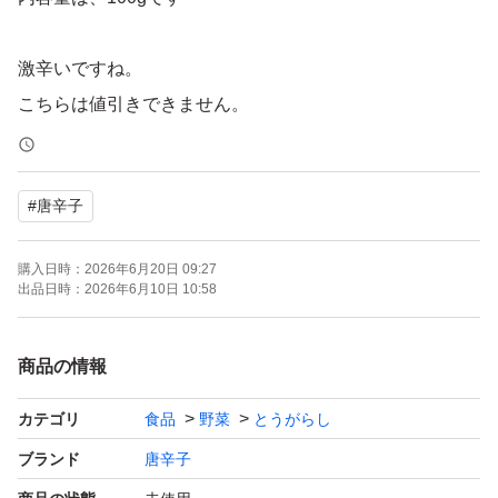
激辛いですね。
こちらは値引きできません。
どうぞ宜しくお願い申し上げます。
#
唐辛子
#無農薬野菜
購入日時：
2026年6月20日 09:27
#完熟鷹の爪
出品日時：
2026年6月10日 10:58
#乾燥唐辛子
#ペペロンチーノの材料
商品の情報
#米の防虫効果
カテゴリ
食品
野菜
とうがらし
ブランド
唐辛子