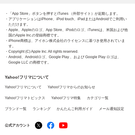
・「App Store」ボタンを押すとiTunes （外部サイト）が起動します。
・アプリケーションはiPhone、iPod touch、iPadまたはAndroidでご利用い
ただけます。
・Apple、Appleのロゴ、App Store、iPodのロゴ、iTunesは、米国および他
国のApple Inc.の登録商標です。
・iPhone商標は、アイホン株式会社のライセンスに基づき使用されていま
す。
・Copyright (C) Apple Inc. All rights reserved.
・Android、Androidロゴ、Google Play 、および Google Play ロゴは、
Google LLC の商標です。
Yahoo!フリマについて
Yahoo!フリマについて
Yahoo!フリマからのお知らせ
Yahoo!フリマトピックス
Yahoo!フリマ特集
カテゴリ一覧
ブランド一覧
ランキング
かんたんご利用ガイド
メール通知設定
公式アカウント