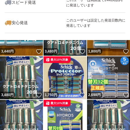
スピード発送
に発送しています
いいね！
いいね！
1,045
円
1,045
円
3,480
円
最大10%対象
このユーザーは設定した発送日数内に
安心発送
発送しています
いいね！
いいね！
3,440
円
3,480
円
1,800
円
最大10%対象
いいね！
いいね！
3,480
円
1,750
円
2,698
円
最大10%対象