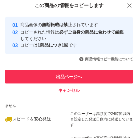
付与しています
この商品をみている人にオススメ
この商品の情報をコピーします
安心取引出品者
最大10%対象
最大10%対象
Yahoo!フリマの基準をクリアした安
安心取引出品者
商品画像の
無断転載は禁止
されています
心・安全なユーザーです
コピーされた情報は
必ずご自身の商品に合わせて編集
取引実績
してください
コピーは
1商品につき1回
です
このユーザーはYahoo!フリマの取
取引実績◯+
いいね！
いいね！
1,840
円
1,800
円
1,800
円
引を完了させた実績があります
商品情報コピー機能について
このユーザーは他フリマサービス
他フリマ実績◯+
出品ページへ
での取引実績があります
キャンセル
スピード&安心発送
いいね！
いいね！
3,480
※このバッジは実績に基づく表示であり、発送を保証しているものではあり
円
1,800
円
1,800
円
ません
最大10%対象
最大10%対象
このユーザーは高頻度で24時間以内
スピード＆安心発送
＆設定した発送日数内に発送していま
す
このユーザーは高頻度で24時間以内