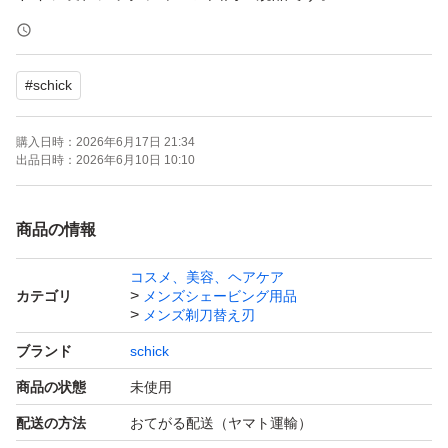
#クワトロ
#
schick
#替刃
購入日時：
2026年6月17日 21:34
出品日時：
2026年6月10日 10:10
商品の情報
コスメ、美容、ヘアケア
カテゴリ
メンズシェービング用品
メンズ剃刀替え刃
ブランド
schick
商品の状態
未使用
配送の方法
おてがる配送（ヤマト運輸）