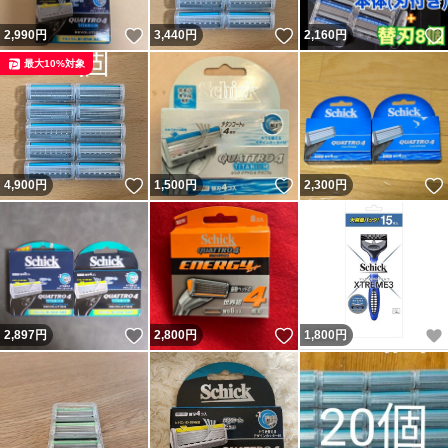
いいね！
いいね！
2,990
円
3,440
円
2,160
円
最大10%対象
いいね！
いいね！
4,900
円
1,500
円
2,300
円
いいね！
いいね！
2,897
円
2,800
円
1,800
円