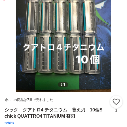
1
/
1
この商品は
7日
で売れました
い
シック クアトロ4 チタニウム 替え刃 10個S
2
chick QUATTRO4 TITANIUM 替刃
schick