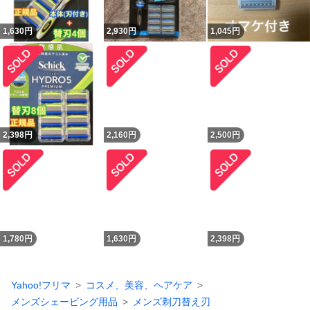
1,630
円
2,930
円
1,045
円
2,398
円
2,160
円
2,500
円
1,780
円
1,630
円
2,398
円
Yahoo!フリマ
コスメ、美容、ヘアケア
メンズシェービング用品
メンズ剃刀替え刃