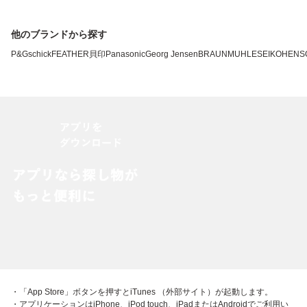
他のブランドから探す
P&G
schick
FEATHER
貝印
Panasonic
Georg Jensen
BRAUN
MUHLE
SEIKO
HENS
・「App Store」ボタンを押すとiTunes （外部サイト）が起動します。
・アプリケーションはiPhone、iPod touch、iPadまたはAndroidでご利用い