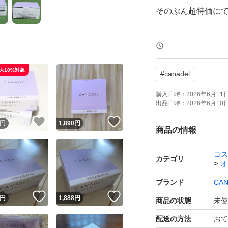
そのぶん超特価に
ダブルの薬用成分
シミの元に着目。
大10%対象
#
canadel
シミ、くすみ、乾
薬用美白オールイ
購入日時：
2026年6月11日 
出品日時：
2026年6月10日 
！
いいね！
いいね！
円
1,890
円
★美白
商品の情報
★保湿
コス
★肌あれ予防
カテゴリ
オ
★マスク
ブランド
CAN
★マッサージ
！
いいね！
いいね！
円
1,888
円
商品の状態
未使
配送の方法
おて
ブランド：CANAD