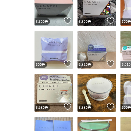
他フ
いいね！
いいね
3,700
円
3,300
円
600
スピード
※このバッ
スピ
いいね！
いいね
600
円
2,820
円
6,010
スピ
安心
いいね！
いいね
3,580
円
3,380
円
600