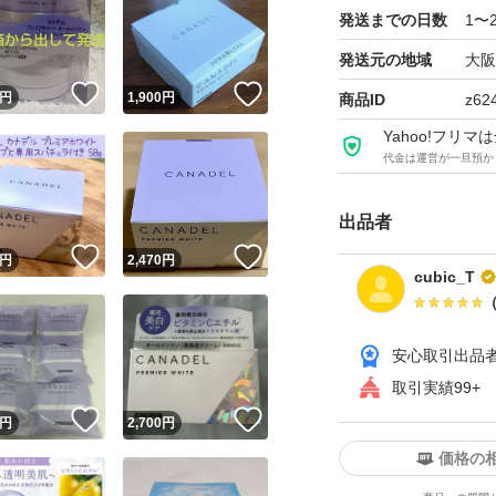
発送までの日数
1〜
入荷月 : 6 月
発送元の地域
大阪
！
いいね！
いいね！
円
1,900
円
商品ID
z62
Yahoo!フリ
代金は運営が一旦預か
出品者
！
いいね！
いいね！
円
2,470
円
cubic_T
安心取引出品
取引実績99+
！
いいね！
いいね！
円
2,700
円
価格の