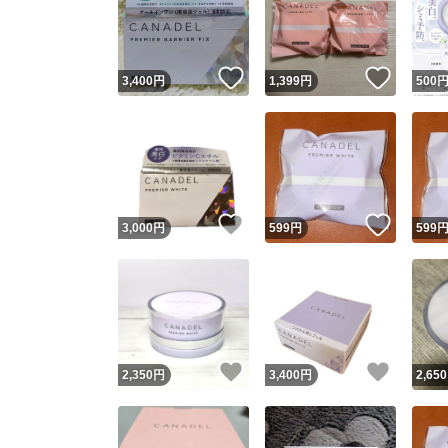
いいね！
いいね
3,400
円
1,399
円
500
いいね！
いいね
3,000
円
599
円
599
Yaho
安心取引
安心
いいね！
いいね
2,350
円
3,400
円
2,650
取引実績
取引