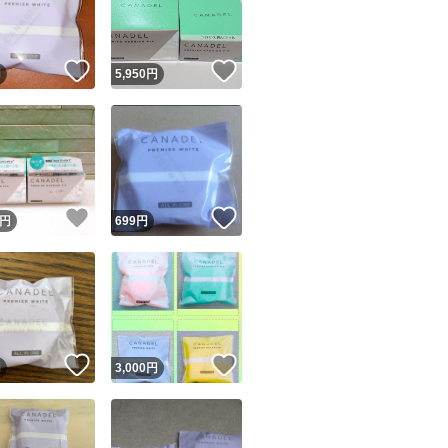
商品情報コピー機
リマ実績◯+
このユーザーは他フリマサービスでの取引実績があります
！
いいね！
いいね！
円
5,950
円
出品ページへ
&安心発送
キャンセル
ジは実績に基づく表示であり、発送を保証しているものではありません
このユーザーは高頻度で24時間以内＆設定した発送日数内に
ード＆安心発送
ます
！
いいね！
いいね！
円
699
円
ード発送
このユーザーは高頻度で24時間以内に発送しています
発送
このユーザーは設定した発送日数内に発送しています
！
いいね！
いいね！
円
3,000
円