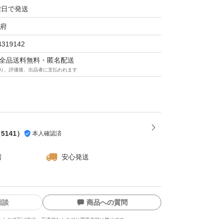
2日で発送
府
4319142
マは全品送料無料・匿名配送
り、評価後、出品者に支払われます
（
5141
）
本人確認済
者
安心発送
相談
商品への質問