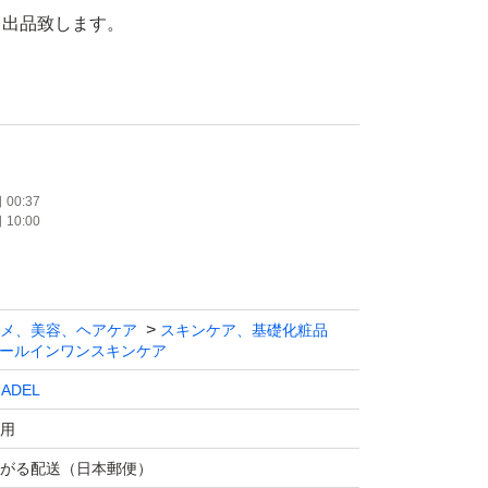
て出品致します。
配合。
燥対策に。
ンワン。
00:37
10:00
メ、美容、ヘアケア
スキンケア、基礎化粧品
ールインワンスキンケア
ADEL
用
がる配送（日本郵便）
EL