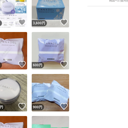
商品への質問
！
いいね！
いいね！
円
3,600
円
ユーザーの実績について
！
いいね！
いいね！
円
600
円
o!フリマが定めた一定の基準を満たしたユーザーにバッジを付与しています
出品者
この商品の情報をコピーします
取引出品者
Yahoo!フリマの基準をクリアした安心・安全なユーザーです
！
いいね！
いいね！
商品画像の
無断転載は禁止
されています
円
900
円
コピーされた情報は
必ずご自身の商品に合わせて編集
してください
コピーは
1商品につき1回
です
実績◯+
このユーザーはYahoo!フリマの取引を完了させた実績があり