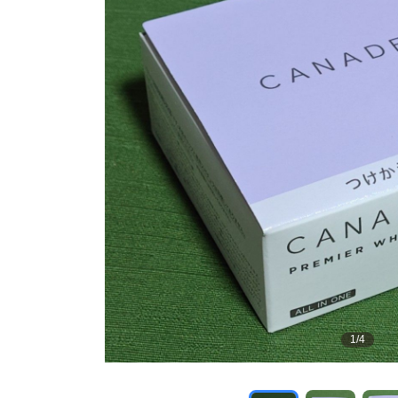
1
/
4