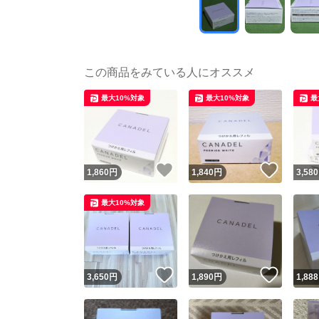
この商品をみている人にオススメ
最大10%対象
最大10%対象
最
いいね！
いいね
1,860
円
1,840
円
3,580
最大10%対象
いいね！
いいね
3,650
円
1,890
円
1,888