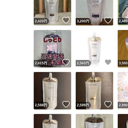
他フ
いいね！
いいね
2,420
円
3,200
円
2,480
スピード
※このバッ
スピ
いいね！
いいね
2,615
円
2,560
円
3,500
スピ
安心
いいね！
いいね
2,598
円
2,599
円
2,890