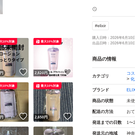
#
elixir
購入日時：
2026年6月10日 
大10%対象
最大10%対象
出品日時：
2026年6月10日 
商品の情報
！
いいね！
いいね！
円
2,620
円
コス
カテゴリ
化
大10%対象
最大10%対象
ブランド
EL
商品の状態
未使
配送の方法
おて
！
いいね！
いいね！
円
2,650
円
発送までの日数
1〜
発送元の地域
神奈