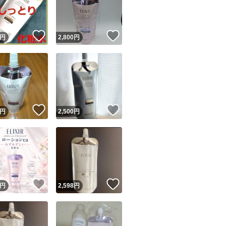
商品情報コピー機
リマ実績◯+
このユーザーは他フリマサービスでの取引実績があります
！
いいね！
いいね！
円
2,800
円
出品ページへ
&安心発送
キャンセル
ジは実績に基づく表示であり、発送を保証しているものではありません
このユーザーは高頻度で24時間以内＆設定した発送日数内に
ード＆安心発送
ます
！
いいね！
いいね！
円
2,500
円
ード発送
このユーザーは高頻度で24時間以内に発送しています
発送
このユーザーは設定した発送日数内に発送しています
！
いいね！
いいね！
円
2,598
円