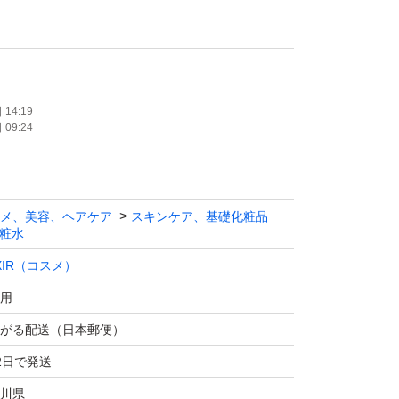
14:19
09:24
メ、美容、ヘアケア
スキンケア、基礎化粧品
粧水
IXIR（コスメ）
用
がる配送（日本郵便）
2日で発送
川県