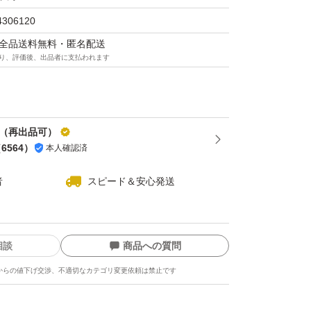
4306120
マは全品送料無料・匿名配送
り、評価後、出品者に支払われます
^（再出品可）
（
6564
）
本人確認済
者
スピード＆安心発送
相談
商品への質問
からの値下げ交渉、不適切なカテゴリ変更依頼は禁止です