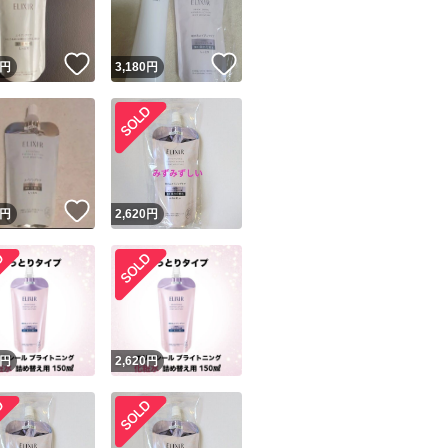
！
いいね！
いいね！
円
3,180
円
！
いいね！
円
2,620
円
円
2,620
円