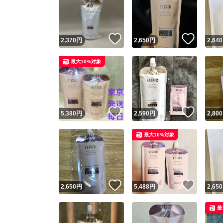
いいね！
いいね
2,370
円
2,650
円
2,640
最大10%対象
いいね！
いいね
5,380
円
2,590
円
2,800
Yaho
最大10%対象
安心取引
安心
いいね！
いいね
2,650
円
5,488
円
2,650
取引実績
最
取引