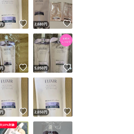
！
いいね！
いいね！
円
2,680
円
ユーザーの実績について
！
いいね！
いいね！
円
5,050
円
o!フリマが定めた一定の基準を満たしたユーザーにバッジを付与しています
出品者
この商品の情報をコピーします
取引出品者
Yahoo!フリマの基準をクリアした安心・安全なユーザーです
！
いいね！
いいね！
商品画像の
無断転載は禁止
されています
円
2,650
円
コピーされた情報は
必ずご自身の商品に合わせて編集
してください
大10%対象
コピーは
1商品につき1回
です
実績◯+
このユーザーはYahoo!フリマの取引を完了させた実績があり