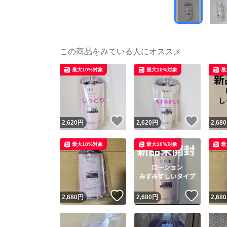
この商品をみている人にオススメ
最大10%対象
最大10%対象
最
いいね！
いいね
2,620
円
2,620
円
2,680
最大10%対象
最大10%対象
最
いいね！
いいね
2,680
円
2,680
円
2,680