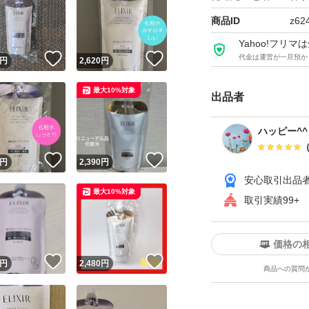
商品ID
z62
Yahoo!フリ
！
いいね！
いいね！
代金は運営が一旦預か
円
2,620
円
最大10%対象
出品者
ハッピー^
！
いいね！
いいね！
円
2,390
円
安心取引出品
最大10%対象
取引実績99+
価格の
！
いいね！
いいね！
円
2,480
円
商品への質問