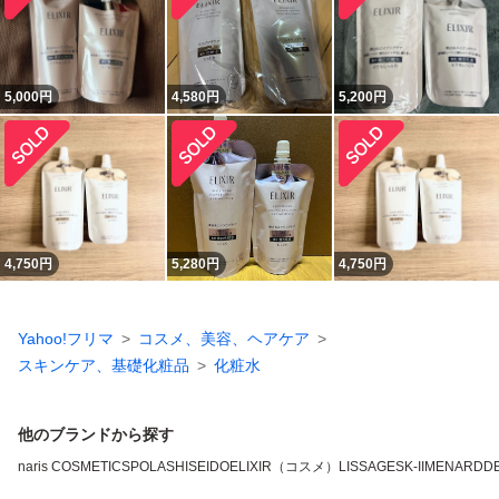
5,000
円
4,580
円
5,200
円
4,750
円
5,280
円
4,750
円
Yahoo!フリマ
コスメ、美容、ヘアケア
スキンケア、基礎化粧品
化粧水
他のブランドから探す
naris COSMETICS
POLA
SHISEIDO
ELIXIR（コスメ）
LISSAGE
SK-II
MENARD
D