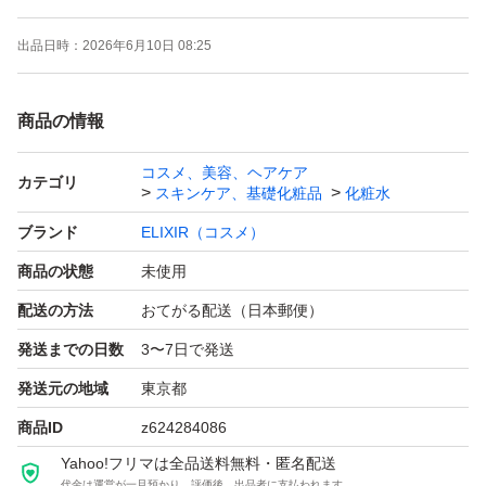
出品日時：
2026年6月10日 08:25
商品の情報
コスメ、美容、ヘアケア
カテゴリ
スキンケア、基礎化粧品
化粧水
ブランド
ELIXIR（コスメ）
商品の状態
未使用
配送の方法
おてがる配送（日本郵便）
発送までの日数
3〜7日で発送
発送元の地域
東京都
商品ID
z624284086
Yahoo!フリマは全品送料無料・匿名配送
代金は運営が一旦預かり、評価後、出品者に支払われます