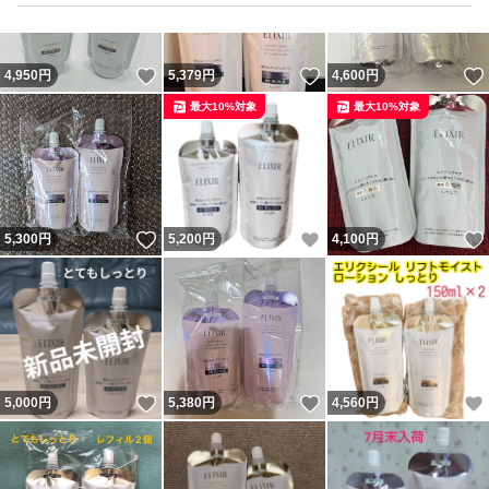
いいね！
いいね！
4,950
円
5,379
円
4,600
円
最大10%対象
最大10%対象
いいね！
いいね！
5,300
円
5,200
円
4,100
円
いいね！
いいね！
5,000
円
5,380
円
4,560
円