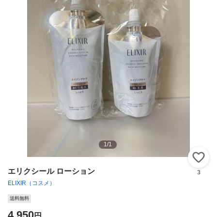
1
/
1
い
エリクシール ローション
3
ELIXIR（コスメ）
送料無料
4,950
円