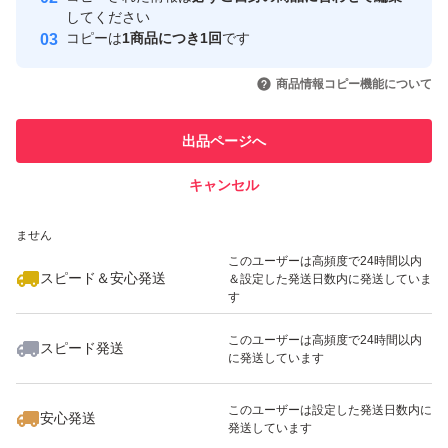
取引実績
してください
コピーは
1商品につき1回
です
このユーザーはYahoo!フリマの取
取引実績◯+
いいね！
いいね！
4,580
円
4,300
円
4,560
円
引を完了させた実績があります
商品情報コピー機能について
最大10%対象
このユーザーは他フリマサービス
他フリマ実績◯+
出品ページへ
での取引実績があります
キャンセル
スピード&安心発送
いいね！
いいね！
4,799
※このバッジは実績に基づく表示であり、発送を保証しているものではあり
円
4,900
円
5,000
円
ません
このユーザーは高頻度で24時間以内
スピード＆安心発送
＆設定した発送日数内に発送していま
す
このユーザーは高頻度で24時間以内
スピード発送
に発送しています
いいね！
いいね！
4,799
円
4,600
円
4,800
円
このユーザーは設定した発送日数内に
安心発送
発送しています