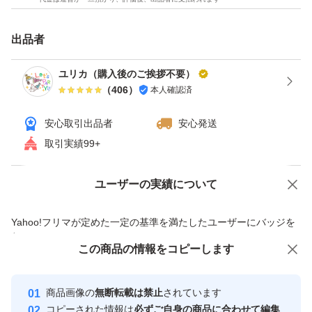
出品者
ユリカ（購入後のご挨拶不要）
（
406
）
本人確認済
安心取引出品者
安心発送
取引実績99+
ユーザーの実績について
価格の相談
商品への質問
商品への質問からの値下げ交渉、不適切なカテゴリ変更依頼は禁止です
Yahoo!フリマが定めた一定の基準を満たしたユーザーにバッジを
付与しています
この商品をみている人にオススメ
この商品の情報をコピーします
安心取引出品者
最大10%対象
最大10%対象
Yahoo!フリマの基準をクリアした安
安心取引出品者
商品画像の
無断転載は禁止
されています
心・安全なユーザーです
コピーされた情報は
必ずご自身の商品に合わせて編集