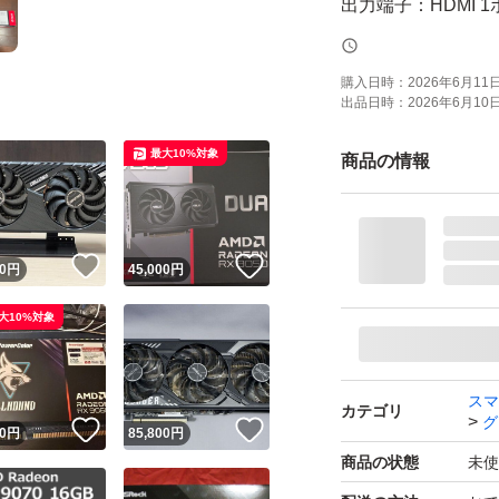
出力端子：HDMI 1ポー
補助電源：8pin
冷却ファン：空冷
購入日時：
2026年6月11日 
出品日時：
2026年6月10日 
幅（長さ）：249 m
最大10%対象
商品の情報
！
いいね！
いいね！
0
円
45,000
円
大10%対象
スマ
カテゴリ
グ
！
いいね！
いいね！
0
円
85,800
円
商品の状態
未使