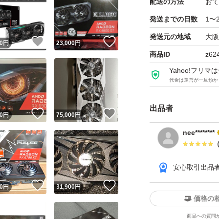
配送の方法
おて
発送までの日数
1〜
発送元の地域
大阪
！
いいね！
いいね！
0
円
23,000
円
商品ID
z62
Yahoo!フリ
代金は運営が一旦預か
出品者
！
いいね！
いいね！
0
円
75,000
円
nee********
安心取引出品
！
いいね！
いいね！
0
円
31,900
円
価格の
商品への質問