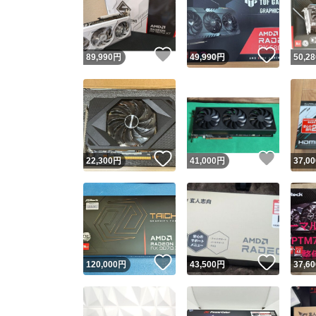
いいね！
いいね
89,990
円
49,990
円
50,28
いいね！
いいね
22,300
円
41,000
円
37,00
Yaho
安心取引
安心
いいね！
いいね
120,000
円
43,500
円
37,60
取引実績
取引