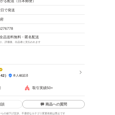
がる配送（日本郵便）
2日で発送
府
4276778
マは全品送料無料・匿名配送
り、評価後、出品者に支払われます
（
42
）
本人確認済
者
取引実績50+
相談
商品への質問
からの値下げ交渉、不適切なカテゴリ変更依頼は禁止です