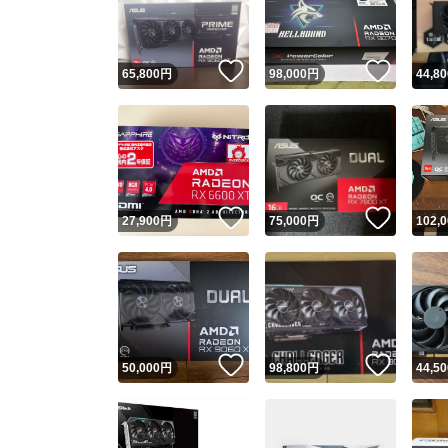
他フ
いいね！
いいね
65,800
円
98,000
円
44,80
スピード
※このバッ
スピ
いいね！
いいね
27,900
円
75,000
円
102,
スピ
安心
いいね！
いいね
50,000
円
98,800
円
44,50