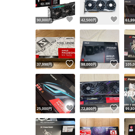
いいね！
いいね
90,000
円
42,500
円
61,99
いいね！
いいね
37,998
円
98,000
円
105,
いいね！
いいね
25,000
円
72,800
円
99,80