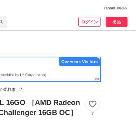
Yahoo! JAPAN
ログイン
出品
Overseas Visitors
(provided by LY Corporation)
で売れました
CL 16GO ［AMD Radeon
いいね！
 Challenger 16GB OC］
7