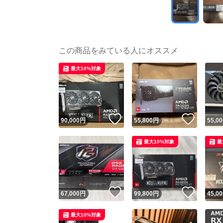
この商品をみている人にオススメ
最大10%対象
いいね！
いいね
90,000
円
55,800
円
55,00
最大10%対象
最
いいね！
いいね
67,000
円
99,800
円
45,00
最大10%対象