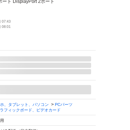
ト DisplayPort 2ポート
（デュアルファン）
07:43
08:01
m
ホ、タブレット、パソコン
PCパーツ
ラフィックボード、ビデオカード
用