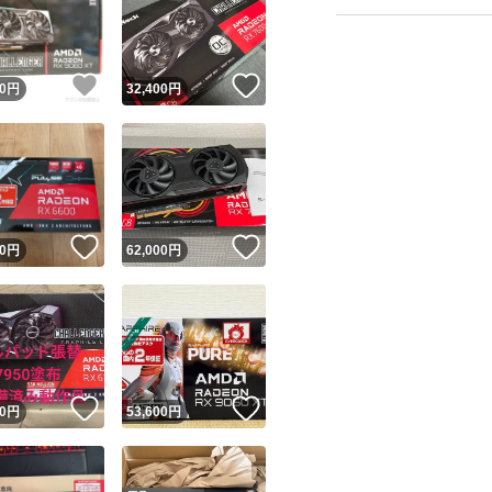
！
いいね！
いいね！
0
円
32,400
円
ユーザーの実績について
！
いいね！
いいね！
0
円
62,000
円
o!フリマが定めた一定の基準を満たしたユーザーにバッジを付与しています
出品者
この商品の情報をコピーします
取引出品者
Yahoo!フリマの基準をクリアした安心・安全なユーザーです
！
いいね！
いいね！
商品画像の
無断転載は禁止
されています
0
円
53,600
円
コピーされた情報は
必ずご自身の商品に合わせて編集
してください
コピーは
1商品につき1回
です
実績◯+
このユーザーはYahoo!フリマの取引を完了させた実績があり