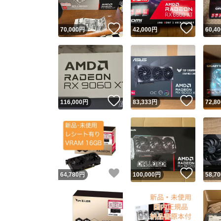
いいね！
いいね
70,000
円
42,000
円
60,40
いいね！
いいね
116,000
円
83,333
円
72,80
いいね！
いいね
64,780
円
100,000
円
58,70