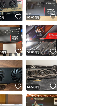
商品情報コピー機
リマ実績◯+
このユーザーは他フリマサービスでの取引実績があります
！
いいね！
いいね！
0
円
95,000
円
出品ページへ
&安心発送
キャンセル
ジは実績に基づく表示であり、発送を保証しているものではありません
このユーザーは高頻度で24時間以内＆設定した発送日数内に
ード＆安心発送
ます
！
いいね！
いいね！
000
円
59,000
円
ード発送
このユーザーは高頻度で24時間以内に発送しています
発送
このユーザーは設定した発送日数内に発送しています
！
いいね！
いいね！
0
円
64,500
円