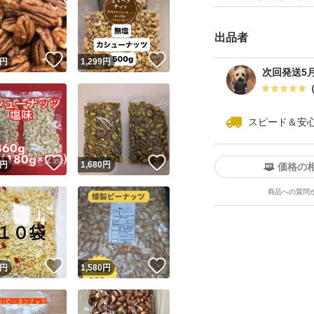
配送中の割れ、欠
出品者
※原材料等の表示の
！
いいね！
いいね！
円
1,299
円
す。
次回発送5
単品や人気のあるお
スピード＆安
頂いております( ; _ ;
！
いいね！
いいね！
円
1,680
円
価格の
また、在庫のある
商品への質問
問い合わせは御遠
他のお品物への在
！
いいね！
いいね！
円
1,580
円
げとなるのでお控