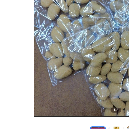
1
/
3