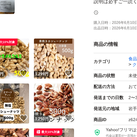
説明は必ずご一読
仕入れ値により価
さい。
購入日時：
2026年6月10日 
出品日時：
2026年6月10日 
※少しでもお安く
大10%対象
商品の情報
入れての発送とな
食品
厚めの梱包材ご希望
カテゴリ
ク
！
いいね！
いいね！
円
1,299
円
商品の状態
未使
※チョコレートで
配送の方法
おて
その分お安くさせ
発送までの日数
2〜
便でのお届けも可
発送元の地域
岩手
！
いいね！
いいね！
届きましたら冷蔵庫
円
1,250
円
商品ID
z62
Yahoo!フリ
最大10%対象
代金は運営が一旦預か