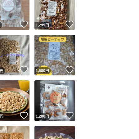
皆様同じお値段で
りません。
！
いいね！
いいね！
円
1,299
円
※お取り引き中は
通販では 85ｇ 74
ユーザーの実績について
！
いいね！
いいね！
超高級なピーカン
円
1,580
円
数量限定です！
o!フリマが定めた一定の基準を満たしたユーザーにバッジを付与しています
出品者
この商品の情報をコピーします
人気のピーカンナ
取引出品者
Yahoo!フリマの基準をクリアした安心・安全なユーザーです
ダーを足しました(o
！
いいね！
いいね！
商品画像の
無断転載は禁止
されています
円
1,200
円
コピーされた情報は
必ずご自身の商品に合わせて編集
してください
とにかく美味しい(o
コピーは
1商品につき1回
です
実績◯+
このユーザーはYahoo!フリマの取引を完了させた実績があり