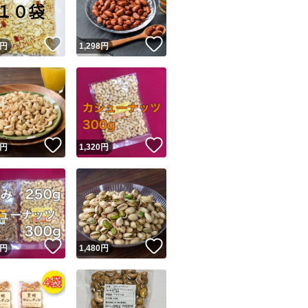
ナッツ
ホワイトチョコ
！
いいね！
いいね！
円
1,298
円
チョコレート
お菓子
スイーツ
菓子
！
いいね！
いいね！
円
1,320
円
！
いいね！
いいね！
円
1,480
円