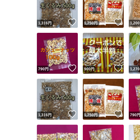
他フ
いいね！
いいね
1,316
円
1,750
円
1,200
スピード
※このバッ
スピ
いいね！
いいね
790
円
900
円
1,270
スピ
安心
いいね！
いいね
1,316
円
1,750
円
790