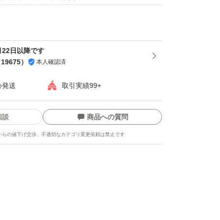
け、溶け等は御理解くださいませ。
あるものは1枚のみ同梱させていただきま
月22日以降です
（
19675
）
本人確認済
品物の組み合わせの 専用出品はお断りさせて
心発送
取引実績99+
 )
相談
商品への質問
お品物は随時出品させて頂きますので在庫のお
からの値下げ交渉、不適切なカテゴリ変更依頼は禁止です
慮くださいませ。
庫のお問い合わせのコメントもお取り引きの妨
え頂けますと幸いです。