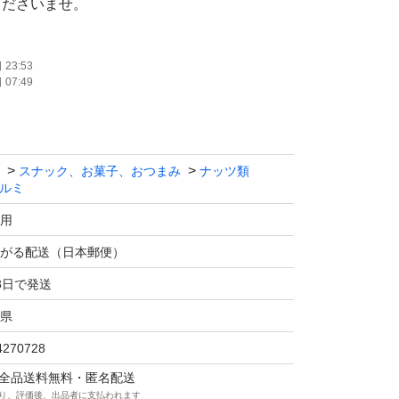
くださいませ。
格の変動がございます。あらかじめご了承くだ
23:53
07:49
お譲りさせていただくため、茶封筒にそのまま
りますので御理解頂ける方のみお願いします。
スナック、お菓子、おつまみ
ナッツ類
の場合＋50円です。コメントお願いします。
ルミ
用
すので輸送中の溶ける可能性がございます
がる配送（日本郵便）
ていただいておりますが、気になる方はクール
3日で発送
能です
県
にて冷やしてお召し上がりください()*.゜
4270728
マは全品送料無料・匿名配送
り、評価後、出品者に支払われます