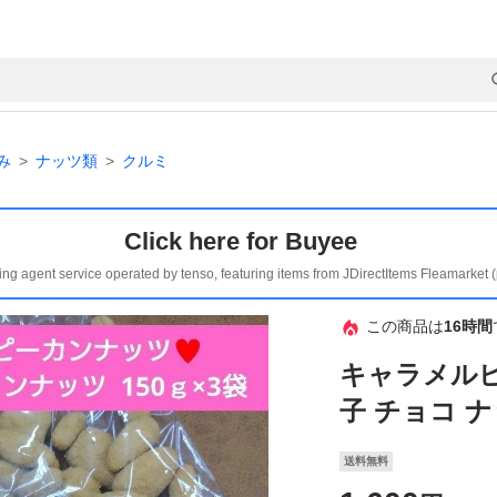
み
ナッツ類
クルミ
Click here for Buyee
ing agent service operated by tenso, featuring items from JDirectItems Fleamarket 
この商品は
16時間
キャラメルピ
子 チョコ 
送料無料