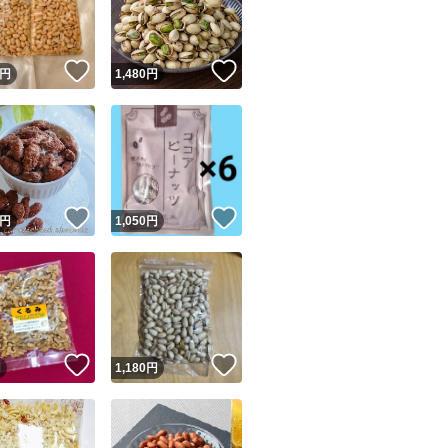
商品情報コピー機
ナッツの自然な甘
リマ実績◯+
このユーザーは他フリマサービスでの取引実績があります
楽しみください
！
いいね！
いいね！
円
1,480
円
出品ページへ
&安心発送
キャンセル
チョコレート、か
ジは実績に基づく表示であり、発送を保証しているものではありません
得です
このユーザーは高頻度で24時間以内＆設定した発送日数内に
ード＆安心発送
ます
！
いいね！
いいね！
円
1,050
円
また、キャラメルパ
ード発送
このユーザーは高頻度で24時間以内に発送しています
が好きな方にもぜひお
発送
このユーザーは設定した発送日数内に発送しています
キャラメルピーカ
ホワイトピーカン
！
いいね！
いいね！
円
1,180
円
ピーカンナッツ
チョコ