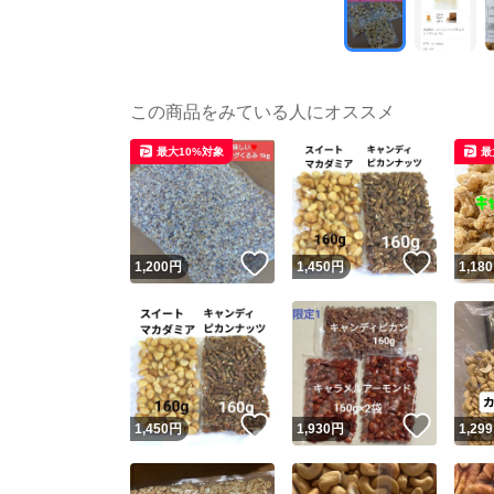
この商品をみている人にオススメ
最大10%対象
最
いいね！
いいね
1,200
円
1,450
円
1,180
いいね！
いいね
1,450
円
1,930
円
1,299