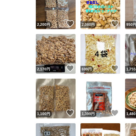
いいね！
いいね
2,200
円
2,080
円
950
いいね！
いいね
2,170
円
699
円
1,755
Yaho
安心取引
安心
いいね！
いいね
1,100
円
1,399
円
1,480
取引実績
取引