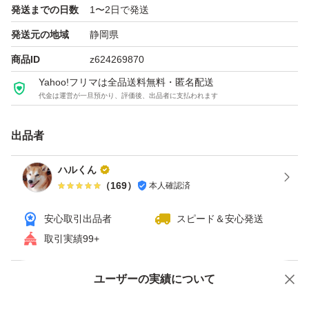
何か気になる事がありましたらご質問下さい。
発送までの日数
1〜2日で発送
よろしくお願いいたします。
発送元の地域
静岡県
商品ID
z624269870
Yahoo!フリマは全品送料無料・匿名配送
代金は運営が一旦預かり、評価後、出品者に支払われます
出品者
ハルくん
（
169
）
本人確認済
安心取引出品者
スピード＆安心発送
取引実績99+
ユーザーの実績について
価格の相談
商品への質問
商品への質問からの値下げ交渉、不適切なカテゴリ変更依頼は禁止です