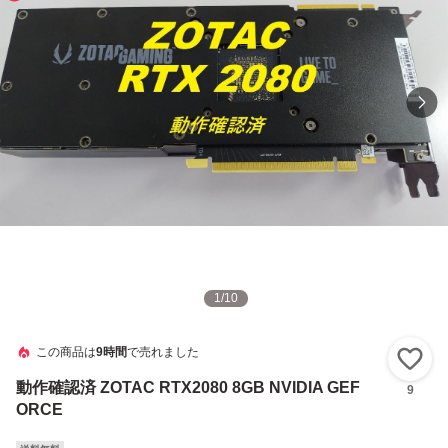
1
/
10
この商品は
9時間
で売れました
い
動作確認済 ZOTAC RTX2080 8GB NVIDIA GEF
9
ORCE