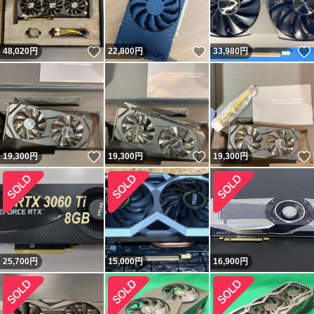
いいね！
いいね！
48,020
円
22,800
円
33,980
円
いいね！
いいね！
19,300
円
19,300
円
19,300
円
25,700
円
15,000
円
16,900
円