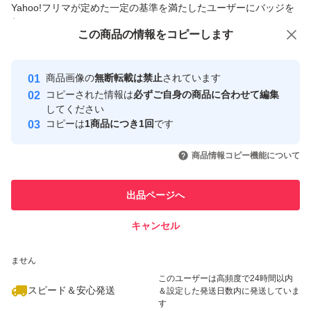
Yahoo!フリマが定めた一定の基準を満たしたユーザーにバッジを
付与しています
この商品をみている人にオススメ
この商品の情報をコピーします
安心取引出品者
最大10%対象
Yahoo!フリマの基準をクリアした安
安心取引出品者
商品画像の
無断転載は禁止
されています
心・安全なユーザーです
コピーされた情報は
必ずご自身の商品に合わせて編集
取引実績
してください
コピーは
1商品につき1回
です
このユーザーはYahoo!フリマの取
取引実績◯+
いいね！
いいね！
20,000
円
18,000
円
18,500
円
引を完了させた実績があります
商品情報コピー機能について
最大10%対象
このユーザーは他フリマサービス
他フリマ実績◯+
出品ページへ
での取引実績があります
キャンセル
スピード&安心発送
いいね！
いいね！
21,980
※このバッジは実績に基づく表示であり、発送を保証しているものではあり
円
16,000
円
28,800
円
ません
最大10%対象
最大10%対象
このユーザーは高頻度で24時間以内
スピード＆安心発送
＆設定した発送日数内に発送していま
す