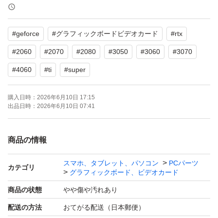
ましたが問題なかったです。
ベンチマーク中の温度は高くても83℃だったので正常だ
#
geforce
#
グラフィックボードビデオカード
#
rtx
と思います。
#
2060
#
2070
#
2080
#
3050
#
3060
#
3070
出力ポート DP 3個とHDMI 1個、動作確認して正常でし
#
4060
#
ti
#
super
た。
USB type-Cのポートは確認する環境がないため未チェッ
購入日時：
2026年6月10日 17:15
出品日時：
2026年6月10日 07:41
クです。
商品の情報
外観は細かいスレや傷はありますが、目立つような大きな
傷はありません。
スマホ、タブレット、パソコン
PCパーツ
カテゴリ
グラフィックボード、ビデオカード
エアブローでの掃除を行いましたがファンの奥に取りきれ
商品の状態
やや傷や汚れあり
なかった細かいホコリが少し残っています。
配送の方法
おてがる配送（日本郵便）