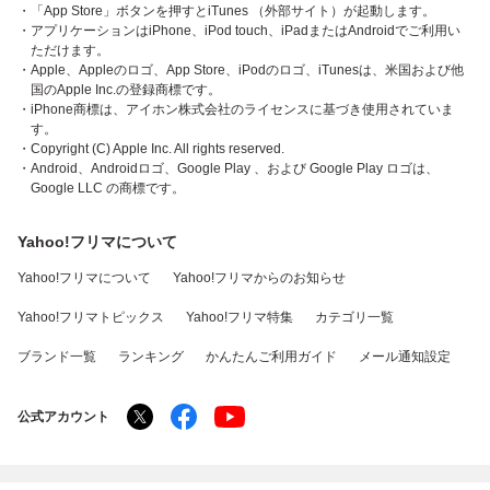
・「App Store」ボタンを押すとiTunes （外部サイト）が起動します。
・アプリケーションはiPhone、iPod touch、iPadまたはAndroidでご利用い
ただけます。
・Apple、Appleのロゴ、App Store、iPodのロゴ、iTunesは、米国および他
国のApple Inc.の登録商標です。
・iPhone商標は、アイホン株式会社のライセンスに基づき使用されていま
す。
・Copyright (C) Apple Inc. All rights reserved.
・Android、Androidロゴ、Google Play 、および Google Play ロゴは、
Google LLC の商標です。
Yahoo!フリマについて
Yahoo!フリマについて
Yahoo!フリマからのお知らせ
Yahoo!フリマトピックス
Yahoo!フリマ特集
カテゴリ一覧
ブランド一覧
ランキング
かんたんご利用ガイド
メール通知設定
公式アカウント