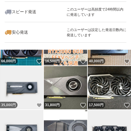
このユーザーは高頻度で24時間以内
スピード発送
に発送しています
いいね！
いいね！
17,800
円
22,200
円
22,000
円
このユーザーは設定した発送日数内に
安心発送
発送しています
いいね！
いいね！
66,000
円
16,500
円
40,000
円
いいね！
いいね！
35,000
円
31,800
円
17,500
円