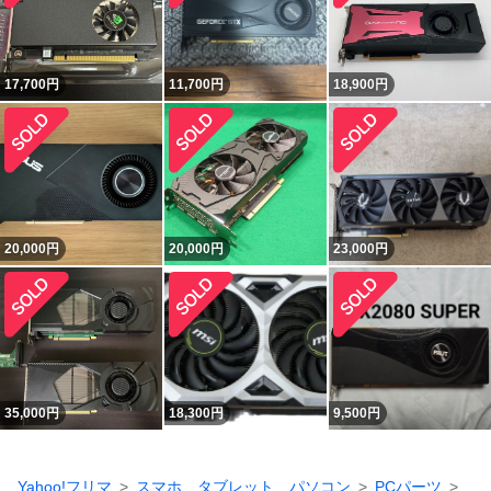
17,700
円
11,700
円
18,900
円
20,000
円
20,000
円
23,000
円
35,000
円
18,300
円
9,500
円
Yahoo!フリマ
スマホ、タブレット、パソコン
PCパーツ