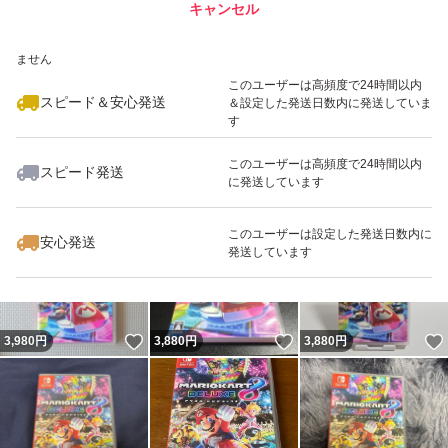
キャンセル
スピード&安心発送
いいね！
いいね！
3,900
※このバッジは実績に基づく表示であり、発送を保証しているものではあり
円
4,000
円
3,900
円
ません
最大10%対象
このユーザーは高頻度で24時間以内
スピード＆安心発送
＆設定した発送日数内に発送していま
す
このユーザーは高頻度で24時間以内
スピード発送
に発送しています
いいね！
いいね！
3,799
円
3,898
円
3,950
円
このユーザーは設定した発送日数内に
安心発送
発送しています
いいね！
いいね！
3,980
円
3,880
円
3,880
円