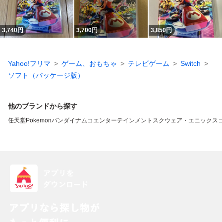
3,740
円
3,700
円
3,850
円
Yahoo!フリマ
ゲーム、おもちゃ
テレビゲーム
Switch
ソフト（パッケージ版）
他のブランドから探す
任天堂
Pokemon
バンダイナムコエンターテインメント
スクウェア・エニックス