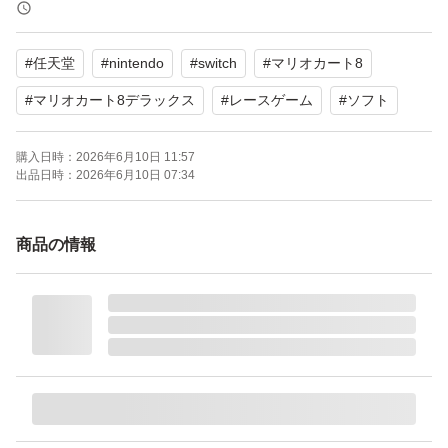
態です。
#
任天堂
#
nintendo
#
switch
#
マリオカート8
よろしくお願いいたします。
#
マリオカート8デラックス
#
レースゲーム
#
ソフト
購入日時：
2026年6月10日 11:57
出品日時：
2026年6月10日 07:34
商品の情報