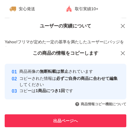
安心発送
取引実績10+
ユーザーの実績について
価格の相談
商品への質問
商品への質問からの値下げ交渉、不適切なカテゴリ変更依頼は禁止です
Yahoo!フリマが定めた一定の基準を満たしたユーザーにバッジを
付与しています
この商品をみている人にオススメ
この商品の情報をコピーします
安心取引出品者
最大10%対象
最大10%対象
最大10%対象
Yahoo!フリマの基準をクリアした安
安心取引出品者
商品画像の
無断転載は禁止
されています
心・安全なユーザーです
コピーされた情報は
必ずご自身の商品に合わせて編集
取引実績
してください
コピーは
1商品につき1回
です
このユーザーはYahoo!フリマの取
取引実績◯+
いいね！
いいね！
3,700
円
3,750
円
3,788
円
引を完了させた実績があります
商品情報コピー機能について
最大10%対象
最大10%対象
このユーザーは他フリマサービス
他フリマ実績◯+
出品ページへ
での取引実績があります