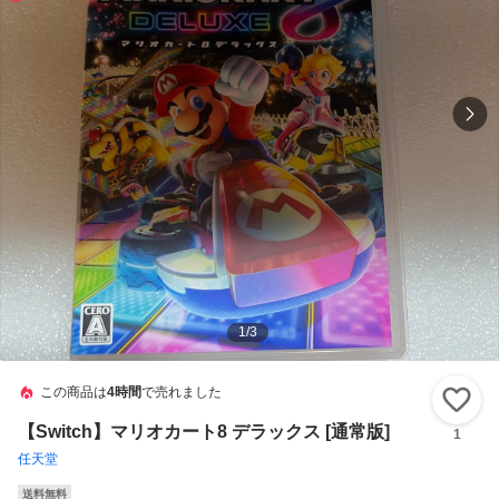
1
/
3
この商品は
4時間
で売れました
い
【Switch】マリオカート8 デラックス [通常版]
1
任天堂
送料無料