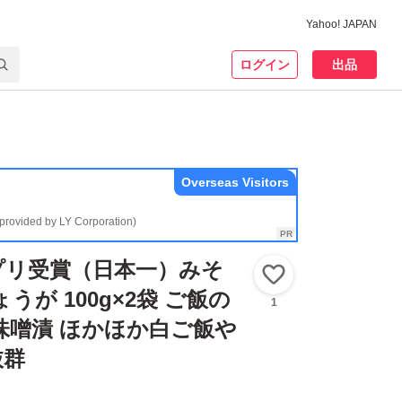
Yahoo! JAPAN
ログイン
出品
Overseas Visitors
(provided by LY Corporation)
プリ受賞（日本一）みそ
いいね！
うが 100g×2袋 ご飯の
1
味噌漬 ほかほか白ご飯や
抜群