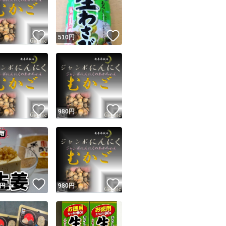
説明写真に古い日
商品情報コピー機
リマ実績◯+
このユーザーは他フリマサービスでの取引実績があります
！
いいね！
いいね！
円
510
円
出品ページへ
&安心発送
キャンセル
ジは実績に基づく表示であり、発送を保証しているものではありません
このユーザーは高頻度で24時間以内＆設定した発送日数内に
ード＆安心発送
ます
！
いいね！
いいね！
円
980
円
ード発送
このユーザーは高頻度で24時間以内に発送しています
発送
このユーザーは設定した発送日数内に発送しています
！
いいね！
いいね！
円
980
円