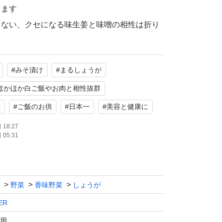
ります
らない、クセになる味生姜と味噌の相性は折り
のフレッシュな風味とお味噌のまろやかさが広
#
みそ漬け
#
まるしょうが
たくなる味です。
ほかほか白ご飯やお肉と相性抜群
賞
#
ご飯のお供
#
日本一
#
美容と健康に
性が抜群 アレンジが自由自在
18:27
の素材をお召しあがり下さい。
05:31
炊き立てのご飯にばっちり合います。
生姜の組み合わせは最強です。
の味噌漬けを餃子の具に混ぜたり、そのままお
野菜
香味野菜
しょうが
も、とてもさっぱりしていて美味しいです。
ER
性がいいので、料理のバリエーションがとても
用