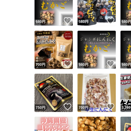
他フ
いいね！
いいね
680
円
580
円
680
スピード
※このバッ
スピ
いいね！
いいね
700
円
980
円
980
スピ
安心
いいね！
いいね
750
円
700
円
3,760