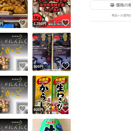
価格の
熱 量 161
た ん ぱ く 質 1
商品への質問
！
いいね！
いいね！
脂 質 0.
円
1,350
円
炭 水 化 物 3
食 塩 相 当 量 4
ユーザーの実績について
注意事項
！
いいね！
いいね！
円
800
円
出来る限り早めの
o!フリマが定めた一定の基準を満たしたユーザーにバッジを付与しています
務は基本的に月・
出品者
入手されたい方の
この商品の情報をコピーします
取引出品者
また年末年始、お盆
Yahoo!フリマの基準をクリアした安心・安全なユーザーです
きます。
！
いいね！
いいね！
商品画像の
無断転載は禁止
されています
円
600
円
コピーされた情報は
必ずご自身の商品に合わせて編集
してください
コピーは
1商品につき1回
です
賞味期限については
実績◯+
このユーザーはYahoo!フリマの取引を完了させた実績があり