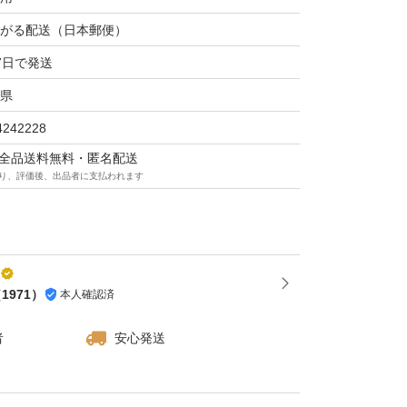
がる配送（日本郵便）
7日で発送
うがみそ漬
県
漬け原材料「果糖ぶどう糖液糖、みそ、砂
4242228
、焼酎、醤油」／ｐH調整剤、（一部に小麦・
マは全品送料無料・匿名配送
り、評価後、出品者に支払われます
崎県産（しょうが）
g
から120日
光、高温多湿を避けて保存してください。
（
1971
）
本人確認済
そは洗わず、生姜は食べやすくスライスしてお
い。
者
安心発送
社 上沖産業
g当り）