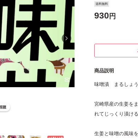
送料無料
930
円
商品説明
味噌漬 まるしょうが
宮崎県産の生姜を
視聴
れてじっくり漬け
生姜と味噌の風味