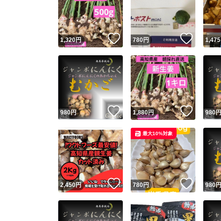
いいね！
いいね
1,320
円
780
円
1,475
いいね！
いいね
980
円
1,880
円
980
Yaho
最大10%対象
安心取引
安心
いいね！
いいね
2,450
円
780
円
980
取引実績
取引