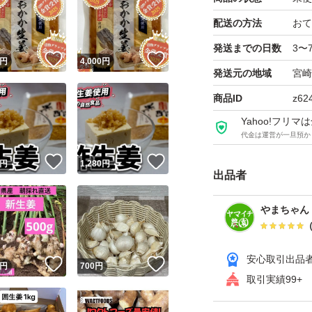
広がります。
配送の方法
おて
発送までの日数
3〜
名 称 しょ
！
いいね！
いいね！
円
4,000
円
発送元の地域
宮崎
原材料名 生姜、
商品ID
z62
糖、食塩、醸造酢
Yahoo!フリ
大豆を含む）
代金は運営が一旦預か
原材料産地名 宮
！
いいね！
いいね！
円
1,280
円
内 容 量 100
出品者
賞味期限 製造日
やまちゃん
保存方法 直射日
使用上の注意 み
召し上がりくださ
安心取引出品
！
いいね！
いいね！
円
700
円
製造者 株式会
取引実績99+
栄養成分表示(100