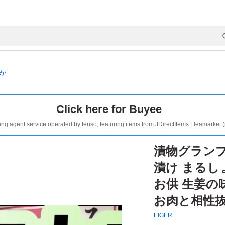
が
Click here for Buyee
ing agent service operated by tenso, featuring items from JDirectItems Fleamarket 
漬物グラン
漬け まるしょ
お供 生姜の
お肉と相性
EIGER