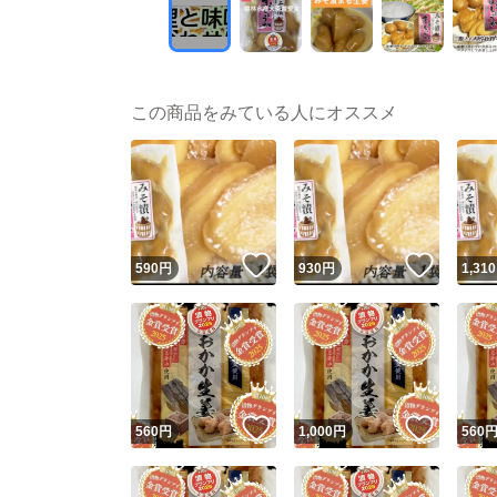
この商品をみている人にオススメ
いいね！
いいね
590
円
930
円
1,310
いいね！
いいね
560
円
1,000
円
560