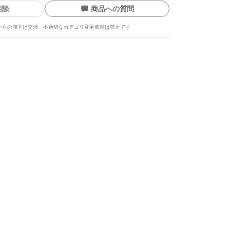
相談
商品への質問
 Kcal
.0 g
からの値下げ交渉、不適切なカテゴリ変更依頼は禁止です
5 g
8.2 g
.3 g
発送を心がけますが、従業員不足のため発送業
水・金曜日のみ実施しております。商品を至急
ご入札はご遠慮ください。
については約10日間程度お休みさせていただ
漬物は120日です。
ます