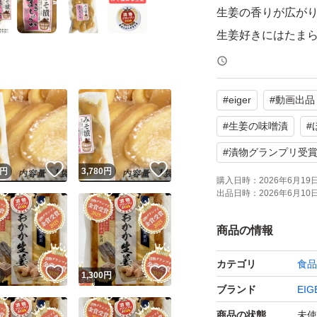
生姜の香りが広が
生姜好きにはたま
紙付き。
お口一杯に、生姜
#
eiger
#
動画出品
がります。
何度も何度も食べ
#
生姜の味噌漬
#
#
漬物グランプリ受
！
いいね！
いいね！
色んな食材との相
円
3,780
円
購入日時：
2026年6月19日 
まずは、そのまま
出品日時：
2026年6月10日 
温かいホカホカの
商品の情報
お肉料理と味噌と
細かく刻んだ生姜
カテゴリ
食品
！
いいね！
いいね！
円
1,300
円
肉と炒めたりして
ブランド
EIG
色んな食材とも相
商品の状態
未使