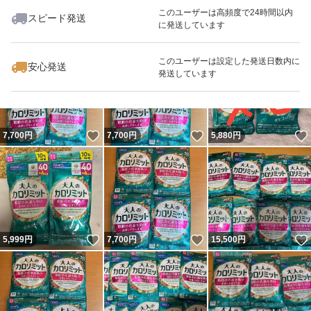
このユーザーは高頻度で24時間以内
スピード発送
に発送しています
いいね！
いいね！
10,380
円
28,500
円
20,200
円
最大10%対象
このユーザーは設定した発送日数内に
安心発送
発送しています
いいね！
いいね！
7,700
円
7,700
円
5,880
円
いいね！
いいね！
5,999
円
7,700
円
15,500
円