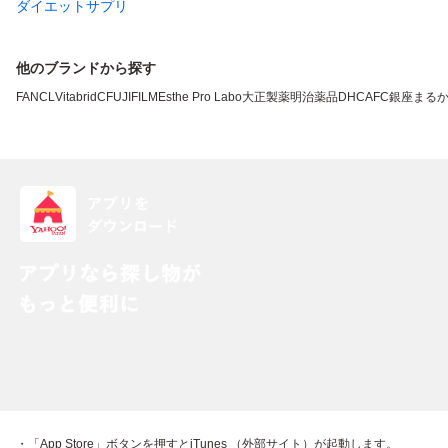
ダイエットサプリ
他のブランドから探す
FANCL
VitabridC
FUJIFILM
Esthe Pro Labo
大正製薬
明治薬品
DHC
AFC
銀座まる
・「App Store」ボタンを押すとiTunes （外部サイト）が起動します。