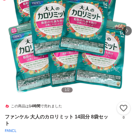
1
/
2
この商品は
14時間
で売れました
い
ファンケル 大人のカロリミット 14回分 8袋セッ
0
ト
FANCL