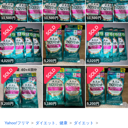
11,500
円
11,500
円
11,500
円
4,020
円
5,200
円
4,020
円
5,200
円
5,180
円
5,200
円
Yahoo!フリマ
ダイエット、健康
ダイエット