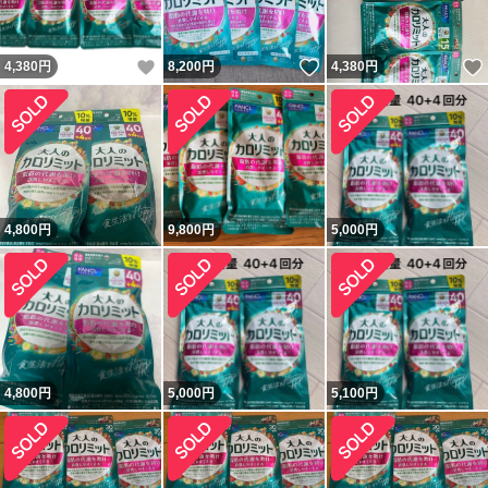
いいね！
いいね！
4,380
円
8,200
円
4,380
円
4,800
円
9,800
円
5,000
円
4,800
円
5,000
円
5,100
円