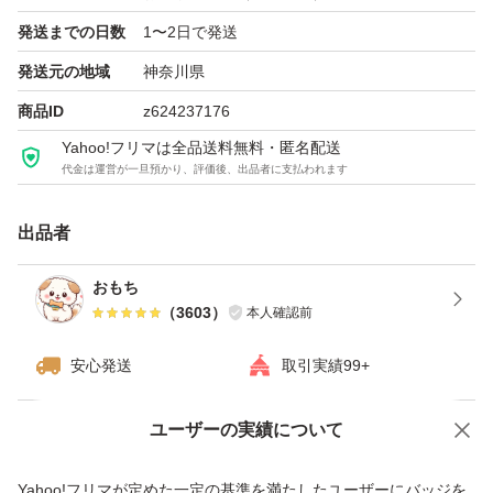
発送までの日数
1〜2日で発送
発送元の地域
神奈川県
商品ID
z624237176
Yahoo!フリマは全品送料無料・匿名配送
代金は運営が一旦預かり、評価後、出品者に支払われます
出品者
おもち
（
3603
）
本人確認前
安心発送
取引実績99+
ユーザーの実績について
価格の相談
商品への質問
商品への質問からの値下げ交渉、不適切なカテゴリ変更依頼は禁止です
Yahoo!フリマが定めた一定の基準を満たしたユーザーにバッジを