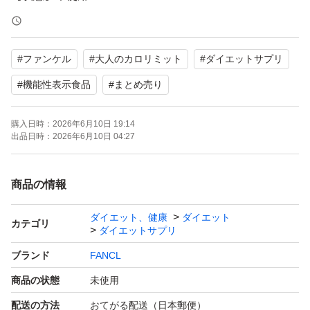
【特徴】食事の糖や脂肪の吸収を抑える
#
ファンケル
#
大人のカロリミット
#
ダイエットサプリ
毎日の食事のお供にいかがでしょうか。よろしくお願いい
たします。
#
機能性表示食品
#
まとめ売り
購入日時：
2026年6月10日 19:14
出品日時：
2026年6月10日 04:27
商品の情報
ダイエット、健康
ダイエット
カテゴリ
ダイエットサプリ
ブランド
FANCL
商品の状態
未使用
配送の方法
おてがる配送（日本郵便）