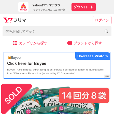
ログイン
カテゴリから探す
ブランドから探す
Overseas Visitors
Click here for Buyee
Buyee - A multilingual purchasing agent service operated by tenso, featuring items
from JDirectItems Fleamarket (provided by LY Corporation)