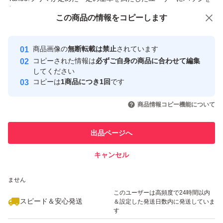
付与しています
この商品をみている人にオススメ
この商品の情報をコピーします
安心取引出品者
最大10%対象
最大10%対象
Yahoo!フリマの基準をクリアした安
安心取引出品者
商品画像の
無断転載は禁止
されています
心・安全なユーザーです
コピーされた情報は
必ずご自身の商品に合わせて編集
取引実績
してください
コピーは
1商品につき1回
です
このユーザーはYahoo!フリマの取
取引実績◯+
いいね！
いいね！
15,500
円
7,700
円
5,880
円
引を完了させた実績があります
商品情報コピー機能について
最大10%対象
最大10%対象
このユーザーは他フリマサービス
他フリマ実績◯+
出品ページへ
での取引実績があります
キャンセル
スピード&安心発送
いいね！
いいね！
15,500
※このバッジは実績に基づく表示であり、発送を保証しているものではあり
円
11,500
円
4,100
円
ません
最大10%対象
最大10%対象
最大10%対象
このユーザーは高頻度で24時間以内
スピード＆安心発送
＆設定した発送日数内に発送していま
す