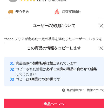
安心発送
取引実績99+
ユーザーの実績について
価格の相談
商品への質問
商品への質問からの値下げ交渉、不適切なカテゴリ変更依頼は禁止です
Yahoo!フリマが定めた一定の基準を満たしたユーザーにバッジを
付与しています
この商品をみている人にオススメ
この商品の情報をコピーします
安心取引出品者
Yahoo!フリマの基準をクリアした安
安心取引出品者
商品画像の
無断転載は禁止
されています
心・安全なユーザーです
コピーされた情報は
必ずご自身の商品に合わせて編集
取引実績
してください
コピーは
1商品につき1回
です
このユーザーはYahoo!フリマの取
取引実績◯+
いいね！
いいね！
1,850
円
1,600
円
1,340
円
引を完了させた実績があります
商品情報コピー機能について
最大10%対象
このユーザーは他フリマサービス
他フリマ実績◯+
出品ページへ
での取引実績があります