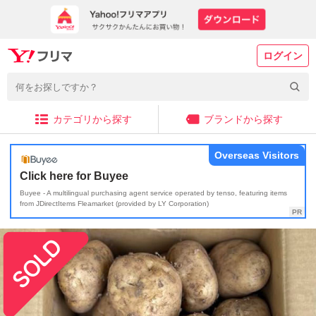
ログイン
カテゴリから探す
ブランドから探す
Overseas Visitors
Click here for Buyee
Buyee - A multilingual purchasing agent service operated by tenso, featuring items
from JDirectItems Fleamarket (provided by LY Corporation)