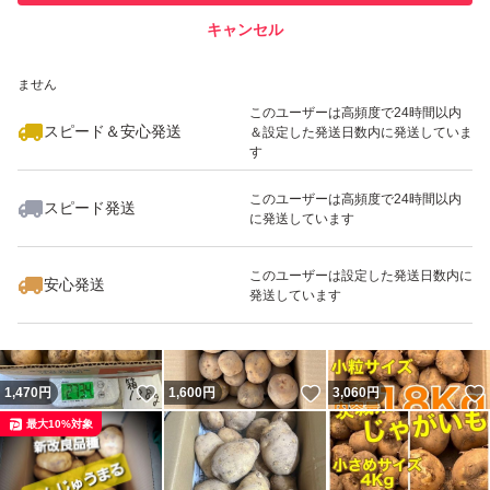
キャンセル
スピード&安心発送
いいね！
いいね！
2,700
※このバッジは実績に基づく表示であり、発送を保証しているものではあり
円
2,300
円
1,600
円
ません
このユーザーは高頻度で24時間以内
スピード＆安心発送
＆設定した発送日数内に発送していま
す
このユーザーは高頻度で24時間以内
スピード発送
に発送しています
いいね！
いいね！
2,380
円
2,000
円
2,500
円
このユーザーは設定した発送日数内に
安心発送
発送しています
いいね！
いいね！
1,470
円
1,600
円
3,060
円
最大10%対象