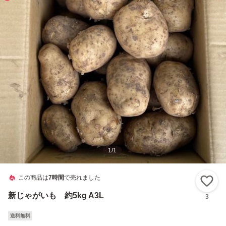
1
/
1
この商品は
7時間
で売れました
い
新じゃがいも 約5kg A3L
3
送料無料