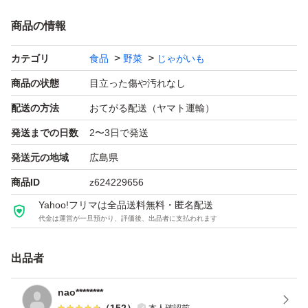
商品の情報
カテゴリ
食品
野菜
じゃがいも
商品の状態
目立った傷や汚れなし
配送の方法
おてがる配送（ヤマト運輸）
発送までの日数
2〜3日で発送
発送元の地域
広島県
商品ID
z624229656
Yahoo!フリマは全品送料無料・匿名配送
代金は運営が一旦預かり、評価後、出品者に支払われます
出品者
nao********
（
152
）
本人確認前