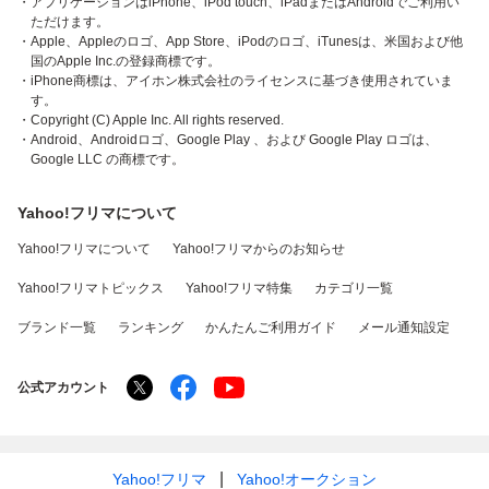
・アプリケーションはiPhone、iPod touch、iPadまたはAndroidでご利用い
ただけます。
・Apple、Appleのロゴ、App Store、iPodのロゴ、iTunesは、米国および他
国のApple Inc.の登録商標です。
・iPhone商標は、アイホン株式会社のライセンスに基づき使用されていま
す。
・Copyright (C) Apple Inc. All rights reserved.
・Android、Androidロゴ、Google Play 、および Google Play ロゴは、
Google LLC の商標です。
Yahoo!フリマについて
Yahoo!フリマについて
Yahoo!フリマからのお知らせ
Yahoo!フリマトピックス
Yahoo!フリマ特集
カテゴリ一覧
ブランド一覧
ランキング
かんたんご利用ガイド
メール通知設定
公式アカウント
Yahoo!フリマ
Yahoo!オークション