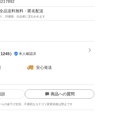
4217892
マは全品送料無料・匿名配送
り、評価後、出品者に支払われます
（
1245
）
本人確認済
者
安心発送
相談
商品への質問
からの値下げ交渉、不適切なカテゴリ変更依頼は禁止です