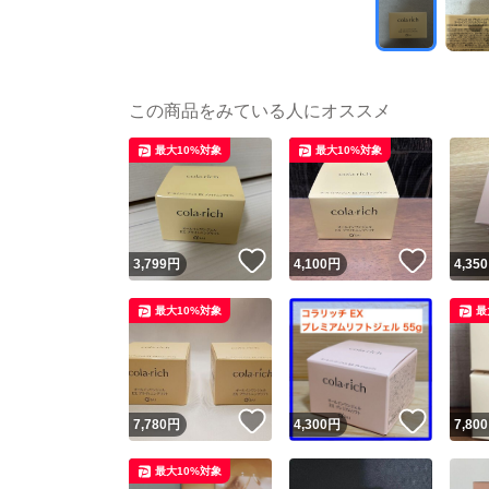
この商品をみている人にオススメ
最大10%対象
最大10%対象
いいね！
いいね
3,799
円
4,100
円
4,350
最大10%対象
最
いいね！
いいね
7,780
円
4,300
円
7,800
最大10%対象