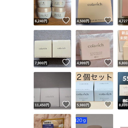
他フ
いいね！
いいね
6,240
円
4,500
円
4,727
スピード
※このバッ
スピ
いいね！
いいね
7,900
円
4,999
円
6,800
スピ
安心
いいね！
いいね
11,450
円
5,980
円
8,899