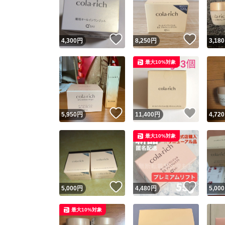
いいね！
いいね
4,300
円
8,250
円
3,180
最大10%対象
いいね！
いいね
5,950
円
11,400
円
4,720
Yaho
最大10%対象
安心取引
安心
いいね！
いいね
5,000
円
4,480
円
5,000
取引実績
最大10%対象
取引