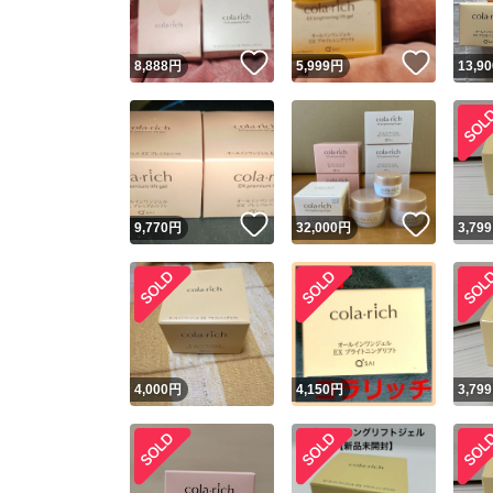
いいね！
いいね
8,888
円
5,999
円
13,90
いいね！
いいね
9,770
円
32,000
円
3,799
4,000
円
4,150
円
3,799