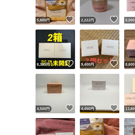
いいね！
いいね
5,900
円
2,222
円
8,000
いいね！
いいね
8,395
円
9,400
円
8,600
いいね！
いいね
4,500
円
4,450
円
13,80