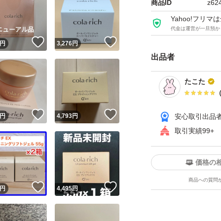
商品ID
z62
Yahoo!フリ
代金は運営が一旦預か
！
いいね！
いいね！
円
3,276
円
出品者
たこた
！
いいね！
いいね！
円
4,793
円
安心取引出品
取引実績99+
価格の
商品への質問
！
いいね！
いいね！
円
4,495
円