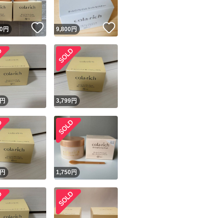
！
いいね！
いいね！
0
円
9,800
円
！
円
3,799
円
円
1,750
円