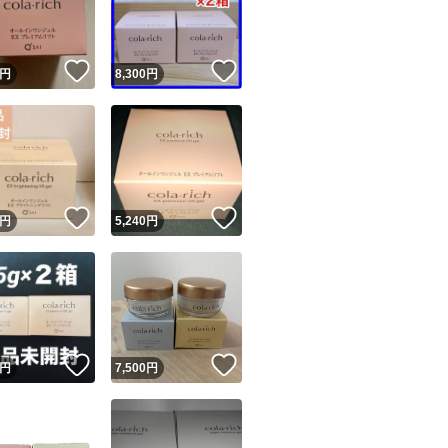
商品情報コピー機
リマ実績◯+
このユーザーは他フリマサービスでの取引実績があります
！
いいね！
いいね！
円
8,300
円
出品ページへ
&安心発送
キャンセル
ジは実績に基づく表示であり、発送を保証しているものではありません
このユーザーは高頻度で24時間以内＆設定した発送日数内に
ード＆安心発送
ます
！
いいね！
いいね！
円
5,240
円
ード発送
このユーザーは高頻度で24時間以内に発送しています
発送
このユーザーは設定した発送日数内に発送しています
！
いいね！
いいね！
円
7,500
円