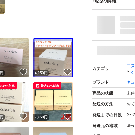
商品の情報
コス
カテゴリ
オ
！
いいね！
いいね！
円
4,050
円
ブランド
キュ
大10%対象
最大10%対象
商品の状態
未使
配送の方法
おて
発送までの日数
2〜
！
いいね！
いいね！
円
7,850
円
発送元の地域
埼玉