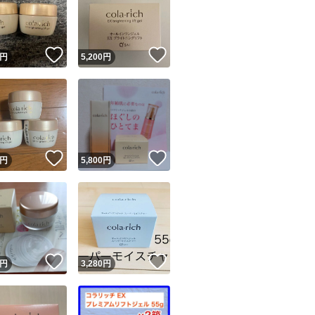
！
いいね！
いいね！
円
5,200
円
ユーザーの実績について
！
いいね！
いいね！
円
5,800
円
o!フリマが定めた一定の基準を満たしたユーザーにバッジを付与しています
出品者
この商品の情報をコピーします
取引出品者
Yahoo!フリマの基準をクリアした安心・安全なユーザーです
！
いいね！
いいね！
商品画像の
無断転載は禁止
されています
円
3,280
円
コピーされた情報は
必ずご自身の商品に合わせて編集
してください
コピーは
1商品につき1回
です
実績◯+
このユーザーはYahoo!フリマの取引を完了させた実績があり