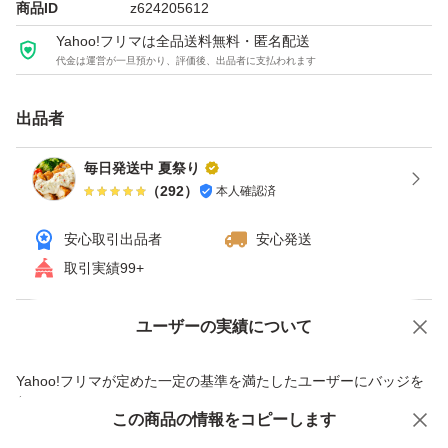
商品ID
z624205612
Yahoo!フリマは全品送料無料・匿名配送
代金は運営が一旦預かり、評価後、出品者に支払われます
出品者
毎日発送中 夏祭り
（
292
）
本人確認済
安心取引出品者
安心発送
取引実績99+
ユーザーの実績について
価格の相談
商品への質問
商品への質問からの値下げ交渉、不適切なカテゴリ変更依頼は禁止です
Yahoo!フリマが定めた一定の基準を満たしたユーザーにバッジを
付与しています
この商品をみている人にオススメ
この商品の情報をコピーします
安心取引出品者