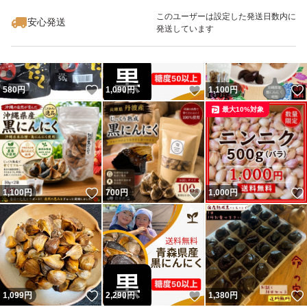
このユーザーは設定した発送日数内に
安心発送
発送しています
いいね！
いいね！
580
円
1,090
円
1,100
円
最大10%対象
いいね！
いいね！
1,100
円
700
円
1,000
円
いいね！
いいね！
1,099
円
2,290
円
1,380
円