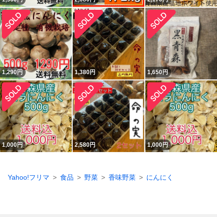
1,290
円
1,380
円
1,650
円
1,000
円
2,580
円
1,000
円
Yahoo!フリマ
食品
野菜
香味野菜
にんにく