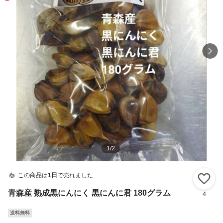
1
/
2
この商品は
1日
で売れました
い
青森産 熟成黒にんにく 黒にんに君 180グラム
4
送料無料