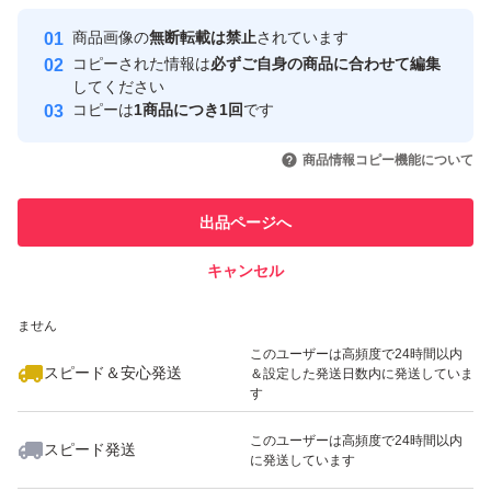
最大10%対象
Yahoo!フリマの基準をクリアした安
安心取引出品者
商品画像の
無断転載は禁止
されています
心・安全なユーザーです
コピーされた情報は
必ずご自身の商品に合わせて編集
取引実績
してください
コピーは
1商品につき1回
です
このユーザーはYahoo!フリマの取
取引実績◯+
いいね！
いいね！
1,290
円
1,000
円
1,000
円
引を完了させた実績があります
商品情報コピー機能について
最大10%対象
このユーザーは他フリマサービス
他フリマ実績◯+
出品ページへ
での取引実績があります
キャンセル
スピード&安心発送
いいね！
いいね！
1,000
※このバッジは実績に基づく表示であり、発送を保証しているものではあり
円
1,000
円
560
円
ません
最大10%対象
このユーザーは高頻度で24時間以内
スピード＆安心発送
＆設定した発送日数内に発送していま
す
このユーザーは高頻度で24時間以内
スピード発送
に発送しています
いいね！
いいね！
1,000
円
1,000
円
558
円