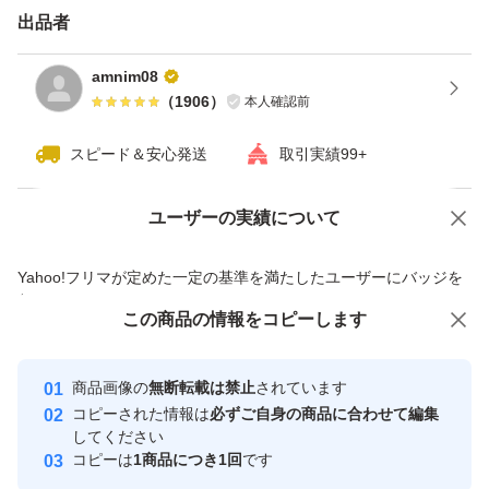
出品者
amnim08
（
1906
）
本人確認前
スピード＆安心発送
取引実績99+
ユーザーの実績について
価格の相談
商品への質問
商品への質問からの値下げ交渉、不適切なカテゴリ変更依頼は禁止です
Yahoo!フリマが定めた一定の基準を満たしたユーザーにバッジを
付与しています
この商品をみている人にオススメ
この商品の情報をコピーします
安心取引出品者
最大10%対象
最大10%対象
Yahoo!フリマの基準をクリアした安
安心取引出品者
商品画像の
無断転載は禁止
されています
心・安全なユーザーです
コピーされた情報は
必ずご自身の商品に合わせて編集
取引実績
してください
コピーは
1商品につき1回
です
このユーザーはYahoo!フリマの取