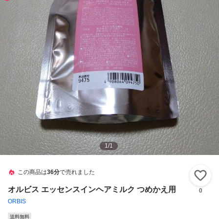
1
/
1
この商品は
36分
で売れました
い
オルビス エッセンスインヘアミルク つめかえ用
0
ORBIS
送料無料