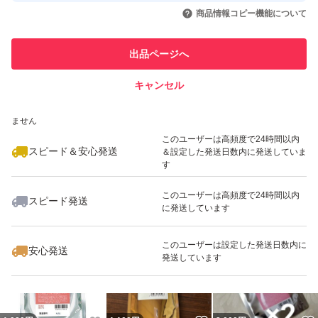
取引実績◯+
いいね！
いいね！
1,080
円
1,080
円
939
円
引を完了させた実績があります
商品情報コピー機能について
最大10%対象
このユーザーは他フリマサービス
他フリマ実績◯+
出品ページへ
での取引実績があります
キャンセル
スピード&安心発送
いいね！
いいね！
1,079
※このバッジは実績に基づく表示であり、発送を保証しているものではあり
円
1,080
円
1,100
円
ません
最大10%対象
このユーザーは高頻度で24時間以内
スピード＆安心発送
＆設定した発送日数内に発送していま
す
このユーザーは高頻度で24時間以内
スピード発送
に発送しています
いいね！
いいね！
1,150
円
2,039
円
1,050
円
このユーザーは設定した発送日数内に
安心発送
発送しています