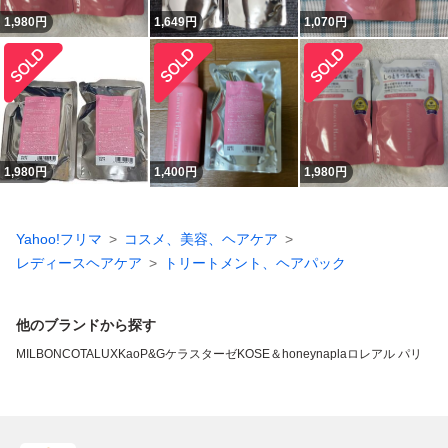
1,980
円
1,649
円
1,070
円
1,980
円
1,400
円
1,980
円
Yahoo!フリマ
コスメ、美容、ヘアケア
レディースヘアケア
トリートメント、ヘアパック
他のブランドから探す
MILBON
COTA
LUX
Kao
P&G
ケラスターゼ
KOSE
＆honey
napla
ロレアル パリ