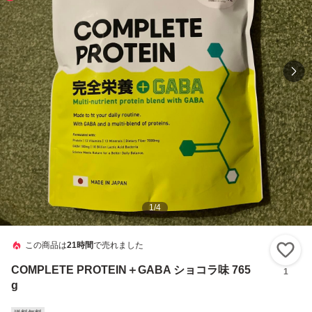
1
/
4
この商品は
21時間
で売れました
い
COMPLETE PROTEIN＋GABA ショコラ味 765
1
g