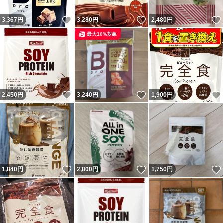
いいね！
いいね！
3,367
円
3,280
円
2,480
円
最大10%対象
いいね！
いいね！
2,450
円
3,240
円
1,900
円
いいね！
いいね！
1,840
円
2,800
円
1,750
円