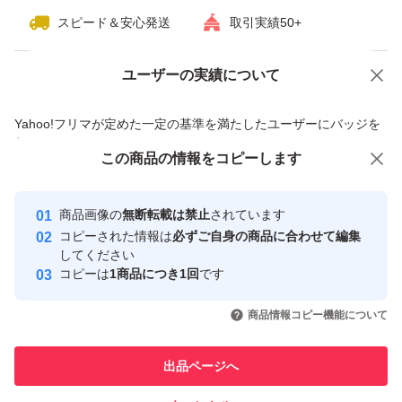
スピード＆安心発送
取引実績50+
ユーザーの実績について
価格の相談
商品への質問
商品への質問からの値下げ交渉、不適切なカテゴリ変更依頼は禁止です
Yahoo!フリマが定めた一定の基準を満たしたユーザーにバッジを
付与しています
この商品をみている人にオススメ
この商品の情報をコピーします
安心取引出品者
最大10%対象
最大10%対象
最大10%対象
Yahoo!フリマの基準をクリアした安
安心取引出品者
商品画像の
無断転載は禁止
されています
心・安全なユーザーです
コピーされた情報は
必ずご自身の商品に合わせて編集
取引実績
してください
コピーは
1商品につき1回
です
このユーザーはYahoo!フリマの取
取引実績◯+
いいね！
いいね！
2,250
円
2,800
円
2,200
円
引を完了させた実績があります
商品情報コピー機能について
最大10%対象
このユーザーは他フリマサービス
他フリマ実績◯+
出品ページへ
での取引実績があります