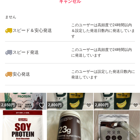
キャンセル
スピード&安心発送
いいね！
いいね！
3,240
※このバッジは実績に基づく表示であり、発送を保証しているものではあり
円
2,480
円
1,680
円
ません
最大10%対象
このユーザーは高頻度で24時間以内
スピード＆安心発送
＆設定した発送日数内に発送していま
す
このユーザーは高頻度で24時間以内
スピード発送
に発送しています
いいね！
いいね！
2,450
円
3,500
円
3,190
円
最大10%対象
最大10%対象
このユーザーは設定した発送日数内に
安心発送
発送しています
いいね！
いいね！
2,650
円
2,800
円
2,800
円