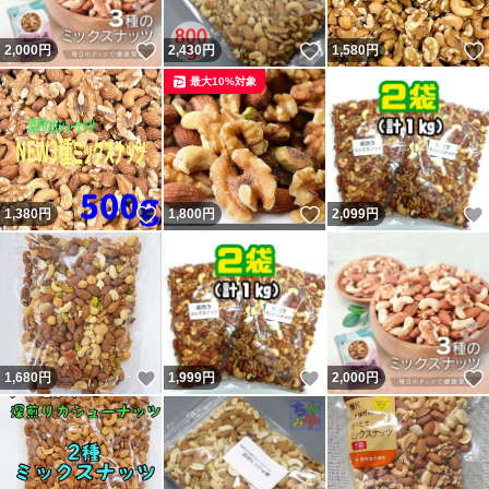
いいね！
いいね！
2,000
円
2,430
円
1,580
円
最大10%対象
いいね！
いいね！
1,380
円
1,800
円
2,099
円
いいね！
いいね！
1,680
円
1,999
円
2,000
円