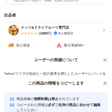
代金は運営が一旦預かり、評価後、出品者に支払われます
ダイエット
カシューナッツ
出品者
うす塩
ナッツ&ドライフルーツ専門店
（
18807
）
本人確認済
種類ミックスナッツ
安心発送
取引実績99+
ユーザーの実績について
価格の相談
商品への質問
商品への質問からの値下げ交渉、不適切なカテゴリ変更依頼は禁止です
Yahoo!フリマが定めた一定の基準を満たしたユーザーにバッジを
付与しています
この商品をみている人にオススメ
この商品の情報をコピーします
安心取引出品者
最大10%対象
最大10%対象
Yahoo!フリマの基準をクリアした安
安心取引出品者
商品画像の
無断転載は禁止
されています
心・安全なユーザーです
コピーされた情報は
必ずご自身の商品に合わせて編集
取引実績
してください