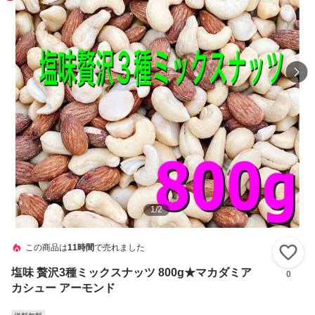
1
/
2
この商品は
11時間
で売れました
い
塩味 贅沢3種ミックスナッツ 800g★マカダミア
0
カシュー アーモンド