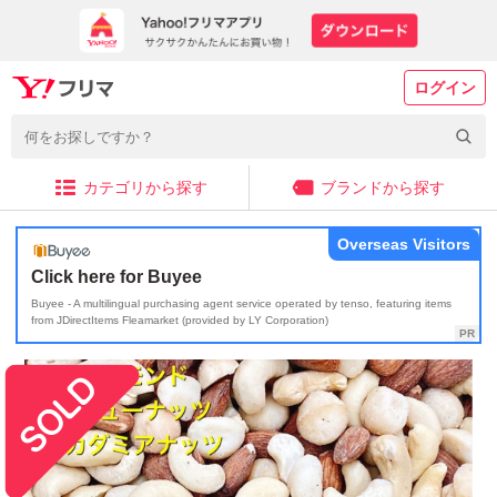
ログイン
カテゴリから探す
ブランドから探す
Overseas Visitors
Click here for Buyee
Buyee - A multilingual purchasing agent service operated by tenso, featuring items
from JDirectItems Fleamarket (provided by LY Corporation)