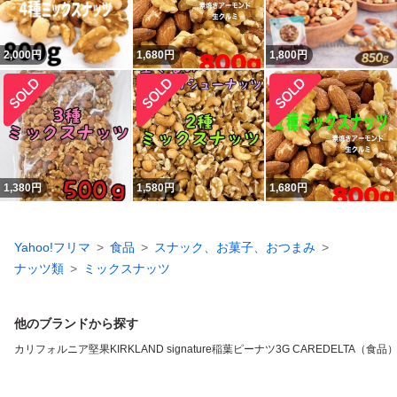
2,000
円
1,680
円
1,800
円
1,380
円
1,580
円
1,680
円
Yahoo!フリマ
食品
スナック、お菓子、おつまみ
ナッツ類
ミックスナッツ
他のブランドから探す
カリフォルニア堅果
KIRKLAND signature
稲葉ピーナツ
3G CARE
DELTA（食品