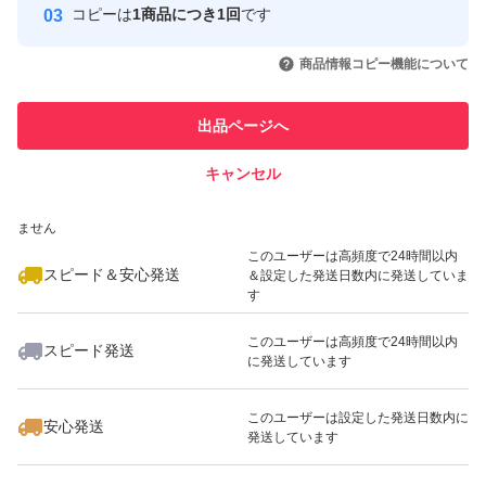
コピーは
1商品につき1回
です
このユーザーはYahoo!フリマの取
取引実績◯+
いいね！
いいね！
1,650
円
2,280
円
1,800
円
引を完了させた実績があります
商品情報コピー機能について
最大10%対象
このユーザーは他フリマサービス
他フリマ実績◯+
出品ページへ
での取引実績があります
キャンセル
スピード&安心発送
いいね！
いいね！
1,650
※このバッジは実績に基づく表示であり、発送を保証しているものではあり
円
2,280
円
2,380
円
ません
最大10%対象
最大10%対象
最大10%対象
このユーザーは高頻度で24時間以内
スピード＆安心発送
＆設定した発送日数内に発送していま
す
このユーザーは高頻度で24時間以内
スピード発送
に発送しています
いいね！
いいね！
2,080
円
1,380
円
1,380
円
最大10%対象
最大10%対象
このユーザーは設定した発送日数内に
安心発送
発送しています