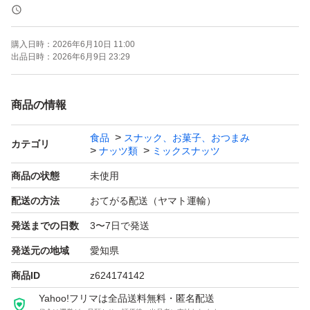
＊ドライフルーツとナッツのミックスは発送日の袋詰めで
もナッツがしけてしまう可能性がございます。ご理解・ご
購入日時：
2026年6月10日 11:00
了承下さい。
出品日時：
2026年6月9日 23:29
ご不明点があればコメントよろしくお願いいたします。
商品の情報
食品
スナック、お菓子、おつまみ
素焼きアーモンド
カテゴリ
ナッツ類
ミックスナッツ
低糖質
商品の状態
未使用
ローカーボ
配送の方法
おてがる配送（ヤマト運輸）
おつまみ
発送までの日数
3〜7日で発送
お菓子作り
ミックスナッツ
発送元の地域
愛知県
おやつ
商品ID
z624174142
ギルトフリー
Yahoo!フリマは全品送料無料・匿名配送