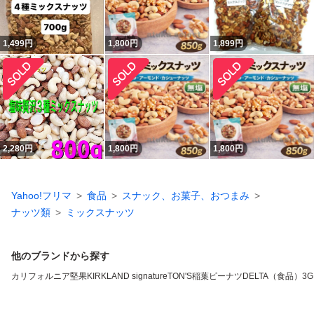
1,499
円
1,800
円
1,899
円
2,280
円
1,800
円
1,800
円
Yahoo!フリマ
食品
スナック、お菓子、おつまみ
ナッツ類
ミックスナッツ
他のブランドから探す
カリフォルニア堅果
KIRKLAND signature
TON'S
稲葉ピーナツ
DELTA（食品）
3G