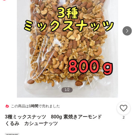
1
/
2
この商品は
1時間
で売れました
い
3種ミックスナッツ 800g 素焼きアーモンド
2
くるみ カシューナッツ