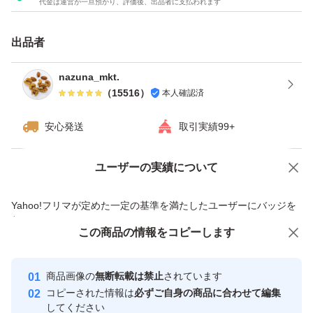
代金は運営が一旦預かり、評価後、出品者に支払われます
★チャック付き袋でのお届けですので、保存にも便利！
★ドライフルーツとナッツのミックスは発送日の袋詰めで
出品者
もナッツがしけてしまう可能性がございます。ご理解・ご
了承下さい。
nazuna_mkt.
（
15516
）
本人確認済
#素焼きアーモンド
安心発送
取引実績99+
#くるみ
#カシューナッツ
ユーザーの実績について
価格の相談
商品への質問
#ミックスナッツ
商品への質問からの値下げ交渉、不適切なカテゴリ変更依頼は禁止です
Yahoo!フリマが定めた一定の基準を満たしたユーザーにバッジを
#ドライフルーツ
付与しています
#ナッツミックス
この商品をみている人にオススメ
この商品の情報をコピーします
安心取引出品者
最大10%対象
最大10%対象
Yahoo!フリマの基準をクリアした安
安心取引出品者
商品画像の
無断転載は禁止
されています
心・安全なユーザーです
コピーされた情報は
必ずご自身の商品に合わせて編集
取引実績
してください