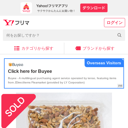
ログイン
カテゴリから探す
ブランドから探す
Overseas Visitors
Click here for Buyee
Buyee - A multilingual purchasing agent service operated by tenso, featuring items
from JDirectItems Fleamarket (provided by LY Corporation)