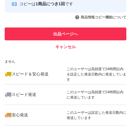
コピーは
1商品につき1回
です
このユーザーはYahoo!フリマの取
取引実績◯+
いいね！
いいね！
1,380
円
1,380
円
1,350
円
引を完了させた実績があります
商品情報コピー機能について
最大10%対象
最大10%対象
このユーザーは他フリマサービス
他フリマ実績◯+
出品ページへ
での取引実績があります
キャンセル
スピード&安心発送
いいね！
いいね！
1,650
※このバッジは実績に基づく表示であり、発送を保証しているものではあり
円
1,099
円
1,800
円
ません
最大10%対象
最大10%対象
このユーザーは高頻度で24時間以内
スピード＆安心発送
＆設定した発送日数内に発送していま
す
このユーザーは高頻度で24時間以内
スピード発送
に発送しています
いいね！
いいね！
2,280
円
1,999
円
1,580
円
このユーザーは設定した発送日数内に
安心発送
発送しています