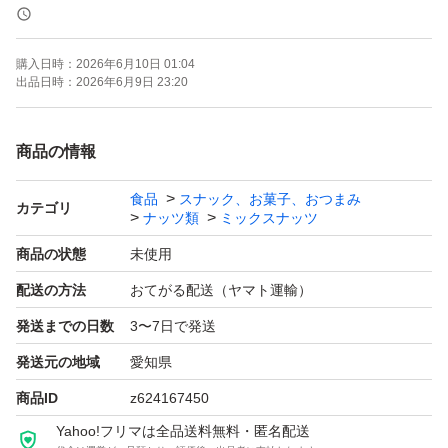
《賞味期限》
ご注文より約150日
購入日時：
2026年6月10日 01:04
(画像の賞味期限はサンプルになります。ご注文を受けて
出品日時：
2026年6月9日 23:20
から製造します！)
商品の情報
《コメント》
食品
スナック、お菓子、おつまみ
アメリカ産ノンパレル種の素焼きアーモンド、アメリカ産
カテゴリ
ナッツ類
ミックスナッツ
の生くるみ、ベトナム産の深煎りカシューナッツの3種ミ
商品の状態
未使用
ックスナッツです♪
配送の方法
おてがる配送（ヤマト運輸）
通常より深煎りで香ばしいカシューナッツを使用しており
発送までの日数
3〜7日で発送
ます^ ^
発送元の地域
愛知県
★全てご注文いただいてから袋詰いたしますので、新鮮な
商品ID
z624167450
ナッツをお届けいたします^ - ^
Yahoo!フリマは全品送料無料・匿名配送