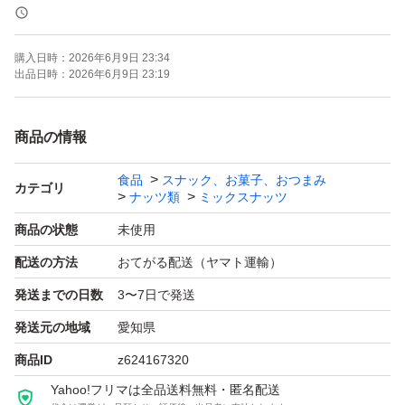
《賞味期限》
購入日時：
2026年6月9日 23:34
ご注文より約150日
出品日時：
2026年6月9日 23:19
(画像の賞味期限はサンプルになります。ご注文を受けて
から製造します！)
商品の情報
食品
スナック、お菓子、おつまみ
《コメント》
カテゴリ
ナッツ類
ミックスナッツ
塩付きのカシューナッツです。
商品の状態
未使用
配送の方法
おてがる配送（ヤマト運輸）
塩味が抜群に美味しい！！
発送までの日数
3〜7日で発送
そのままお酒のおつまみに!！
健康的なおやつです。
発送元の地域
愛知県
商品ID
z624167320
★全てご注文いただいてから袋詰いたしますので、新鮮な
Yahoo!フリマは全品送料無料・匿名配送