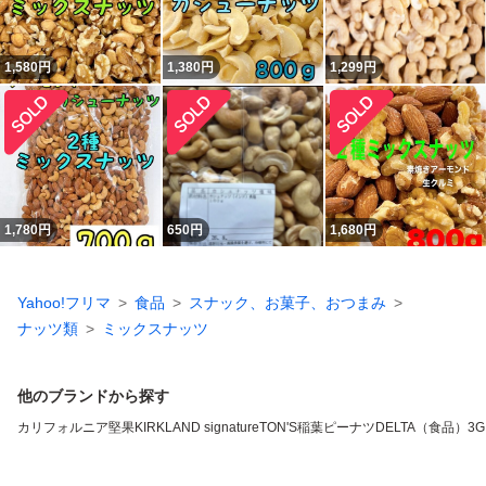
1,580
円
1,380
円
1,299
円
1,780
円
650
円
1,680
円
Yahoo!フリマ
食品
スナック、お菓子、おつまみ
ナッツ類
ミックスナッツ
他のブランドから探す
カリフォルニア堅果
KIRKLAND signature
TON'S
稲葉ピーナツ
DELTA（食品）
3G