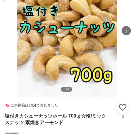
1
/
3
この商品は
14分
で売れました
い
塩付きカシューナッツホール 700ｇ☆検/ミック
0
スナッツ 素焼きアーモンド