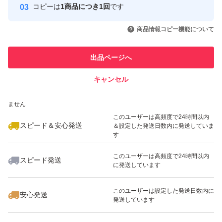
コピーは
1商品につき1回
です
このユーザーはYahoo!フリマの取
取引実績◯+
いいね！
いいね！
1,380
円
1,380
円
1,780
円
引を完了させた実績があります
商品情報コピー機能について
最大10%対象
このユーザーは他フリマサービス
他フリマ実績◯+
出品ページへ
での取引実績があります
キャンセル
スピード&安心発送
いいね！
いいね！
1,880
※このバッジは実績に基づく表示であり、発送を保証しているものではあり
円
1,580
円
1,450
円
ません
最大10%対象
このユーザーは高頻度で24時間以内
スピード＆安心発送
＆設定した発送日数内に発送していま
す
このユーザーは高頻度で24時間以内
スピード発送
に発送しています
いいね！
いいね！
1,299
円
1,780
円
1,680
円
最大10%対象
このユーザーは設定した発送日数内に
安心発送
発送しています