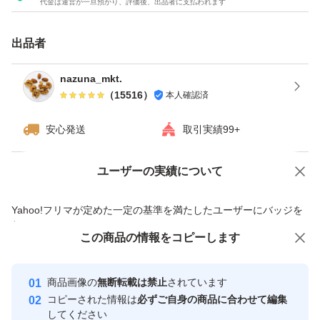
代金は運営が一旦預かり、評価後、出品者に支払われます
ナッツをお届けいたします^ - ^
★チャック付き袋でのお届けですので、保存にも便利！
出品者
★ドライフルーツとナッツのミックスは発送日の袋詰めで
もナッツがしけてしまう可能性がございます。ご理解・ご
nazuna_mkt.
（
15516
）
本人確認済
了承下さい
安心発送
取引実績99+
ユーザーの実績について
価格の相談
商品への質問
商品への質問からの値下げ交渉、不適切なカテゴリ変更依頼は禁止です
Yahoo!フリマが定めた一定の基準を満たしたユーザーにバッジを
付与しています
この商品をみている人にオススメ
この商品の情報をコピーします
安心取引出品者
最大10%対象
最大10%対象
Yahoo!フリマの基準をクリアした安
安心取引出品者
商品画像の
無断転載は禁止
されています
心・安全なユーザーです
コピーされた情報は
必ずご自身の商品に合わせて編集
取引実績
してください