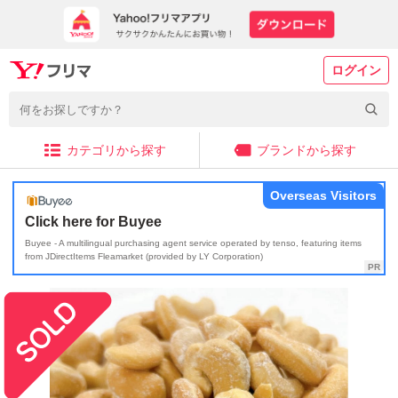
ログイン
カテゴリから探す
ブランドから探す
Overseas Visitors
Click here for Buyee
Buyee - A multilingual purchasing agent service operated by tenso, featuring items
from JDirectItems Fleamarket (provided by LY Corporation)